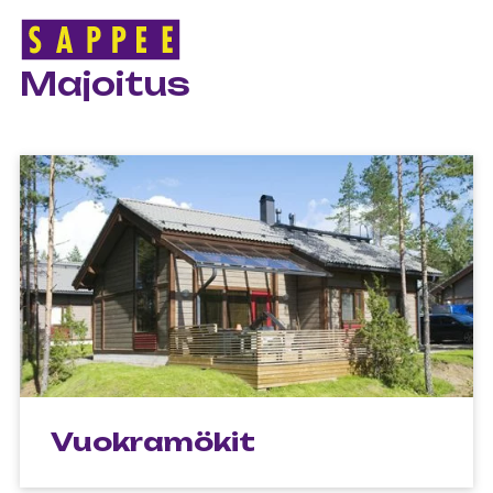
ETUSIVU
>
MAJOITUS
Päävalikko
Majoitus
Vuokramökit