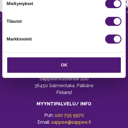
Mieltymykset
Tilastot
Markkinointi
OK
SAPPEE RESORT
Sappeenvuorentie 200
36450 Salmentaka, Pälkäne
Finland
MYYNTIPALVELU/ INFO
Puh:
020 755 9970
Email:
sappee@sappee.fi