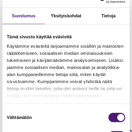
Suostumus
Yksityiskohdat
Tietoja
Tämä sivusto käyttää evästeitä
Käytämme evästeitä tarjoamamme sisällön ja mainosten
räätälöimiseen, sosiaalisen median ominaisuuksien
tukemiseen ja kävijämäärämme analysoimiseen. Lisäksi
jaamme sosiaalisen median, mainosalan ja analytiikka-
alan kumppaneillemme tietoja siitä, miten käytät
Myytävät kohteet ja
sivustoamme. Kumppanimme voivat yhdistää näitä
tietoja muihin tietoihin, joita olet antanut heille tai joita on
tontit
kerätty, kun olet käyttänyt heidän palvelujaan.
Suostumuksen
Välttämätön
valinta