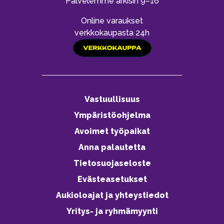
Palvelemme arkisin 9–16
Online varaukset
verkkokaupasta 24h
Vastuullisuus
Ympäristöohjelma
Avoimet työpaikat
Anna palautetta
Tietosuojaseloste
Evästeasetukset
Aukioloajat ja yhteystiedot
Yritys- ja ryhmämyynti