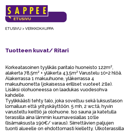
Päävalikko
VERKKOKAUPAN
ETUSIVU
ETUSIVU
>
VERKKOKAUPPA
Tuotteen kuvat/ Ritari
Korkeatasoinen tyylikäs paritalo huoneisto 122m²,
alakerta 78,5m² + yläkerta 43,5m² Varustelu 10+2 hlöä.
Alakerrassa 1 makuuhuone, yläkerrassa 4
makuuhuonetta (jokaisessa erilliset vuoteet 2:lle).
Lisäksi olohuoneessa on laadukas vuodesohva
kahdelle.
Tyylikkäästi tehty talo, joka soveltuu sekä luksustason
lomailuun että yrityskäyttöön. 5 mh, 2 wc:tä, hyvin
varusteltu keittiö ja olohuone. Iso sauna ja katetulla
terassilla aina lämmin kuumavesiallas 10:lle
(lisämaksusta 190€/ varaus). Siirrettävien paljujen
tuonti alueelle on ehdottomasti kielletty. Ulkoterassilla