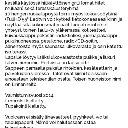
kesällä käytössä hiilikäyttöinen grilli (omat hiilet
mukaan) sekä terassikalusteryhmä.
10 hengen ruokailupöytä toimii myös kokouspöytänä
(FullHD 55" Ledtv:n voit kytkeä tietokoneeseesi kiinni ja
näyttää sillä kokousmateriaalit, langaton internet
yhteys), toinen taulu-tv yläkerrassa, kotiteatteri,
kuivauskaappi, pakastin, induktioliesi, juomajääkaappi
pukuhuoneessa, pesukone, radio/CD-soitin,
äänentoisto myös saunassa, ulkovarasto ja osin katettu
iso terassi.
Lapsille löytyy lisäksi ulkovarastosta pulkka ja liukuri
talven riemuihin. Portaissa on lapsiportit.
Sappeen parhaalla paikalla rinteiden, kesäteatterin ja
palveluiden vieressä . Talot ovat kiinni toisissaan
ainoastaan teknisentilan osalta. Toisen huoneiston nimi
on Linnanneito.
Valmistumisvuosi 2014.
Lemmikit kielletty.
Tupakointi kielletty.
Vuokraan ei sisälly liinavaatteet, pyyhkeet, wc tai
talouspaperit. Nämä voi halutessaan ostaa
lisäpalveluna.