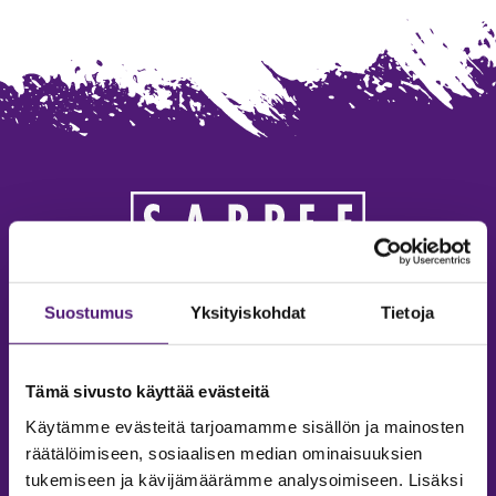
SAPPEE RESORT
Suostumus
Yksityiskohdat
Tietoja
Sappeenvuorentie 200
36450 Salmentaka, Pälkäne
Tämä sivusto käyttää evästeitä
Finland
Käytämme evästeitä tarjoamamme sisällön ja mainosten
MYYNTIPALVELU/ INFO
räätälöimiseen, sosiaalisen median ominaisuuksien
tukemiseen ja kävijämäärämme analysoimiseen. Lisäksi
Puh:
020 755 9970