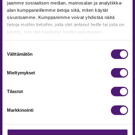
jaamme sosiaalisen median, mainosalan ja analytiikka-
Email:
sappee@sappee.fi
alan kumppaneillemme tietoja siitä, miten käytät
sivustoamme. Kumppanimme voivat yhdistää näitä
tietoja muihin tietoihin, joita olet antanut heille tai joita on
kerätty, kun olet käyttänyt heidän palvelujaan.
Suostumuksen
Välttämätön
valinta
Mieltymykset
Tilastot
MAJOITUS
Markkinointi
Tiedustelut & Varaukset
Puh:
020 755 9975
Email:
majoitus@sappee.fi