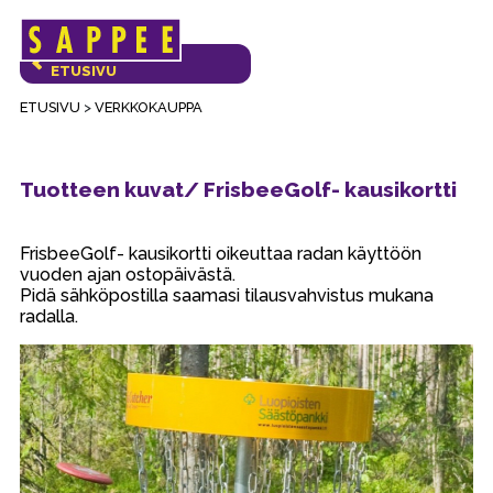
Päävalikko
VERKKOKAUPAN
ETUSIVU
ETUSIVU
>
VERKKOKAUPPA
Tuotteen kuvat/ FrisbeeGolf- kausikortti
FrisbeeGolf- kausikortti oikeuttaa radan käyttöön
vuoden ajan ostopäivästä.
Pidä sähköpostilla saamasi tilausvahvistus mukana
radalla.