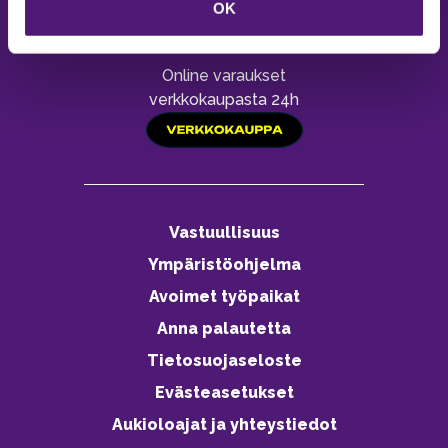
OK
Palvelemme arkisin 9–16
Online varaukset
verkkokaupasta 24h
Vastuullisuus
Ympäristöohjelma
Avoimet työpaikat
Anna palautetta
Tietosuojaseloste
Evästeasetukset
Aukioloajat ja yhteystiedot