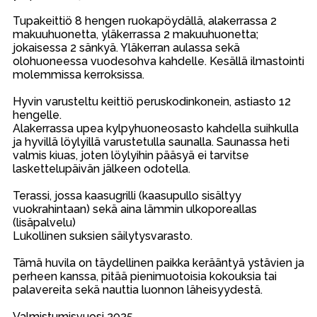
Tupakeittiö 8 hengen ruokapöydällä, alakerrassa 2
makuuhuonetta, yläkerrassa 2 makuuhuonetta;
jokaisessa 2 sänkyä. Yläkerran aulassa sekä
olohuoneessa vuodesohva kahdelle. Kesällä ilmastointi
molemmissa kerroksissa.
Hyvin varusteltu keittiö peruskodinkonein, astiasto 12
hengelle.
Alakerrassa upea kylpyhuoneosasto kahdella suihkulla
ja hyvillä löylyillä varustetulla saunalla. Saunassa heti
valmis kiuas, joten löylyihin pääsyä ei tarvitse
laskettelupäivän jälkeen odotella.
Terassi, jossa kaasugrilli (kaasupullo sisältyy
vuokrahintaan) sekä aina lämmin ulkoporeallas
(lisäpalvelu)
Lukollinen suksien säilytysvarasto.
Tämä huvila on täydellinen paikka kerääntyä ystävien ja
perheen kanssa, pitää pienimuotoisia kokouksia tai
palavereita sekä nauttia luonnon läheisyydestä.
Valmistumisvuosi 2025.