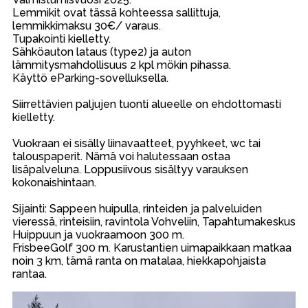
Lemmikit ovat tässä kohteessa sallittuja,
lemmikkimaksu 30€/ varaus.
Tupakointi kielletty.
Sähköauton lataus (type2) ja auton
lämmitysmahdollisuus 2 kpl mökin pihassa.
Käyttö eParking-sovelluksella.
Siirrettävien paljujen tuonti alueelle on ehdottomasti
kielletty.
Vuokraan ei sisälly liinavaatteet, pyyhkeet, wc tai
talouspaperit. Nämä voi halutessaan ostaa
lisäpalveluna. Loppusiivous sisältyy varauksen
kokonaishintaan.
Sijainti: Sappeen huipulla, rinteiden ja palveluiden
vieressä, rinteisiin, ravintola Vohveliin, Tapahtumakeskus
Huippuun ja vuokraamoon 300 m.
FrisbeeGolf 300 m. Karustantien uimapaikkaan matkaa
noin 3 km, tämä ranta on matalaa, hiekkapohjaista
rantaa.