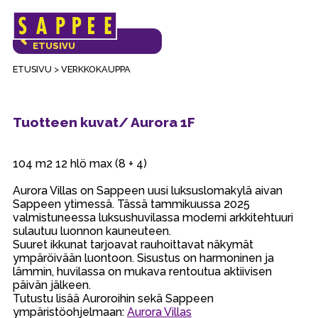
Päävalikko
VERKKOKAUPAN
ETUSIVU
ETUSIVU
>
VERKKOKAUPPA
Tuotteen kuvat/ Aurora 1F
104 m2 12 hlö max (8 + 4)
Aurora Villas on Sappeen uusi luksuslomakylä aivan
Sappeen ytimessä. Tässä tammikuussa 2025
valmistuneessa luksushuvilassa moderni arkkitehtuuri
sulautuu luonnon kauneuteen.
Suuret ikkunat tarjoavat rauhoittavat näkymät
ympäröivään luontoon. Sisustus on harmoninen ja
lämmin, huvilassa on mukava rentoutua aktiivisen
päivän jälkeen.
Tutustu lisää Auroroihin sekä Sappeen
ympäristöohjelmaan:
Aurora Villas