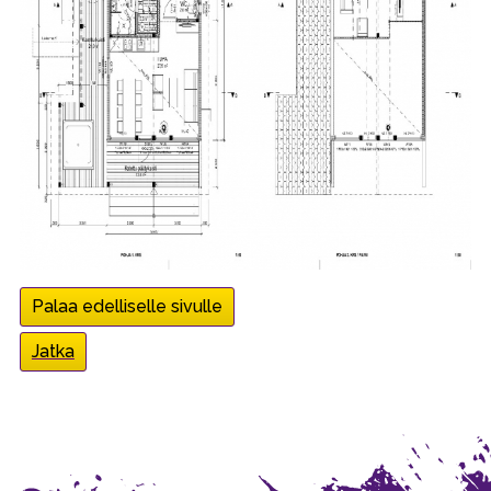
Palaa edelliselle sivulle
Jatka