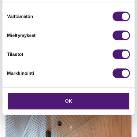
Suostumuksen
Välttämätön
valinta
Mieltymykset
Tilastot
Markkinointi
OK