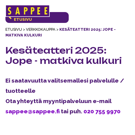
Päävalikko
VERKKOKAUPAN
ETUSIVU
ETUSIVU
>
VERKKOKAUPPA
>
KESÄTEATTERI 2025: JOPE -
MATKIVA KULKURI
Kesäteatteri 2025:
Jope - matkiva kulkuri
Ei saatavuutta valitsemallesi palvelulle /
tuotteelle
Ota yhteyttä myyntipalveluun e-mail
sappee@sappee.fi
tai puh.
020 755 9970