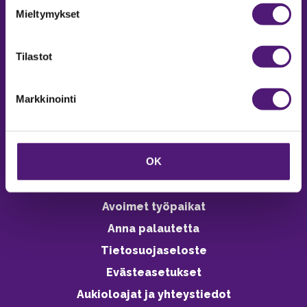
Email:
majoitus@sappee.fi
Mieltymykset
Palvelemme arkisin 9–16
Online varaukset
Tilastot
verkkokaupasta 24h
Markkinointi
OK
Vastuullisuus
Ympäristöohjelma
Avoimet työpaikat
Anna palautetta
Tietosuojaseloste
Evästeasetukset
Aukioloajat ja yhteystiedot