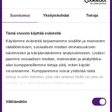
Email:
sappee@sappee.fi
Suostumus
Yksityiskohdat
Tietoja
Tämä sivusto käyttää evästeitä
Käytämme evästeitä tarjoamamme sisällön ja mainosten
räätälöimiseen, sosiaalisen median ominaisuuksien
tukemiseen ja kävijämäärämme analysoimiseen. Lisäksi
jaamme sosiaalisen median, mainosalan ja analytiikka-
alan kumppaneillemme tietoja siitä, miten käytät
sivustoamme. Kumppanimme voivat yhdistää näitä
tietoja muihin tietoihin, joita olet antanut heille tai joita on
kerätty, kun olet käyttänyt heidän palvelujaan.
MAJOITUS
Suostumuksen
Tiedustelut & Varaukset
Välttämätön
valinta
Puh:
020 755 9975