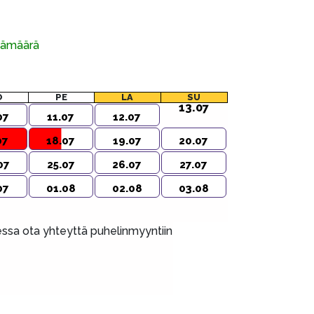
ivämäärä
O
PE
LA
SU
13.07
07
11.07
12.07
07
18.07
19.07
20.07
07
25.07
26.07
27.07
07
01.08
02.08
03.08
aessa ota yhteyttä puhelinmyyntiin