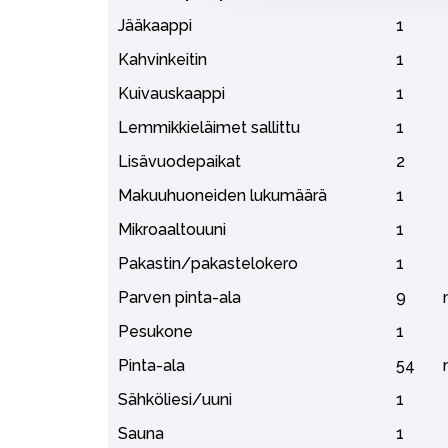
Jääkaappi
1
Kahvinkeitin
1
Kuivauskaappi
1
Lemmikkieläimet sallittu
1
Lisävuodepaikat
2
Makuuhuoneiden lukumäärä
1
Mikroaaltouuni
1
Pakastin/pakastelokero
1
Parven pinta-ala
9
Pesukone
1
Pinta-ala
54
Sähköliesi/uuni
1
Sauna
1