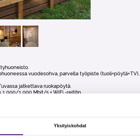
ätyhuoneisto.
ohuoneessa vuodesohva, parvella työpiste (tuoli+pöytä+TV), v
 Tuvassa jatkettava ruokapöytä.
1 000/1 000 Mbit/s + WiFi -reititin.
lusteryhmää). Lukollinen ulkovarasto välineille ja polttopuille
0 € / varaus.
Yksityiskohdat
t, wc tai talouspaperit eikä loppusiivous. Nämä voi halutessaa