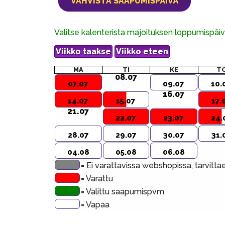
Valitse kalenterista majoituksen loppumispä
MA
TI
KE
T
08.07
07.07
09.07
10.
16.07
14.07
15.07
17.
21.07
22.07
23.07
24.
28.07
29.07
30.07
31.
04.08
05.08
06.08
= Ei varattavissa webshopissa, tarvitt
= Varattu
= Valittu saapumispvm
= Vapaa