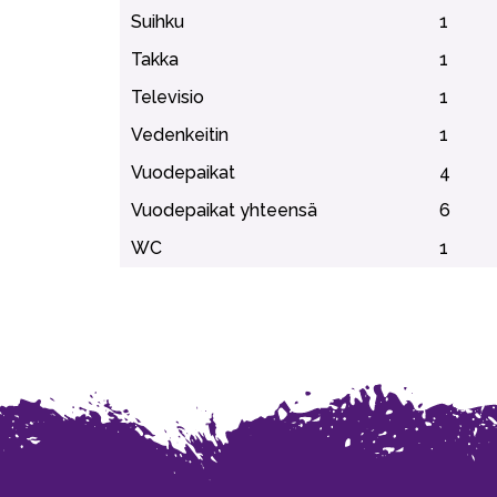
Suihku
1
Takka
1
Televisio
1
Vedenkeitin
1
Vuodepaikat
4
Vuodepaikat yhteensä
6
WC
1