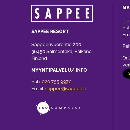
MA
Tie
Pu
SAPPEE RESORT
Ema
Sappeenvuorentie 200
Pal
36450 Salmentaka, Pälkäne
Onl
Finland
ver
MYYNTIPALVELU/ INFO
Puh:
020 755 9970
Email:
sappee@sappee.fi