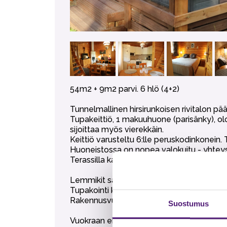
54m2 + 9m2 parvi. 6 hlö (4+2)
Tunnelmallinen hirsirunkoisen rivitalon pä
Tupakeittiö, 1 makuuhuone (parisänky), ol
sijoittaa myös vierekkäin.
Keittiö varusteltu 6:lle peruskodinkonein.
Huoneistossa on nopea valokuitu - yhteys 
Terassilla kalusteryhmä (ja kesällä kaksi ka
Lemmikit sallittuja, lemmikkieläinmaksu 3
Tupakointi kielletty.
Rakennusvuosi 2005.
Suostumus
Vuokraan ei sisälly liinavaatteet, pyyhkee