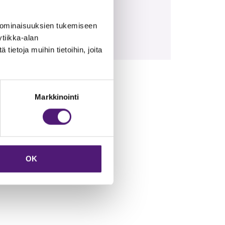
0m. Karustantien matalaan ja
 ominaisuuksien tukemiseen
tiikka-alan
ietoja muihin tietoihin, joita
Markkinointi
OK