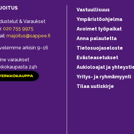
JOITUS
Vastuullisuus
Ympäristöohjelma
dustelut & Varaukset
h:
020 755 9975
Avoimet työpaikat
il:
majoitus@sappee.fi
Anna palautetta
velemme arkisin 9–16
Tietosuojaseloste
Evästeasetukset
ine varaukset
kkokaupasta 24h
Aukioloajat ja yhteysti
Yritys- ja ryhmämyynti
Tilaa uutiskirje