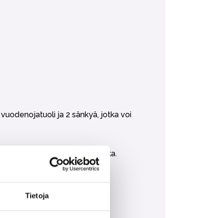
uodenojatuoli ja 2 sänkyä, jotka voi
. Taloyhtiöllä on oma grillipaikka.
Tietoja
n ostaa lisäpalveluna.