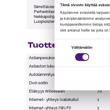
Tämä sivusto käyttää eväste
Siirrettävien paljujen tuonti alueelle on eh
Perherinteen Familyparkin yläportille 7
Käytämme evästeitä tarjoama
hiekkapohjaiseen uimapaikkaan 3km,
ja kävijämäärämme analysoim
Luopioisten taajaman Talasniemenkujan h
kumppaneillemme tietoja siitä
olet antanut heille tai joita o
Suostumuksen
Tuotteen lisätiedo
Välttämätön
valinta
Astianpesukone
1
Astiaston lukumäärä
6
Autolämmityspaikka
1
Dvd-soitin
1
Etäisyys rinteeseen
70
Internet- yhteys (valokuitu)
1
Internet-yhteys (Wi-Fi)
1