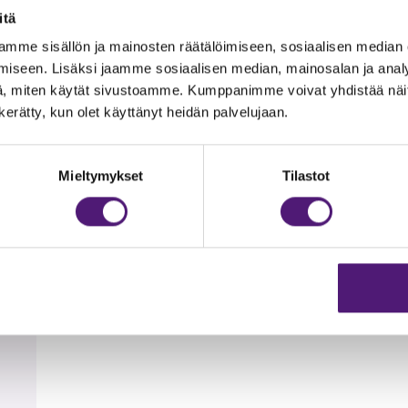
itä
dottomasti kielletty.
0m, Tapahtumakeskus Huippuun 200 m, FrisbeeGolf-radalle 30
mme sisällön ja mainosten räätälöimiseen, sosiaalisen median
iseen. Lisäksi jaamme sosiaalisen median, mainosalan ja analy
oidettuun uimarantaan 13 km.
, miten käytät sivustoamme. Kumppanimme voivat yhdistää näitä t
n kerätty, kun olet käyttänyt heidän palvelujaan.
t
Mieltymykset
Tilastot