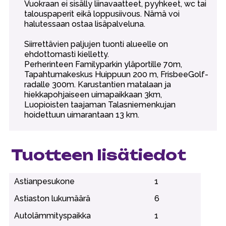
Vuokraan ei sisälly liinavaatteet, pyyhkeet, wc tai
talouspaperit eikä loppusiivous. Nämä voi
halutessaan ostaa lisäpalveluna.
Siirrettävien paljujen tuonti alueelle on
ehdottomasti kielletty.
Perherinteen Familyparkin yläportille 70m,
Tapahtumakeskus Huippuun 200 m, FrisbeeGolf-
radalle 300m. Karustantien matalaan ja
hiekkapohjaiseen uimapaikkaan 3km,
Luopioisten taajaman Talasniemenkujan
hoidettuun uimarantaan 13 km.
Tuotteen lisätiedot
Astianpesukone
1
Astiaston lukumäärä
6
Autolämmityspaikka
1