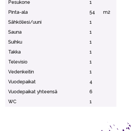
Pesukone
1
Pinta-ala
54
m2
Sähköliesi/uuni
1
Sauna
1
Suihku
1
Takka
1
Televisio
1
Vedenkeitin
1
Vuodepaikat
4
Vuodepaikat yhteensä
6
WC
1