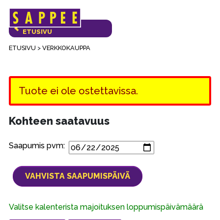
Päävalikko
VERKKOKAUPAN
ETUSIVU
ETUSIVU
>
VERKKOKAUPPA
Tuote ei ole ostettavissa.
Kohteen saatavuus
Saapumis pvm:
Valitse kalenterista majoituksen loppumispäivämäärä