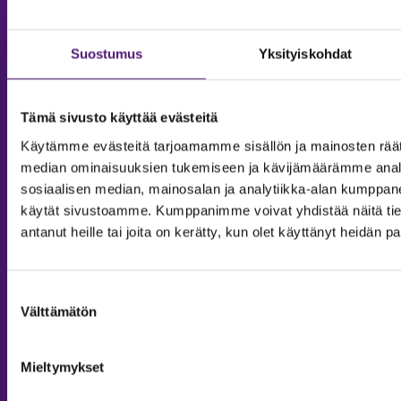
Suostumus
Yksityiskohdat
Tämä sivusto käyttää evästeitä
Käytämme evästeitä tarjoamamme sisällön ja mainosten räät
median ominaisuuksien tukemiseen ja kävijämäärämme anal
sosiaalisen median, mainosalan ja analytiikka-alan kumppanei
käytät sivustoamme. Kumppanimme voivat yhdistää näitä tietoja
antanut heille tai joita on kerätty, kun olet käyttänyt heidän p
MAJOITUS
Suostumuksen
Tiedustelut & Varaukset
Välttämätön
valinta
Puh:
020 755 9975
Email:
majoitus@sappee.fi
Mieltymykset
Palvelemme arkisin 9–16