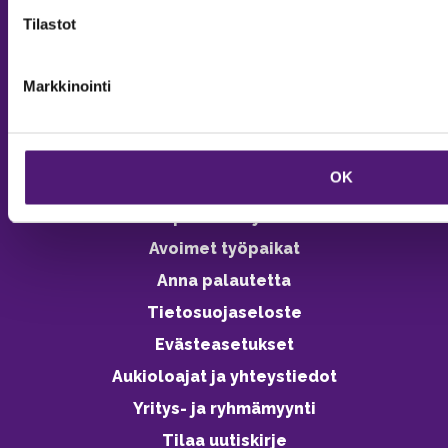
Tilastot
Online varaukset
verkkokaupasta 24h
Markkinointi
OK
Vastuullisuus
Ympäristöohjelma
Avoimet työpaikat
Anna palautetta
Tietosuojaseloste
Evästeasetukset
Aukioloajat ja yhteystiedot
Yritys- ja ryhmämyynti
Tilaa uutiskirje