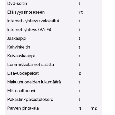
Dvd-soitin
1
Etäisyys rinteeseen
70
Internet- yhteys (valokuitu)
1
Internet-yhteys (Wi-Fi)
1
Jääkaappi
1
Kahvinkeitin
1
Kuivauskaappi
1
Lemmikkieläimet sallittu
1
Lisävuodepaikat
2
Makuuhuoneiden lukumäärä
1
Mikroaaltouuni
1
Pakastin/pakastelokero
1
Parven pinta-ala
9
m2