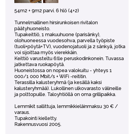
54m2 + 9m2 parvi. 6 hlö (4+2)
Tunnelmallinen hirsirunkoisen rivitalon
päätyhuoneisto.
Tupakeittiö, 1 makuuhuone (parisänky),
olohuoneessa vuodesohva, parvella työpiste
(tuoli+pöytä+TV), vuodenojatuoli ja 2 sänkyä, jotka
voi sijoittaa myös vierekkäin.
Keittiö varusteltu 6:lle peruskodinkonein. Tuvassa
jatkettava ruokapöytä.
Huoneistossa on nopea valokuitu - yhteys 1
000/1 000 Mbit/s + WiFi -reititin.
Terassilla kalusteryhmä (ja kesällä kaksi
kalusteryhmää). Lukollinen ulkovarasto välineille
ja polttopuille. Taloyhtiöllä on oma grillipaikka.
Lemmikit sallittuja, lemmikkieläinmaksu 30 € /
varaus.
Tupakointi kielletty.
Rakennusvuosi 2005.