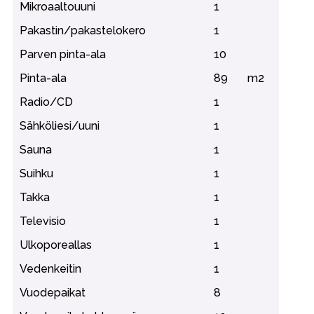
Mikroaaltouuni
1
Pakastin/pakastelokero
1
Parven pinta-ala
10
Pinta-ala
89
m2
Radio/CD
1
Sähköliesi/uuni
1
Sauna
1
Suihku
1
Takka
1
Televisio
1
Ulkoporeallas
1
Vedenkeitin
1
Vuodepaikat
8