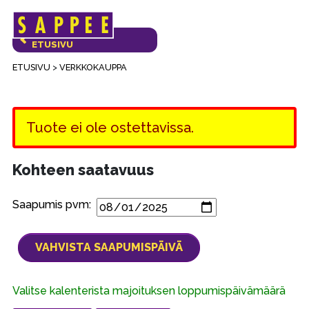
Päävalikko
VERKKOKAUPAN
ETUSIVU
ETUSIVU
>
VERKKOKAUPPA
Tuote ei ole ostettavissa.
Kohteen saatavuus
Saapumis pvm:
Valitse kalenterista majoituksen loppumispäivämäärä