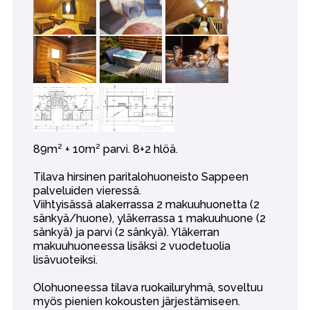
89m² + 10m² parvi. 8+2 hlöä.
Tilava hirsinen paritalohuoneisto Sappeen
palveluiden vieressä.
Viihtyisässä alakerrassa 2 makuuhuonetta (2
sänkyä/huone), yläkerrassa 1 makuuhuone (2
sänkyä) ja parvi (2 sänkyä). Yläkerran
makuuhuoneessa lisäksi 2 vuodetuolia
lisävuoteiksi.
Olohuoneessa tilava ruokailuryhmä, soveltuu
myös pienien kokousten järjestämiseen.