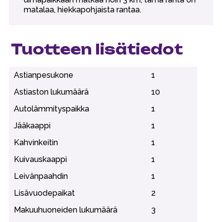
matalaa, hiekkapohjaista rantaa.
Tuotteen lisätiedot
Astianpesukone
1
Astiaston lukumäärä
10
Autolämmityspaikka
1
Jääkaappi
1
Kahvinkeitin
1
Kuivauskaappi
1
Leivänpaahdin
1
Lisävuodepaikat
2
Makuuhuoneiden lukumäärä
3