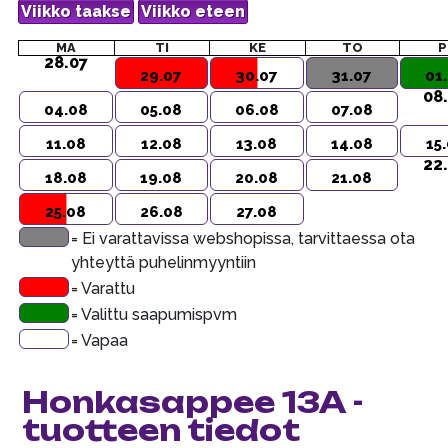
MA
TI
KE
TO
P
28.07
29.07
30.07
31.07
01
08
04.08
05.08
06.08
07.08
11.08
12.08
13.08
14.08
15
22
18.08
19.08
20.08
21.08
25.08
26.08
27.08
= Ei varattavissa webshopissa, tarvittaessa ota
yhteyttä puhelinmyyntiin
= Varattu
= Valittu saapumispvm
= Vapaa
Honkasappee 13A -
tuotteen tiedot