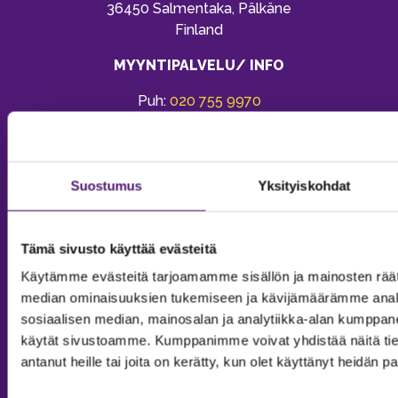
36450 Salmentaka, Pälkäne
Finland
MYYNTIPALVELU/ INFO
Puh:
020 755 9970
Email:
sappee@sappee.fi
Suostumus
Yksityiskohdat
Tämä sivusto käyttää evästeitä
Käytämme evästeitä tarjoamamme sisällön ja mainosten räät
median ominaisuuksien tukemiseen ja kävijämäärämme anal
sosiaalisen median, mainosalan ja analytiikka-alan kumppanei
käytät sivustoamme. Kumppanimme voivat yhdistää näitä tietoja
antanut heille tai joita on kerätty, kun olet käyttänyt heidän p