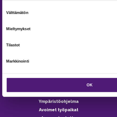
MAJOITUS
Suostumuksen
Välttämätön
valinta
Tiedustelut & Varaukset
Puh:
020 755 9975
Mieltymykset
Email:
majoitus@sappee.fi
Palvelemme arkisin 9–16
Tilastot
Online varaukset
verkkokaupasta 24h
Markkinointi
OK
Vastuullisuus
Ympäristöohjelma
Avoimet työpaikat