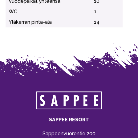
Vuodepaikat yhteensä
10
WC
1
Yläkerran pinta-ala
14
SAPPEE RESORT
Sappeenvuorentie 200