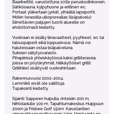
Baarikeittiö, varustettuna 10:lle peruskodinkonein.
Sähkösauna, kylpyhuone ja erillinen wc.
Portaat yläkertaan jyrkät, ylhäällä lapsiportti.
Mökin terassilla ulkoporeallas (lisäpalvelu)
Siirrettävien paljujen tuonti alueelle on
ehdottomasti kielletty.
Vuokraan ei sisälly liinavaatteet, pyyhkeet, wc tai
talouspaperit eikä loppusiivous. Nämä voi
halutessaan ostaa lisäpalveluna.
Suksien säilytysvarasto.
Pihapiirissä yhteiskäytössä kaksi grilliterassia,
joissa on pöytäryhmät, hiilikäyttöiset grillit.
Grillihiilet sisältyvät vuokrahintaan.
Rakennusvuosi 2002-2004.
Lemmikit eivät ole sallittuja
Tupakointi kielletty.
Sijainti: Sappeen huipulla, rinteisiin 200 m,
hiihtoladulle 100 m, Tapahtumakeskus Huippuun
200m ja Frisbee Golf 150m. Karustantien
uimapaikkaan matkaa noin 3 km, tämä ranta on