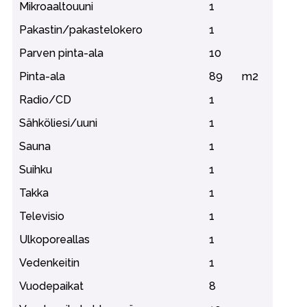
Mikroaaltouuni
1
Pakastin/pakastelokero
1
Parven pinta-ala
10
Pinta-ala
89
m2
Radio/CD
1
Sähköliesi/uuni
1
Sauna
1
Suihku
1
Takka
1
Televisio
1
Ulkoporeallas
1
Vedenkeitin
1
Vuodepaikat
8