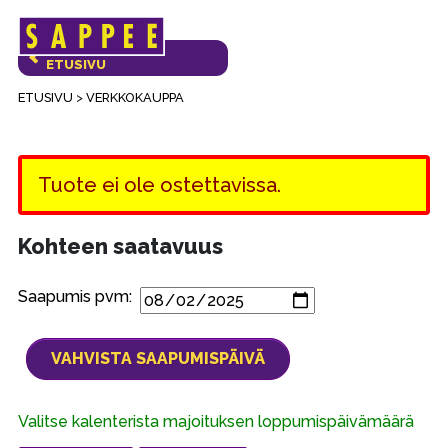
Päävalikko
VERKKOKAUPAN
ETUSIVU
ETUSIVU
>
VERKKOKAUPPA
Tuote ei ole ostettavissa.
Kohteen saatavuus
Saapumis pvm:
Valitse kalenterista majoituksen loppumispäivämäärä