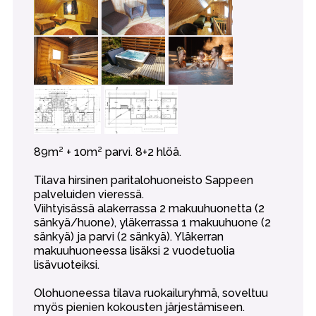
89m² + 10m² parvi. 8+2 hlöä.
Tilava hirsinen paritalohuoneisto Sappeen
palveluiden vieressä.
Viihtyisässä alakerrassa 2 makuuhuonetta (2
sänkyä/huone), yläkerrassa 1 makuuhuone (2
sänkyä) ja parvi (2 sänkyä). Yläkerran
makuuhuoneessa lisäksi 2 vuodetuolia
lisävuoteiksi.
Olohuoneessa tilava ruokailuryhmä, soveltuu
myös pienien kokousten järjestämiseen.