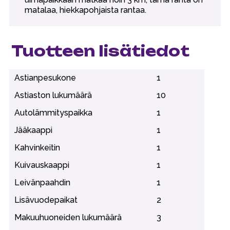
matalaa, hiekkapohjaista rantaa.
Tuotteen lisätiedot
Astianpesukone
1
Astiaston lukumäärä
10
Autolämmityspaikka
1
Jääkaappi
1
Kahvinkeitin
1
Kuivauskaappi
1
Leivänpaahdin
1
Lisävuodepaikat
2
Makuuhuoneiden lukumäärä
3