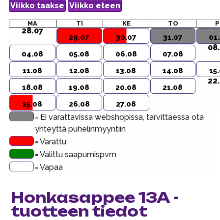
MA
TI
KE
TO
P
28.07
29.07
30.07
31.07
01
08
04.08
05.08
06.08
07.08
11.08
12.08
13.08
14.08
15
22
18.08
19.08
20.08
21.08
25.08
26.08
27.08
= Ei varattavissa webshopissa, tarvittaessa ota
yhteyttä puhelinmyyntiin
= Varattu
= Valittu saapumispvm
= Vapaa
Honkasappee 13A -
tuotteen tiedot