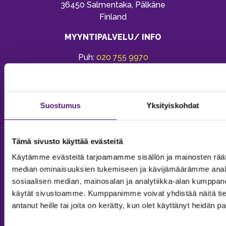
36450 Salmentaka, Pälkäne
Finland
MYYNTIPALVELU/ INFO
Puh:
020 755 9970
Email:
sappee@sappee.fi
Suostumus
Yksityiskohdat
Tämä sivusto käyttää evästeitä
Käytämme evästeitä tarjoamamme sisällön ja mainosten räät
median ominaisuuksien tukemiseen ja kävijämäärämme anal
sosiaalisen median, mainosalan ja analytiikka-alan kumppanei
käytät sivustoamme. Kumppanimme voivat yhdistää näitä tietoja
antanut heille tai joita on kerätty, kun olet käyttänyt heidän p