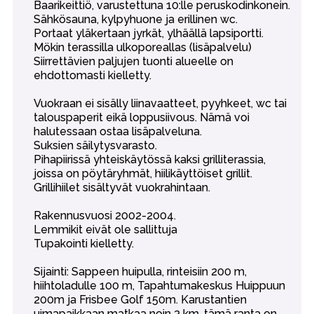
Baarikeittiö, varustettuna 10:lle peruskodinkonein.
Sähkösauna, kylpyhuone ja erillinen wc.
Portaat yläkertaan jyrkät, ylhäällä lapsiportti.
Mökin terassilla ulkoporeallas (lisäpalvelu)
Siirrettävien paljujen tuonti alueelle on
ehdottomasti kielletty.
Vuokraan ei sisälly liinavaatteet, pyyhkeet, wc tai
talouspaperit eikä loppusiivous. Nämä voi
halutessaan ostaa lisäpalveluna.
Suksien säilytysvarasto.
Pihapiirissä yhteiskäytössä kaksi grilliterassia,
joissa on pöytäryhmät, hiilikäyttöiset grillit.
Grillihiilet sisältyvät vuokrahintaan.
Rakennusvuosi 2002-2004.
Lemmikit eivät ole sallittuja
Tupakointi kielletty.
Sijainti: Sappeen huipulla, rinteisiin 200 m,
hiihtoladulle 100 m, Tapahtumakeskus Huippuun
200m ja Frisbee Golf 150m. Karustantien
uimapaikkaan matkaa noin 3 km, tämä ranta on