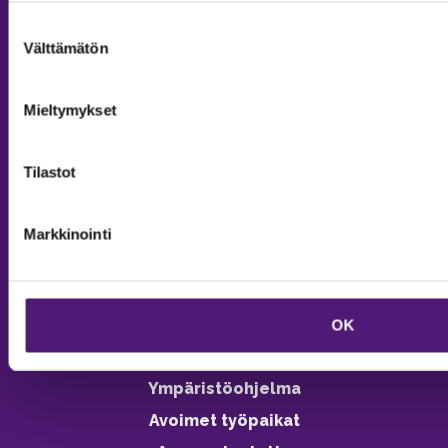
MAJOITUS
Suostumuksen
Välttämätön
valinta
Tiedustelut & Varaukset
Puh:
020 755 9975
Mieltymykset
Email:
majoitus@sappee.fi
Palvelemme arkisin 9–16
Tilastot
Online varaukset
verkkokaupasta 24h
Markkinointi
OK
Vastuullisuus
Ympäristöohjelma
Avoimet työpaikat