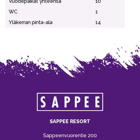
Vuodepaikat yhteensä
10
WC
1
Yläkerran pinta-ala
14
SAPPEE RESORT
Sappeenvuorentie 200