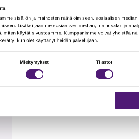
itä
ia, joissa on pöytäryhmät, hiilikäyttöiset grillit. Grillihiilet sis
mme sisällön ja mainosten räätälöimiseen, sosiaalisen median
iseen. Lisäksi jaamme sosiaalisen median, mainosalan ja analy
, miten käytät sivustoamme. Kumppanimme voivat yhdistää näitä t
n kerätty, kun olet käyttänyt heidän palvelujaan.
0 m, hiihtoladulle 100 m, Tapahtumakeskus Huippuun 200m ja F
hiekkapohjaista rantaa.
Mieltymykset
Tilastot
t