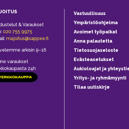
JOITUS
Vastuullisuus
Ympäristöohjelma
dustelut & Varaukset
h:
020 755 9975
Avoimet työpaikat
il:
majoitus@sappee.fi
Anna palautetta
velemme arkisin 9–16
Tietosuojaseloste
Evästeasetukset
ine varaukset
kkokaupasta 24h
Aukioloajat ja yhteysti
Yritys- ja ryhmämyynti
Tilaa uutiskirje