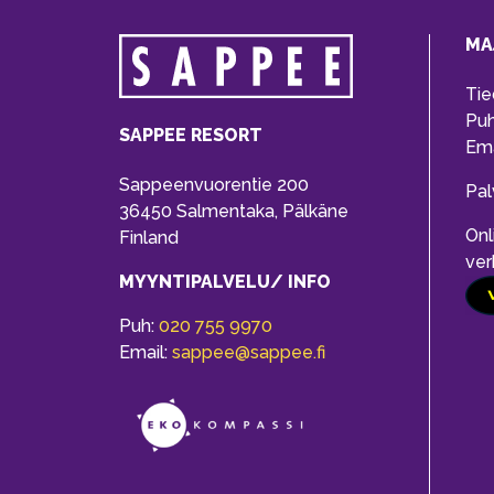
MA
Tie
Pu
SAPPEE RESORT
Ema
Sappeenvuorentie 200
Pal
36450 Salmentaka, Pälkäne
Onl
Finland
ver
MYYNTIPALVELU/ INFO
Puh:
020 755 9970
Email:
sappee@sappee.fi