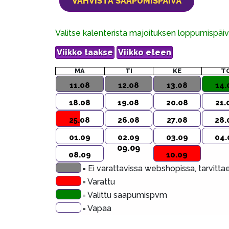
Valitse kalenterista majoituksen loppumispä
MA
TI
KE
T
11.08
12.08
13.08
14.
18.08
19.08
20.08
21.
25.08
26.08
27.08
28.
01.09
02.09
03.09
04.
09.09
08.09
10.09
= Ei varattavissa webshopissa, tarvitt
= Varattu
= Valittu saapumispvm
= Vapaa