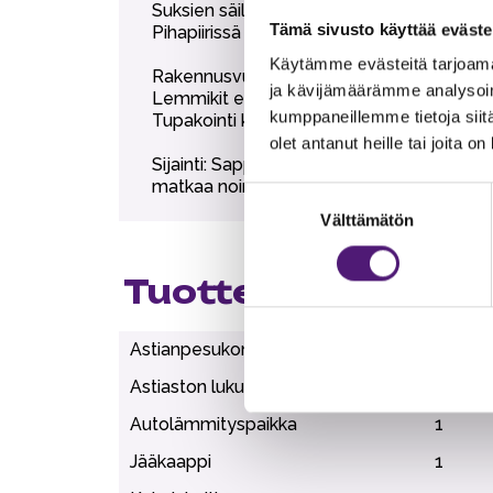
Suksien säilytysvarasto.
Tämä sivusto käyttää eväste
Pihapiirissä yhteiskäytössä kaksi grilliterass
Käytämme evästeitä tarjoama
Rakennusvuosi 2002-2004.
ja kävijämäärämme analysoim
Lemmikit eivät ole sallittuja
kumppaneillemme tietoja siitä
Tupakointi kielletty.
olet antanut heille tai joita o
Sijainti: Sappeen huipulla, rinteisiin 20
matkaa noin 3 km, tämä ranta on matalaa, 
Suostumuksen
Välttämätön
valinta
Tuotteen lisätiedo
Astianpesukone
1
Astiaston lukumäärä
10
Autolämmityspaikka
1
Jääkaappi
1