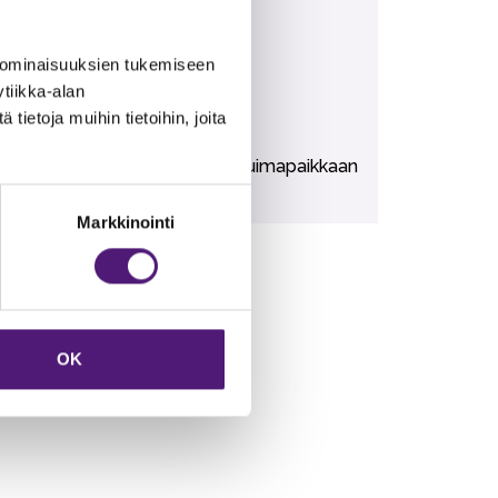
ältyvät vuokrahintaan.
 ominaisuuksien tukemiseen
tiikka-alan
ietoja muihin tietoihin, joita
risbee Golf 150m. Karustantien uimapaikkaan
Markkinointi
OK