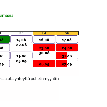
ivämäärä
O
PE
LA
SU
08
15.08
16.08
17.08
22.08
08
23.08
24.08
30.08
08
29.08
31.08
05.09
09
06.09
07.09
aessa ota yhteyttä puhelinmyyntiin