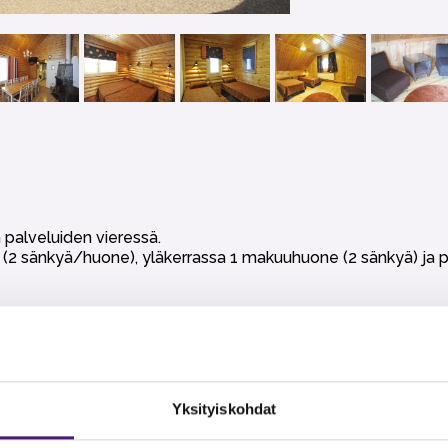
 palveluiden vieressä.
 (2 sänkyä/huone), yläkerrassa 1 makuuhuone (2 sänkyä) ja 
uu myös pienien kokousten järjestämiseen. Baarikeittiö, varu
ti.
)
dottomasti kielletty.
Yksityiskohdat
t, wc tai talouspaperit eikä loppusiivous. Nämä voi halutessaa