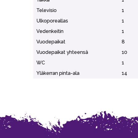
Televisio
1
Ulkoporeallas
1
Vedenkeitin
1
Vuodepaikat
8
Vuodepaikat yhteensä
10
WC
1
Yläkerran pinta-ala
14