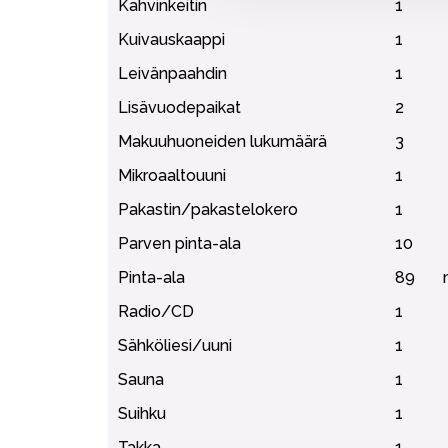
Kahvinkeitin
1
Kuivauskaappi
1
Leivänpaahdin
1
Lisävuodepaikat
2
Makuuhuoneiden lukumäärä
3
Mikroaaltouuni
1
Pakastin/pakastelokero
1
Parven pinta-ala
10
Pinta-ala
89
Radio/CD
1
Sähköliesi/uuni
1
Sauna
1
Suihku
1
Takka
1