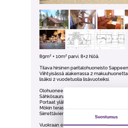
89m² + 10m² parvi. 8+2 hlöä.
Tilava hirsinen paritalohuoneisto Sappeen
Viihtyisässä alakerrassa 2 makuuhuonetta
lisäksi 2 vuodetuolia lisävuoteiksi.
Olohuoneessa tilava ruokailuryhmä, sovelt
Sähkösauna, kylpyhuone ja erillinen wc.
Portaat yläkertaan jyrkät, ylhäällä lapsiport
Mökin terassilla ulkoporeallas (lisäpalvelu
Siirrettävien paljujen tuonti alueelle on eh
Suostumus
Vuokraan ei sisälly liinavaatteet, pyyhkee