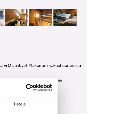
parvi (2 sänkyä). Yläkerran makuuhuoneessa
stettuna 10:lle peruskodinkonein.
Tietoja
n ostaa lisäpalveluna.