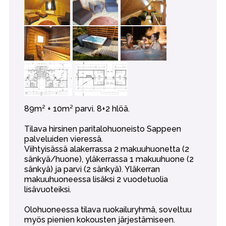
89m² + 10m² parvi. 8+2 hlöä.
Tilava hirsinen paritalohuoneisto Sappeen
palveluiden vieressä.
Viihtyisässä alakerrassa 2 makuuhuonetta (2
sänkyä/huone), yläkerrassa 1 makuuhuone (2
sänkyä) ja parvi (2 sänkyä). Yläkerran
makuuhuoneessa lisäksi 2 vuodetuolia
lisävuoteiksi.
Olohuoneessa tilava ruokailuryhmä, soveltuu
myös pienien kokousten järjestämiseen.