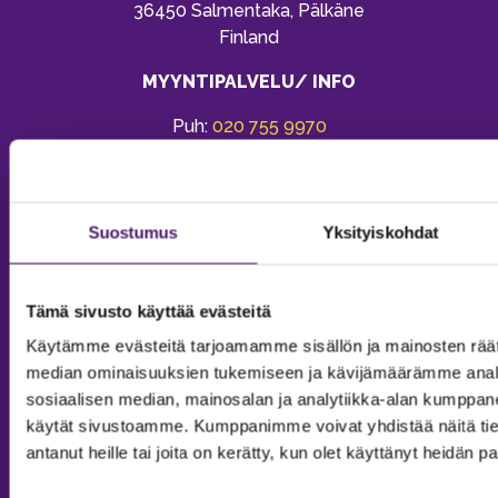
36450 Salmentaka, Pälkäne
Finland
MYYNTIPALVELU/ INFO
Puh:
020 755 9970
Email:
sappee@sappee.fi
Suostumus
Yksityiskohdat
Tämä sivusto käyttää evästeitä
Käytämme evästeitä tarjoamamme sisällön ja mainosten räät
median ominaisuuksien tukemiseen ja kävijämäärämme anal
sosiaalisen median, mainosalan ja analytiikka-alan kumppanei
käytät sivustoamme. Kumppanimme voivat yhdistää näitä tietoja
antanut heille tai joita on kerätty, kun olet käyttänyt heidän p