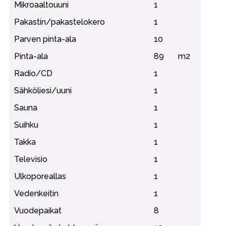
Mikroaaltouuni
1
Pakastin/pakastelokero
1
Parven pinta-ala
10
Pinta-ala
89
m2
Radio/CD
1
Sähköliesi/uuni
1
Sauna
1
Suihku
1
Takka
1
Televisio
1
Ulkoporeallas
1
Vedenkeitin
1
Vuodepaikat
8