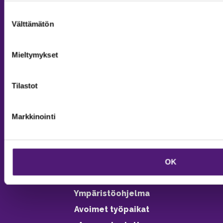
MAJOITUS
Suostumuksen
Välttämätön
valinta
Tiedustelut & Varaukset
Puh:
020 755 9975
Mieltymykset
Email:
majoitus@sappee.fi
Palvelemme arkisin 9–16
Tilastot
Online varaukset
verkkokaupasta 24h
Markkinointi
OK
Vastuullisuus
Ympäristöohjelma
Avoimet työpaikat