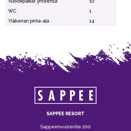
Vuodepaikat yhteensä
10
WC
1
Yläkerran pinta-ala
14
SAPPEE RESORT
Sappeenvuorentie 200