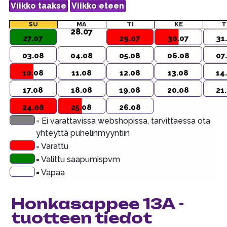
SU
MA
TI
KE
T
28.07
27.07
29.07
30.07
31
03.08
04.08
05.08
06.08
07
10.08
11.08
12.08
13.08
14
17.08
18.08
19.08
20.08
21
24.08
25.08
26.08
= Ei varattavissa webshopissa, tarvittaessa ota
yhteyttä puhelinmyyntiin
= Varattu
= Valittu saapumispvm
= Vapaa
Honkasappee 13A -
tuotteen tiedot