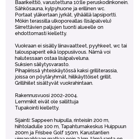
Baarikeittiö, varustettuna 10:lle peruskodinkonein.
Sähkösauna, kylpyhuone ja erillinen wc.
Portaat yläkertaan jyrkät, ylhäällä lapsiportti.
Mökin terassilla ulkoporeallas (lisäpalvelu)
Siirrettävien paljujen tuonti alueelle on
ehdottomasti kielletty.
Vuokraan ei sisälly liinavaatteet, pyyhkeet, wc tai
talouspaperit eikä loppusiivous. Nämä voi
halutessaan ostaa lisäpalveluna.
Suksien säilytysvarasto.
Pihapiirissä yhteiskäytössä kaksi grilliterassia,
joissa on pöytäryhmät, hiilikäyttöiset grillit.
Grillihiilet sisältyvät vuokrahintaan.
Rakennusvuosi 2002-2004.
Lemmikit eivät ole sallittuja
Tupakointi kielletty.
Sijainti: Sappeen huipulla, rinteisiin 200 m,
hiihtoladulle 100 m, Tapahtumakeskus Huippuun
200m ja Frisbee Golf 150m. Karustantien
uimapaikkaan matkaa noin 3 km, tämä ranta on