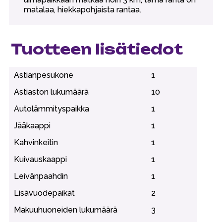
matalaa, hiekkapohjaista rantaa.
Tuotteen lisätiedot
Astianpesukone
1
Astiaston lukumäärä
10
Autolämmityspaikka
1
Jääkaappi
1
Kahvinkeitin
1
Kuivauskaappi
1
Leivänpaahdin
1
Lisävuodepaikat
2
Makuuhuoneiden lukumäärä
3