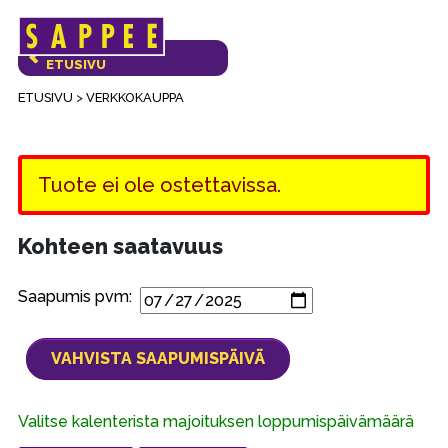
Päävalikko
VERKKOKAUPAN
ETUSIVU
ETUSIVU
>
VERKKOKAUPPA
Tuote ei ole ostettavissa.
Kohteen saatavuus
Saapumis pvm:
Valitse kalenterista majoituksen loppumispäivämäärä