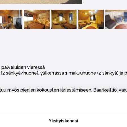
 palveluiden vieressä.
 (2 sänkyä/huone), yläkerrassa 1 makuuhuone (2 sänkyä) ja 
uu myös pienien kokousten järjestämiseen. Baarikeittiö, varu
ti.
)
dottomasti kielletty.
Yksityiskohdat
t, wc tai talouspaperit eikä loppusiivous. Nämä voi halutessaa