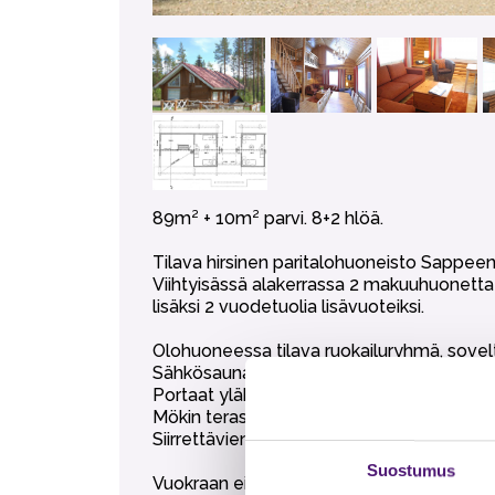
89m² + 10m² parvi. 8+2 hlöä.
Tilava hirsinen paritalohuoneisto Sappeen
Viihtyisässä alakerrassa 2 makuuhuonetta
lisäksi 2 vuodetuolia lisävuoteiksi.
Olohuoneessa tilava ruokailuryhmä, sovelt
Sähkösauna, kylpyhuone ja erillinen wc.
Portaat yläkertaan jyrkät, ylhäällä lapsiport
Mökin terassilla ulkoporeallas (lisäpalvelu
Siirrettävien paljujen tuonti alueelle on eh
Suostumus
Vuokraan ei sisälly liinavaatteet, pyyhkee