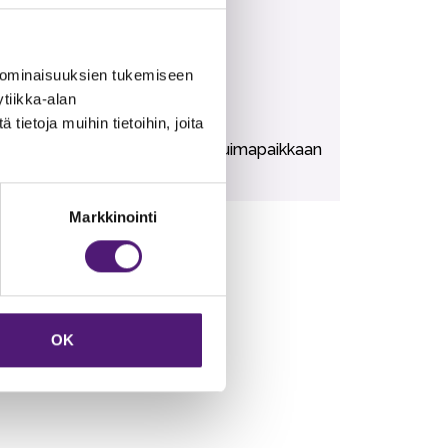
ältyvät vuokrahintaan.
 ominaisuuksien tukemiseen
tiikka-alan
ietoja muihin tietoihin, joita
risbee Golf 150m. Karustantien uimapaikkaan
Markkinointi
OK