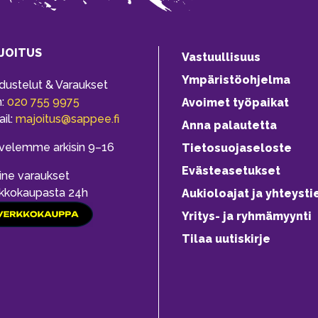
JOITUS
Vastuullisuus
Ympäristöohjelma
dustelut & Varaukset
h:
020 755 9975
Avoimet työpaikat
il:
majoitus@sappee.fi
Anna palautetta
velemme arkisin 9–16
Tietosuojaseloste
Evästeasetukset
ine varaukset
kkokaupasta 24h
Aukioloajat ja yhteysti
Yritys- ja ryhmämyynti
Tilaa uutiskirje