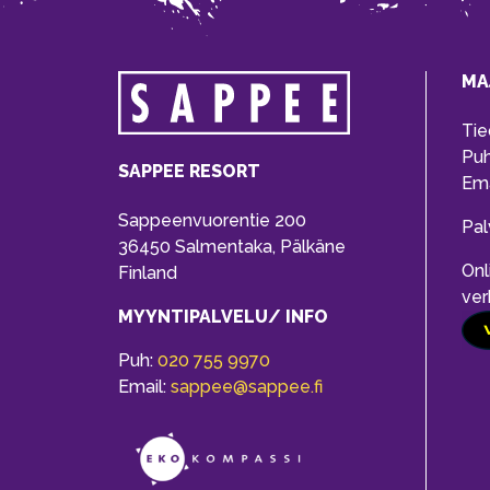
MA
Tie
Pu
SAPPEE RESORT
Ema
Sappeenvuorentie 200
Pal
36450 Salmentaka, Pälkäne
Onl
Finland
ver
MYYNTIPALVELU/ INFO
Puh:
020 755 9970
Email:
sappee@sappee.fi