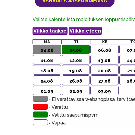
Valitse kalenterista majoituksen loppumispä
MA
TI
KE
T
04.08
05.08
06.08
07.
11.08
12.08
13.08
14.
18.08
19.08
20.08
21.
25.08
26.08
27.08
28.
01.09
02.09
03.09
= Ei varattavissa webshopissa, tarvitt
= Varattu
= Valittu saapumispvm
= Vapaa