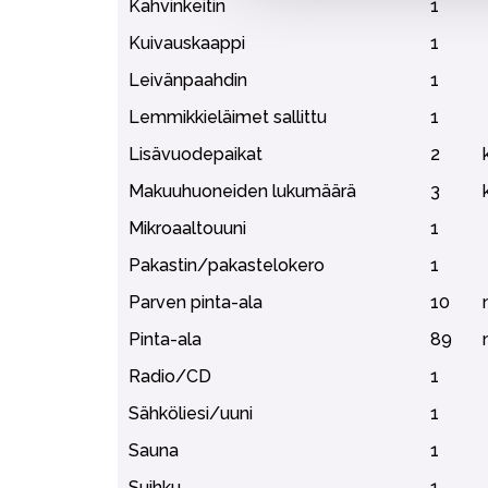
Kahvinkeitin
1
Kuivauskaappi
1
Leivänpaahdin
1
Lemmikkieläimet sallittu
1
Lisävuodepaikat
2
Makuuhuoneiden lukumäärä
3
Mikroaaltouuni
1
Pakastin/pakastelokero
1
Parven pinta-ala
10
Pinta-ala
89
Radio/CD
1
Sähköliesi/uuni
1
Sauna
1
Suihku
1