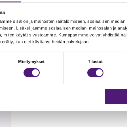
ia, joissa on pöytäryhmät, hiilikäyttöiset grillit. Grillihiilet sis
itä
mme sisällön ja mainosten räätälöimiseen, sosiaalisen median
iseen. Lisäksi jaamme sosiaalisen median, mainosalan ja analy
, miten käytät sivustoamme. Kumppanimme voivat yhdistää näitä t
n kerätty, kun olet käyttänyt heidän palvelujaan.
0 m, hiihtoladulle 100 m, Tapahtumakeskus Huippuun 200m ja F
hiekkapohjaista rantaa.
Mieltymykset
Tilastot
t