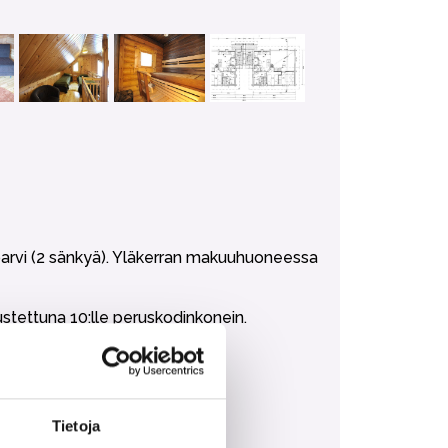
parvi (2 sänkyä). Yläkerran makuuhuoneessa
stettuna 10:lle peruskodinkonein.
Tietoja
n ostaa lisäpalveluna.