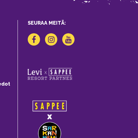
SEURAA MEITÄ:
edot