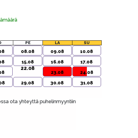
ivämäärä
O
PE
LA
SU
08
08.08
09.08
10.08
08
15.08
16.08
17.08
22.08
08
23.08
24.08
08
29.08
30.08
31.08
aessa ota yhteyttä puhelinmyyntiin