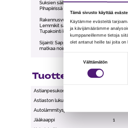
Suksien säilytysvarasto.
Pihapiirissä yhteiskäytössä kaksi grilliterass
Tämä sivusto käyttää eväste
Rakennusvuosi 2002-2004.
Käytämme evästeitä tarjoama
Lemmikit sallittu, lemmikkimaksu 30€.
ja kävijämäärämme analysoim
Tupakointi kielletty.
kumppaneillemme tietoja siitä
olet antanut heille tai joita o
Sijainti: Sappeen huipulla, rinteisiin 20
matkaa noin 3 km, tämä ranta on matalaa, 
Suostumuksen
Välttämätön
valinta
Tuotteen lisätiedo
Astianpesukone
1
Astiaston lukumäärä
10
Autolämmityspaikka
1
Jääkaappi
1