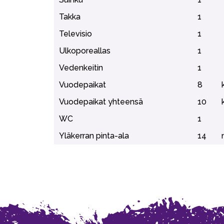
Takka
1
Televisio
1
Ulkoporeallas
1
Vedenkeitin
1
Vuodepaikat
8
Vuodepaikat yhteensä
10
WC
1
Yläkerran pinta-ala
14