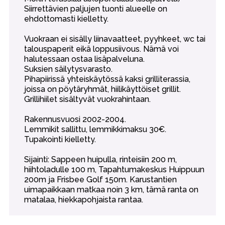
Siirrettävien paljujen tuonti alueelle on
ehdottomasti kielletty.
Vuokraan ei sisälly liinavaatteet, pyyhkeet, wc tai
talouspaperit eikä loppusiivous. Nämä voi
halutessaan ostaa lisäpalveluna.
Suksien säilytysvarasto.
Pihapiirissä yhteiskäytössä kaksi grilliterassia,
joissa on pöytäryhmät, hiilikäyttöiset grillit.
Grillihiilet sisältyvät vuokrahintaan.
Rakennusvuosi 2002-2004.
Lemmikit sallittu, lemmikkimaksu 30€.
Tupakointi kielletty.
Sijainti: Sappeen huipulla, rinteisiin 200 m,
hiihtoladulle 100 m, Tapahtumakeskus Huippuun
200m ja Frisbee Golf 150m. Karustantien
uimapaikkaan matkaa noin 3 km, tämä ranta on
matalaa, hiekkapohjaista rantaa.