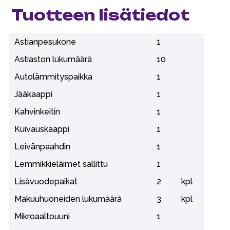
Tuotteen lisätiedot
Astianpesukone
1
Astiaston lukumäärä
10
Autolämmityspaikka
1
Jääkaappi
1
Kahvinkeitin
1
Kuivauskaappi
1
Leivänpaahdin
1
Lemmikkieläimet sallittu
1
Lisävuodepaikat
2
kpl
Makuuhuoneiden lukumäärä
3
kpl
Mikroaaltouuni
1