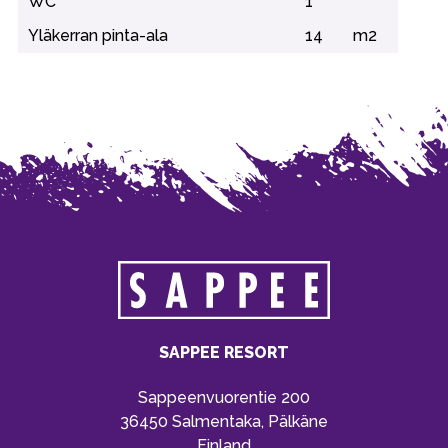
WC
1
Yläkerran pinta-ala
14
m2
SAPPEE RESORT
Sappeenvuorentie 200
36450 Salmentaka, Pälkäne
Finland