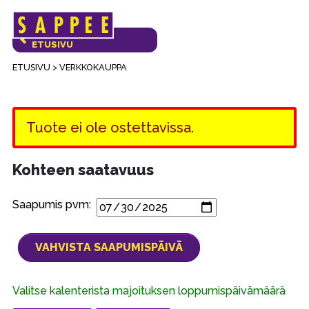
Päävalikko
VERKKOKAUPAN
ETUSIVU
ETUSIVU
>
VERKKOKAUPPA
Tuote ei ole ostettavissa.
Kohteen saatavuus
Saapumis pvm:
Valitse kalenterista majoituksen loppumispäivämäärä