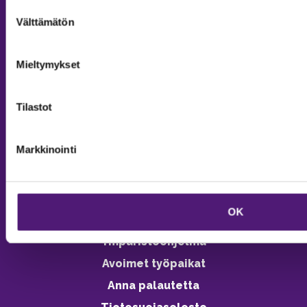
Suostumuksen
Välttämätön
Tiedustelut & Varaukset
valinta
Puh:
020 755 9975
Email:
majoitus@sappee.fi
Mieltymykset
Palvelemme arkisin 9–16
Tilastot
Online varaukset
verkkokaupasta 24h
Markkinointi
OK
Vastuullisuus
Ympäristöohjelma
Avoimet työpaikat
Anna palautetta