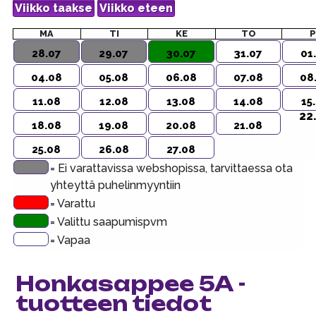
MA
TI
KE
TO
P
28.07
29.07
30.07
31.07
01
04.08
05.08
06.08
07.08
08
11.08
12.08
13.08
14.08
15
22
18.08
19.08
20.08
21.08
25.08
26.08
27.08
= Ei varattavissa webshopissa, tarvittaessa ota
yhteyttä puhelinmyyntiin
= Varattu
= Valittu saapumispvm
= Vapaa
Honkasappee 5A -
tuotteen tiedot