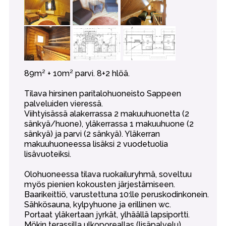
89m² + 10m² parvi. 8+2 hlöä.
Tilava hirsinen paritalohuoneisto Sappeen
palveluiden vieressä.
Viihtyisässä alakerrassa 2 makuuhuonetta (2
sänkyä/huone), yläkerrassa 1 makuuhuone (2
sänkyä) ja parvi (2 sänkyä). Yläkerran
makuuhuoneessa lisäksi 2 vuodetuolia
lisävuoteiksi.
Olohuoneessa tilava ruokailuryhmä, soveltuu
myös pienien kokousten järjestämiseen.
Baarikeittiö, varustettuna 10:lle peruskodinkonein.
Sähkösauna, kylpyhuone ja erillinen wc.
Portaat yläkertaan jyrkät, ylhäällä lapsiportti.
Mökin terassilla ulkoporeallas (lisäpalvelu)