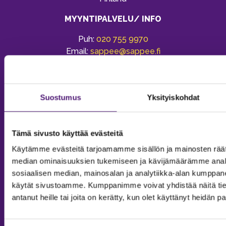
MYYNTIPALVELU/ INFO
Puh:
020 755 9970
Email:
sappee@sappee.fi
Suostumus
Yksityiskohdat
Tämä sivusto käyttää evästeitä
Käytämme evästeitä tarjoamamme sisällön ja mainosten räät
median ominaisuuksien tukemiseen ja kävijämäärämme anal
sosiaalisen median, mainosalan ja analytiikka-alan kumppanei
käytät sivustoamme. Kumppanimme voivat yhdistää näitä tietoja
antanut heille tai joita on kerätty, kun olet käyttänyt heidän p
MAJOITUS