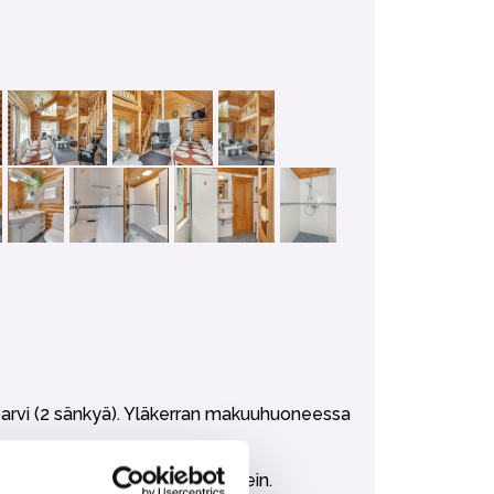
parvi (2 sänkyä). Yläkerran makuuhuoneessa
stettuna 10:lle peruskodinkonein.