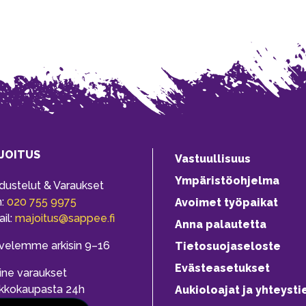
JOITUS
Vastuullisuus
Ympäristöohjelma
dustelut & Varaukset
h:
020 755 9975
Avoimet työpaikat
il:
majoitus@sappee.fi
Anna palautetta
velemme arkisin 9–16
Tietosuojaseloste
Evästeasetukset
ine varaukset
kkokaupasta 24h
Aukioloajat ja yhteysti