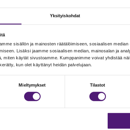
ti.
)
Yksityiskohdat
dottomasti kielletty.
t, wc tai talouspaperit eikä loppusiivous. Nämä voi halutessaa
itä
ia, joissa on pöytäryhmät, hiilikäyttöiset grillit. Grillihiilet sis
mme sisällön ja mainosten räätälöimiseen, sosiaalisen median
iseen. Lisäksi jaamme sosiaalisen median, mainosalan ja analy
, miten käytät sivustoamme. Kumppanimme voivat yhdistää näitä t
n kerätty, kun olet käyttänyt heidän palvelujaan.
0 m, hiihtoladulle 100 m, Tapahtumakeskus Huippuun 200m ja F
hiekkapohjaista rantaa.
Mieltymykset
Tilastot
t