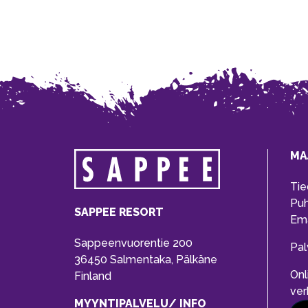
MA
Tie
Pu
SAPPEE RESORT
Ema
Sappeenvuorentie 200
Pal
36450 Salmentaka, Pälkäne
Onl
Finland
ver
MYYNTIPALVELU/ INFO