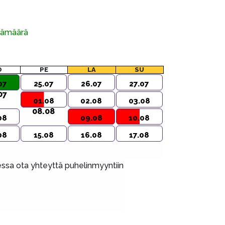
ivämäärä
O
PE
LA
SU
07
25.07
26.07
27.07
07
01.08
02.08
03.08
08.08
08
09.08
10.08
08
15.08
16.08
17.08
aessa ota yhteyttä puhelinmyyntiin