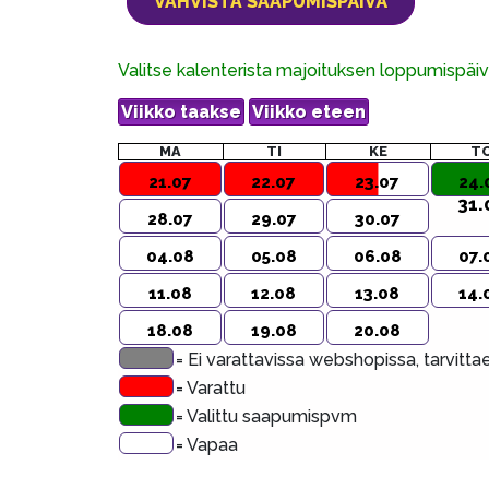
Valitse kalenterista majoituksen loppumispä
MA
TI
KE
T
21.07
22.07
23.07
24.
31.
28.07
29.07
30.07
04.08
05.08
06.08
07.
11.08
12.08
13.08
14.
18.08
19.08
20.08
= Ei varattavissa webshopissa, tarvitt
= Varattu
= Valittu saapumispvm
= Vapaa