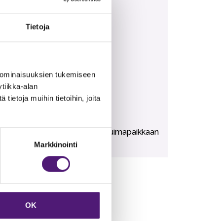
Tietoja
n ostaa lisäpalveluna.
ältyvät vuokrahintaan.
 ominaisuuksien tukemiseen
tiikka-alan
ietoja muihin tietoihin, joita
risbee Golf 150m. Karustantien uimapaikkaan
Markkinointi
OK