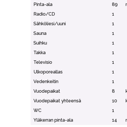
Pinta-ala
89
Radio/CD
1
Sähköliesi/uuni
1
Sauna
1
Suihku
1
Takka
1
Televisio
1
Ulkoporeallas
1
Vedenkeitin
1
Vuodepaikat
8
Vuodepaikat yhteensä
10
WC
1
Yläkerran pinta-ala
14