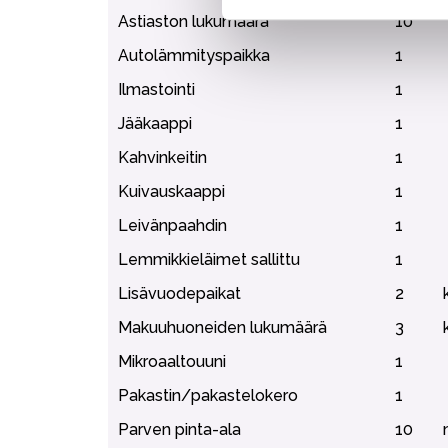
Astiaston lukumäärä
10
Autolämmityspaikka
1
Ilmastointi
1
Jääkaappi
1
Kahvinkeitin
1
Kuivauskaappi
1
Leivänpaahdin
1
Lemmikkieläimet sallittu
1
Lisävuodepaikat
2
Makuuhuoneiden lukumäärä
3
Mikroaaltouuni
1
Pakastin/pakastelokero
1
Parven pinta-ala
10