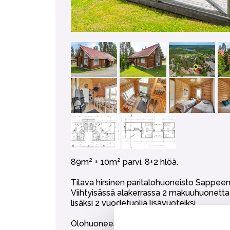
89m² + 10m² parvi. 8+2 hlöä.
Tilava hirsinen paritalohuoneisto Sappeen
Viihtyisässä alakerrassa 2 makuuhuonetta
lisäksi 2 vuodetuolia lisävuoteiksi.
Olohuoneessa tilava ruokailuryhmä, sovelt