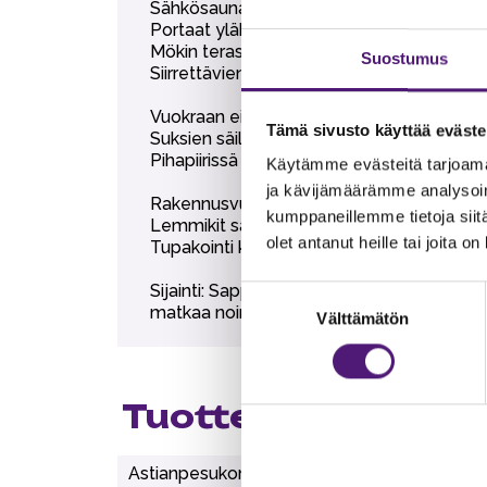
Sähkösauna, kylpyhuone ja erillinen wc.
Portaat yläkertaan jyrkät, ylhäällä lapsiport
Mökin terassilla ulkoporeallas (lisäpalvelu
Suostumus
Siirrettävien paljujen tuonti alueelle on eh
Vuokraan ei sisälly liinavaatteet, pyyhkee
Tämä sivusto käyttää eväste
Suksien säilytysvarasto.
Pihapiirissä yhteiskäytössä kaksi grilliterass
Käytämme evästeitä tarjoama
ja kävijämäärämme analysoim
Rakennusvuosi 2002-2004.
kumppaneillemme tietoja siitä
Lemmikit sallittu, lemmikkimaksu 30€.
olet antanut heille tai joita o
Tupakointi kielletty.
Sijainti: Sappeen huipulla, rinteisiin 20
Suostumuksen
matkaa noin 3 km, tämä ranta on matalaa, 
Välttämätön
valinta
Tuotteen lisätiedo
Astianpesukone
1