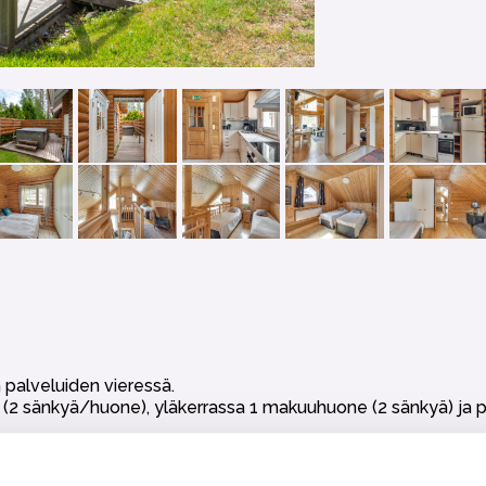
 palveluiden vieressä.
 (2 sänkyä/huone), yläkerrassa 1 makuuhuone (2 sänkyä) ja 
uu myös pienien kokousten järjestämiseen. Baarikeittiö, varu