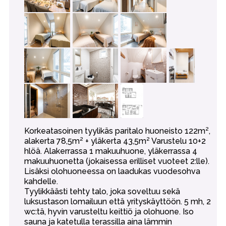
Korkeatasoinen tyylikäs paritalo huoneisto 122m²,
alakerta 78,5m² + yläkerta 43,5m² Varustelu 10+2
hlöä. Alakerrassa 1 makuuhuone, yläkerrassa 4
makuuhuonetta (jokaisessa erilliset vuoteet 2:lle).
Lisäksi olohuoneessa on laadukas vuodesohva
kahdelle.
Tyylikkäästi tehty talo, joka soveltuu sekä
luksustason lomailuun että yrityskäyttöön. 5 mh, 2
wc:tä, hyvin varusteltu keittiö ja olohuone. Iso
sauna ja katetulla terassilla aina lämmin