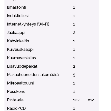
Ilmastointi
1
Induktioliesi
1
Internet-yhteys (Wi-Fi)
1
Jääkaappi
2
Kahvinkeitin
1
Kuivauskaappi
1
Kuumavesiallas
1
Lisävuodepaikat
2
Makuuhuoneiden lukumäärä
5
Mikroaaltouuni
1
Pesukone
1
Pinta-ala
122
m2
Radio/CD
1