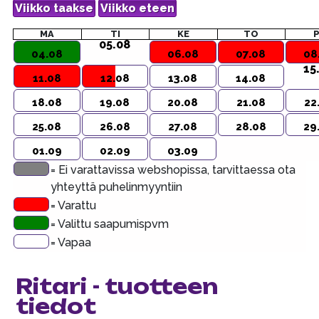
MA
TI
KE
TO
05.08
04.08
06.08
07.08
08
15
11.08
12.08
13.08
14.08
18.08
19.08
20.08
21.08
22
25.08
26.08
27.08
28.08
29
01.09
02.09
03.09
= Ei varattavissa webshopissa, tarvittaessa ota
yhteyttä puhelinmyyntiin
= Varattu
= Valittu saapumispvm
= Vapaa
Ritari - tuotteen
tiedot