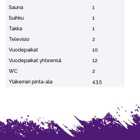
Sauna
1
Suihku
1
Takka
1
Televisio
2
Vuodepaikat
10
Vuodepaikat yhteensä
12
WC
2
Yläkerran pinta-ala
43.5