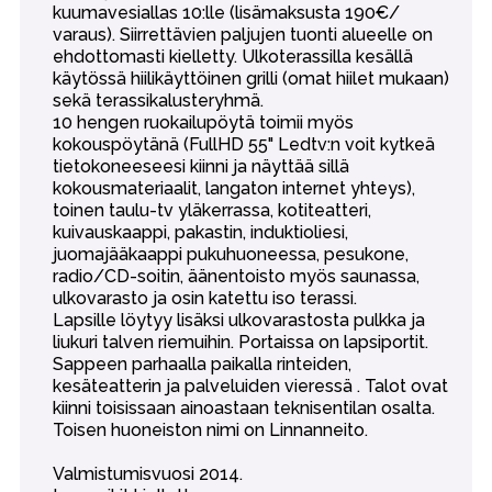
kuumavesiallas 10:lle (lisämaksusta 190€/
varaus). Siirrettävien paljujen tuonti alueelle on
ehdottomasti kielletty. Ulkoterassilla kesällä
käytössä hiilikäyttöinen grilli (omat hiilet mukaan)
sekä terassikalusteryhmä.
10 hengen ruokailupöytä toimii myös
kokouspöytänä (FullHD 55" Ledtv:n voit kytkeä
tietokoneeseesi kiinni ja näyttää sillä
kokousmateriaalit, langaton internet yhteys),
toinen taulu-tv yläkerrassa, kotiteatteri,
kuivauskaappi, pakastin, induktioliesi,
juomajääkaappi pukuhuoneessa, pesukone,
radio/CD-soitin, äänentoisto myös saunassa,
ulkovarasto ja osin katettu iso terassi.
Lapsille löytyy lisäksi ulkovarastosta pulkka ja
liukuri talven riemuihin. Portaissa on lapsiportit.
Sappeen parhaalla paikalla rinteiden,
kesäteatterin ja palveluiden vieressä . Talot ovat
kiinni toisissaan ainoastaan teknisentilan osalta.
Toisen huoneiston nimi on Linnanneito.
Valmistumisvuosi 2014.