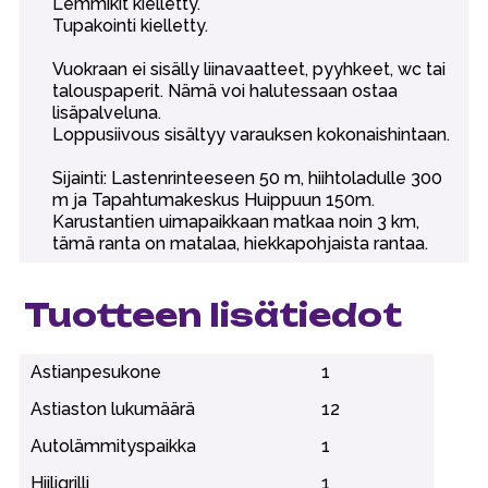
Lemmikit kielletty.
Tupakointi kielletty.
Vuokraan ei sisälly liinavaatteet, pyyhkeet, wc tai
talouspaperit. Nämä voi halutessaan ostaa
lisäpalveluna.
Loppusiivous sisältyy varauksen kokonaishintaan.
Sijainti: Lastenrinteeseen 50 m, hiihtoladulle 300
m ja Tapahtumakeskus Huippuun 150m.
Karustantien uimapaikkaan matkaa noin 3 km,
tämä ranta on matalaa, hiekkapohjaista rantaa.
Tuotteen lisätiedot
Astianpesukone
1
Astiaston lukumäärä
12
Autolämmityspaikka
1
Hiiligrilli
1