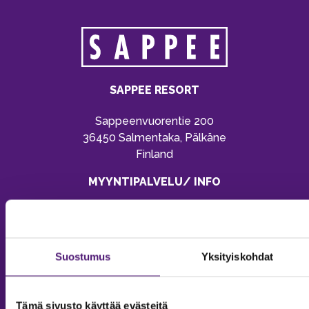
SAPPEE RESORT
Sappeenvuorentie 200
36450 Salmentaka, Pälkäne
Finland
MYYNTIPALVELU/ INFO
Puh:
020 755 9970
Email:
sappee@sappee.fi
Suostumus
Yksityiskohdat
Tämä sivusto käyttää evästeitä