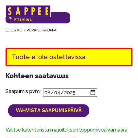
Päävalikko
VERKKOKAUPAN
ETUSIVU
ETUSIVU
>
VERKKOKAUPPA
Tuote ei ole ostettavissa.
Kohteen saatavuus
Saapumis pvm:
Valitse kalenterista majoituksen loppumispäivämäärä