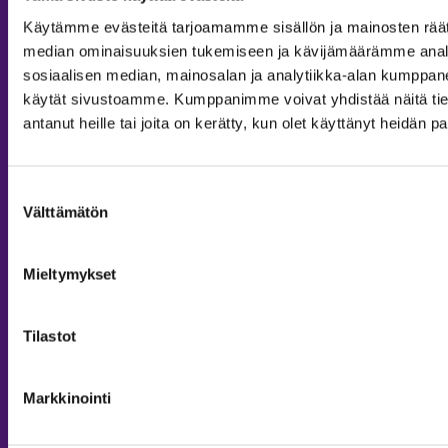
Käytämme evästeitä tarjoamamme sisällön ja mainosten räät
median ominaisuuksien tukemiseen ja kävijämäärämme anal
sosiaalisen median, mainosalan ja analytiikka-alan kumppanei
käytät sivustoamme. Kumppanimme voivat yhdistää näitä tietoja
antanut heille tai joita on kerätty, kun olet käyttänyt heidän p
Suostumuksen
Välttämätön
MAJOITUS
valinta
Tiedustelut & Varaukset
Mieltymykset
Puh:
020 755 9975
Email:
majoitus@sappee.fi
Tilastot
Palvelemme arkisin 9–16
Online varaukset
Markkinointi
verkkokaupasta 24h