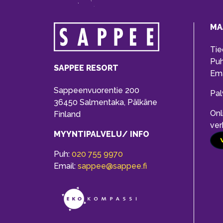
MA
Tie
Pu
SAPPEE RESORT
Ema
Sappeenvuorentie 200
Pal
36450 Salmentaka, Pälkäne
Onl
Finland
ver
MYYNTIPALVELU/ INFO
Puh:
020 755 9970
Email:
sappee@sappee.fi