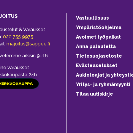
JOITUS
Vastuullisuus
Ympäristöohjelma
dustelut & Varaukset
h:
020 755 9975
Avoimet työpaikat
il:
majoitus@sappee.fi
Anna palautetta
velemme arkisin 9–16
Tietosuojaseloste
Evästeasetukset
ine varaukset
kkokaupasta 24h
Aukioloajat ja yhteysti
Yritys- ja ryhmämyynti
Tilaa uutiskirje