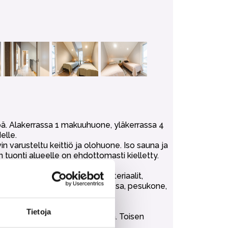
öä. Alakerrassa 1 makuuhuone, yläkerrassa 4
elle.
in varusteltu keittiö ja olohuone. Iso sauna ja
n tuonti alueelle on ehdottomasti kielletty.
ni ja näyttää sillä kokousmateriaalit,
iesi, juomajääkaappi pukuhuoneessa, pesukone,
Tietoja
 ainoastaan teknisentilan osalta. Toisen