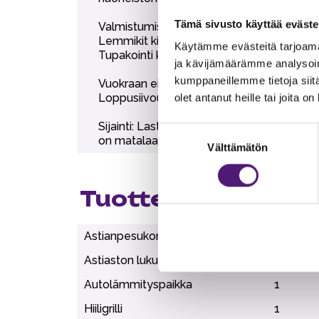
Tämä sivusto käyttää eväste
Valmistumisvuosi 2014.
Lemmikit kielletty.
Käytämme evästeitä tarjoama
Tupakointi kielletty.
ja kävijämäärämme analysoim
kumppaneillemme tietoja siitä
Vuokraan ei sisälly liinavaatteet, pyyhkee
Loppusiivous sisältyy varauksen kokonais
olet antanut heille tai joita o
Sijainti: Lastenrinteeseen 50 m, hiihtol
Suostumuksen
on matalaa, hiekkapohjaista rantaa.
Välttämätön
valinta
Tuotteen lisätiedo
Astianpesukone
1
Astiaston lukumäärä
12
Autolämmityspaikka
1
Hiiligrilli
1