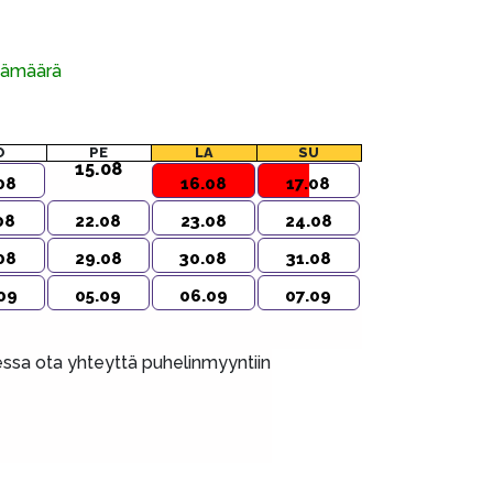
ivämäärä
O
PE
LA
SU
15.08
08
16.08
17.08
08
22.08
23.08
24.08
08
29.08
30.08
31.08
09
05.09
06.09
07.09
aessa ota yhteyttä puhelinmyyntiin