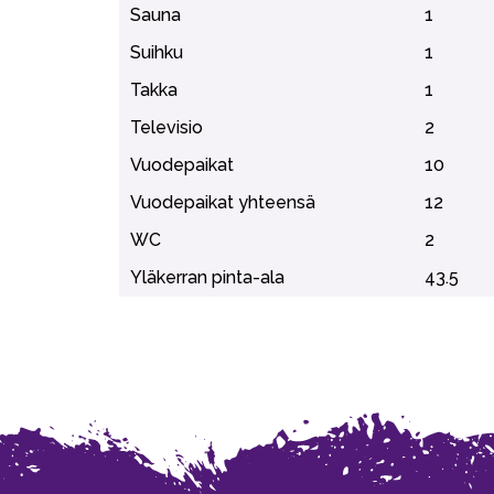
Sauna
1
Suihku
1
Takka
1
Televisio
2
Vuodepaikat
10
Vuodepaikat yhteensä
12
WC
2
Yläkerran pinta-ala
43.5