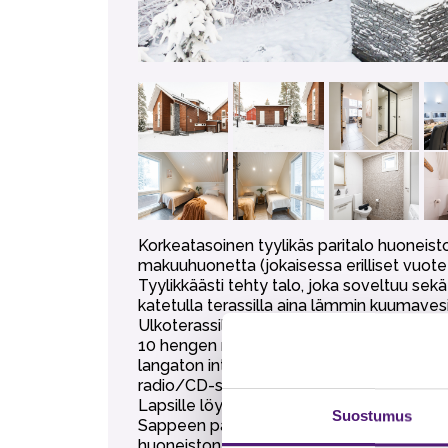
Korkeatasoinen tyylikäs paritalo huoneist
makuuhuonetta (jokaisessa erilliset vuote
Tyylikkäästi tehty talo, joka soveltuu sekä
katetulla terassilla aina lämmin kuumavesia
Ulkoterassilla kesällä käytössä hiilikäyttö
10 hengen ruokailupöytä toimii myös kokou
langaton internet yhteys), toinen taulu-tv
radio/CD-soitin, äänentoisto myös saunassa
Lapsille löytyy lisäksi ulkovarastosta pulkka
Suostumus
Sappeen parhaalla paikalla rinteiden, kesät
huoneiston nimi on Linnanneito.