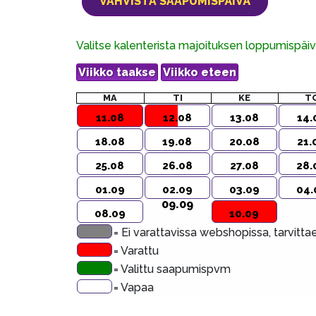
Valitse kalenterista majoituksen loppumispä
MA
TI
KE
T
11.08
12.08
13.08
14.
18.08
19.08
20.08
21.
25.08
26.08
27.08
28.
01.09
02.09
03.09
04.
09.09
08.09
10.09
= Ei varattavissa webshopissa, tarvitt
= Varattu
= Valittu saapumispvm
= Vapaa