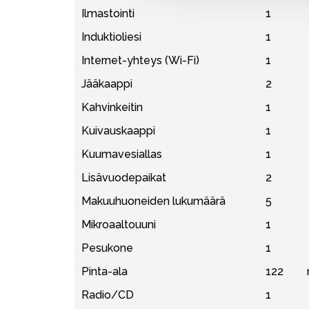
Ilmastointi
1
Induktioliesi
1
Internet-yhteys (Wi-Fi)
1
Jääkaappi
2
Kahvinkeitin
1
Kuivauskaappi
1
Kuumavesiallas
1
Lisävuodepaikat
2
Makuuhuoneiden lukumäärä
5
Mikroaaltouuni
1
Pesukone
1
Pinta-ala
122
Radio/CD
1