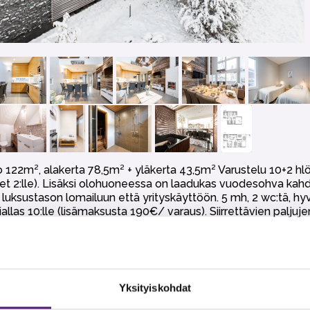
o 122m², alakerta 78,5m² + yläkerta 43,5m² Varustelu 10+2 hl
et 2:lle). Lisäksi olohuoneessa on laadukas vuodesohva kahd
 luksustason lomailuun että yrityskäyttöön. 5 mh, 2 wc:tä, hyv
llas 10:lle (lisämaksusta 190€/ varaus). Siirrettävien paljuje
inen grilli (omat hiilet mukaan) sekä terassikalusteryhmä.
spöytänä (FullHD 55" Ledtv:n voit kytkeä tietokoneeseesi kiin
 yläkerrassa, kotiteatteri, kuivauskaappi, pakastin, induktiol
, ulkovarasto ja osin katettu iso terassi.
 ja liukuri talven riemuihin. Portaissa on lapsiportit.
Yksityiskohdat
eatterin ja palveluiden vieressä . Talot ovat kiinni toisissaan