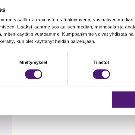
itä
mme sisällön ja mainosten räätälöimiseen, sosiaalisen median
iseen. Lisäksi jaamme sosiaalisen median, mainosalan ja analy
, miten käytät sivustoamme. Kumppanimme voivat yhdistää näitä t
t, wc tai talouspaperit. Nämä voi halutessaan ostaa lisäpalvel
hintaan.
n kerätty, kun olet käyttänyt heidän palvelujaan.
adulle 300 m ja Tapahtumakeskus Huippuun 150m. Karustantie
Mieltymykset
Tilastot
t