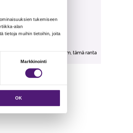
 ominaisuuksien tukemiseen
tiikka-alan
ietoja muihin tietoihin, joita
una.
n uimapaikkaan matkaa noin 3 km, tämä ranta
Markkinointi
OK