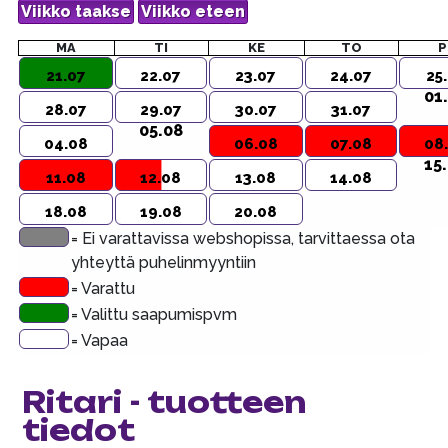
MA
TI
KE
TO
P
21.07
22.07
23.07
24.07
25
01
28.07
29.07
30.07
31.07
05.08
04.08
06.08
07.08
08
15
11.08
12.08
13.08
14.08
18.08
19.08
20.08
= Ei varattavissa webshopissa, tarvittaessa ota
yhteyttä puhelinmyyntiin
= Varattu
= Valittu saapumispvm
= Vapaa
Ritari - tuotteen
tiedot