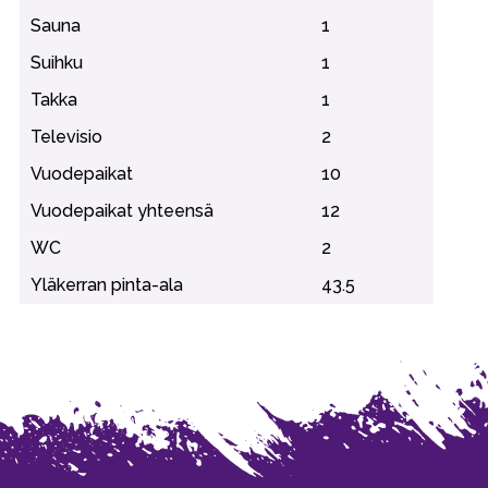
Sauna
1
Suihku
1
Takka
1
Televisio
2
Vuodepaikat
10
Vuodepaikat yhteensä
12
WC
2
Yläkerran pinta-ala
43.5