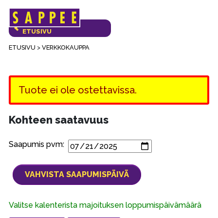
Päävalikko
VERKKOKAUPAN
ETUSIVU
ETUSIVU
>
VERKKOKAUPPA
Tuote ei ole ostettavissa.
Kohteen saatavuus
Saapumis pvm:
Valitse kalenterista majoituksen loppumispäivämäärä