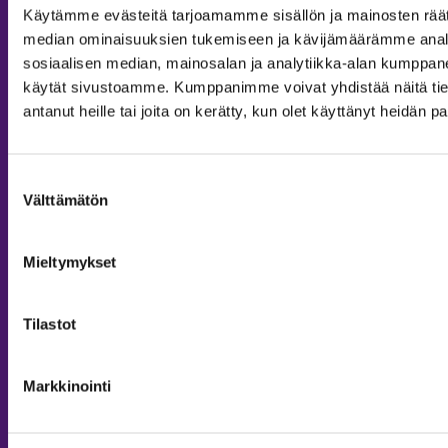
Käytämme evästeitä tarjoamamme sisällön ja mainosten räät
median ominaisuuksien tukemiseen ja kävijämäärämme anal
sosiaalisen median, mainosalan ja analytiikka-alan kumppanei
käytät sivustoamme. Kumppanimme voivat yhdistää näitä tietoja
antanut heille tai joita on kerätty, kun olet käyttänyt heidän p
Suostumuksen
Välttämätön
valinta
MAJOITUS
Tiedustelut & Varaukset
Mieltymykset
Puh:
020 755 9975
Email:
majoitus@sappee.fi
Tilastot
Palvelemme arkisin 9–16
Markkinointi
Online varaukset
verkkokaupasta 24h