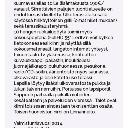
kuumavesiallas 10:lle (lisämaksusta 190€/
varaus). Siirrettävien paljujen tuonti alueelle on
ehdottomasti kielletty. Ulkoterassilla kesällä
käytössä hiilikäyttöinen grilli (omat hiilet mukaan)
sekä terassikalusteryhmä.
10 hengen ruokailupöytä toimii myös
kokouspöytänä (FullHD 55" Ledtv:n voit kytkeä
tietokoneeseesi kiinni ja näyttää sillä
kokousmateriaalit, langaton internet yhteys),
toinen taulu-tv yläkerrassa, kotiteatteri,
kuivauskaappi, pakastin, induktioliesi,
juomajääkaappi pukuhuoneessa, pesukone,
radio/CD-soitin, äänentoisto myös saunassa,
ulkovarasto ja osin katettu iso terassi.
Lapsille löytyy lisäksi ulkovarastosta pulkka ja
liukuri talven riemuihin. Portaissa on lapsiportit.
Sappeen parhaalla paikalla rinteiden,
kesäteatterin ja palveluiden vieressä . Talot ovat
kiinni toisissaan ainoastaan teknisentilan osalta.
Toisen huoneiston nimi on Linnanneito.
Valmistumisvuosi 2014.