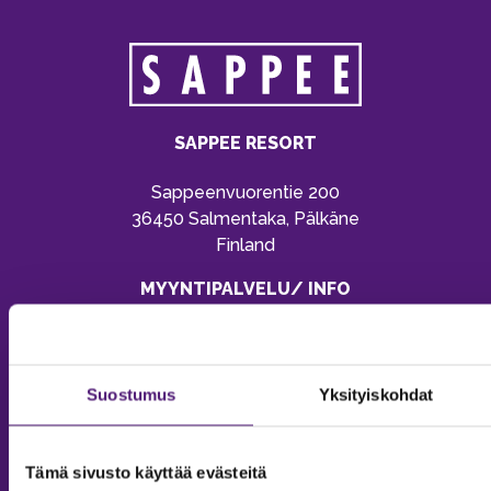
SAPPEE RESORT
Sappeenvuorentie 200
36450 Salmentaka, Pälkäne
Finland
MYYNTIPALVELU/ INFO
Puh:
020 755 9970
Email:
sappee@sappee.fi
Suostumus
Yksityiskohdat
Tämä sivusto käyttää evästeitä