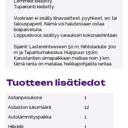
Lemmikit kielletty.
Tupakointi kielletty.
Vuokraan ei sisälly liinavaatteet, pyyhkeet, wc tai
talouspaperit. Nämä voi halutessaan ostaa
lisäpalveluna.
Loppusiivous sisältyy varauksen kokonaishintaan.
Sijainti: Lastenrinteeseen 50 m, hiihtoladulle 300
m ja Tapahtumakeskus Huippuun 150m.
Karustantien uimapaikkaan matkaa noin 3 km,
tämä ranta on matalaa, hiekkapohjaista rantaa.
Tuotteen lisätiedot
Astianpesukone
1
Astiaston lukumäärä
12
Autolämmityspaikka
1
Hiiligrilli
1