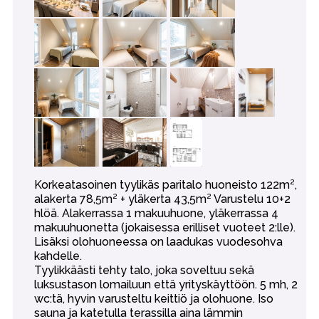
Korkeatasoinen tyylikäs paritalo huoneisto 122m²,
alakerta 78,5m² + yläkerta 43,5m² Varustelu 10+2
hlöä. Alakerrassa 1 makuuhuone, yläkerrassa 4
makuuhuonetta (jokaisessa erilliset vuoteet 2:lle).
Lisäksi olohuoneessa on laadukas vuodesohva
kahdelle.
Tyylikkäästi tehty talo, joka soveltuu sekä
luksustason lomailuun että yrityskäyttöön. 5 mh, 2
wc:tä, hyvin varusteltu keittiö ja olohuone. Iso
sauna ja katetulla terassilla aina lämmin