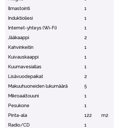
Ilmastointi
1
Induktioliesi
1
Internet-yhteys (Wi-Fi)
1
Jääkaappi
2
Kahvinkeitin
1
Kuivauskaappi
1
Kuumavesiallas
1
Lisävuodepaikat
2
Makuuhuoneiden lukumäärä
5
Mikroaaltouuni
1
Pesukone
1
Pinta-ala
122
m2
Radio/CD
1