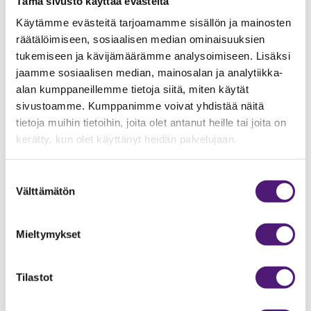
Tämä sivusto käyttää evästeitä
Jääkaappi
2
Käytämme evästeitä tarjoamamme sisällön ja mainosten
Kahvinkeitin
1
räätälöimiseen, sosiaalisen median ominaisuuksien
Kuivauskaappi
1
tukemiseen ja kävijämäärämme analysoimiseen. Lisäksi
jaamme sosiaalisen median, mainosalan ja analytiikka-
Kuumavesiallas
1
alan kumppaneillemme tietoja siitä, miten käytät
Lisävuodepaikat
2
sivustoamme. Kumppanimme voivat yhdistää näitä
tietoja muihin tietoihin, joita olet antanut heille tai joita on
Makuuhuoneiden lukumäärä
5
kerätty, kun olet käyttänyt heidän palvelujaan.
Mikroaaltouuni
1
Pesukone
1
Suostumuksen
Välttämätön
valinta
Pinta-ala
122
m2
Radio/CD
1
Mieltymykset
Sauna
1
Suihku
1
Tilastot
Takka
1