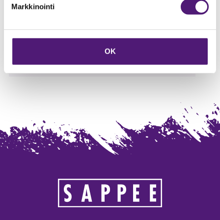
Televisio
2
Markkinointi
Vuodepaikat
10
Vuodepaikat yhteensä
12
WC
2
OK
Yläkerran pinta-ala
43.5