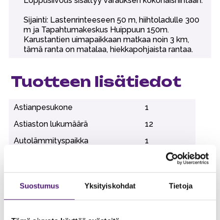
Loppusiivous sisältyy varauksen kokonaishintaan.
Sijainti: Lastenrinteeseen 50 m, hiihtoladulle 300
m ja Tapahtumakeskus Huippuun 150m.
Karustantien uimapaikkaan matkaa noin 3 km,
tämä ranta on matalaa, hiekkapohjaista rantaa.
Tuotteen lisätiedot
Astianpesukone
1
Astiaston lukumäärä
12
Autolämmityspaikka
1
Hiiligrilli
1
Ilmastointi
1
Suostumus
Yksityiskohdat
Tietoja
Induktioliesi
1
Internet-yhteys (Wi-Fi)
1