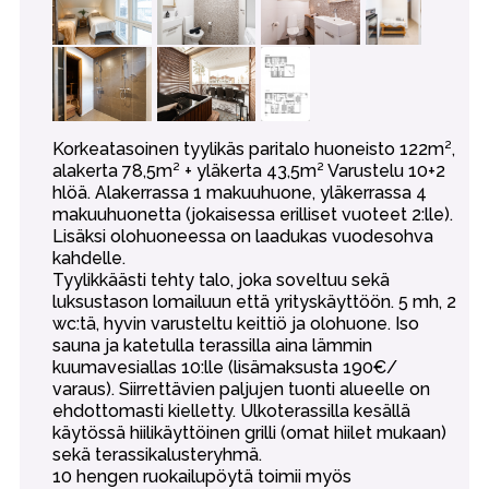
Korkeatasoinen tyylikäs paritalo huoneisto 122m²,
alakerta 78,5m² + yläkerta 43,5m² Varustelu 10+2
hlöä. Alakerrassa 1 makuuhuone, yläkerrassa 4
makuuhuonetta (jokaisessa erilliset vuoteet 2:lle).
Lisäksi olohuoneessa on laadukas vuodesohva
kahdelle.
Tyylikkäästi tehty talo, joka soveltuu sekä
luksustason lomailuun että yrityskäyttöön. 5 mh, 2
wc:tä, hyvin varusteltu keittiö ja olohuone. Iso
sauna ja katetulla terassilla aina lämmin
kuumavesiallas 10:lle (lisämaksusta 190€/
varaus). Siirrettävien paljujen tuonti alueelle on
ehdottomasti kielletty. Ulkoterassilla kesällä
käytössä hiilikäyttöinen grilli (omat hiilet mukaan)
sekä terassikalusteryhmä.
10 hengen ruokailupöytä toimii myös