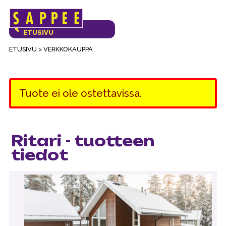
Päävalikko
VERKKOKAUPAN
ETUSIVU
ETUSIVU
>
VERKKOKAUPPA
Tuote ei ole ostettavissa.
Ritari - tuotteen
tiedot