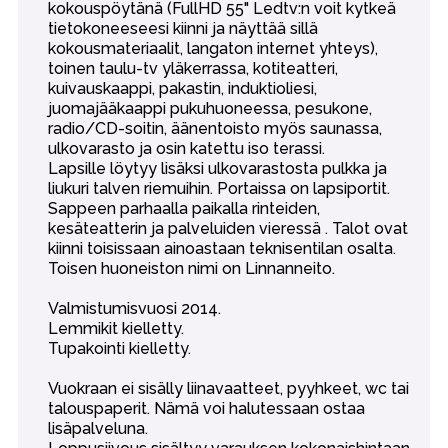
kokouspöytänä (FullHD 55" Ledtv:n voit kytkeä
tietokoneeseesi kiinni ja näyttää sillä
kokousmateriaalit, langaton internet yhteys),
toinen taulu-tv yläkerrassa, kotiteatteri,
kuivauskaappi, pakastin, induktioliesi,
juomajääkaappi pukuhuoneessa, pesukone,
radio/CD-soitin, äänentoisto myös saunassa,
ulkovarasto ja osin katettu iso terassi.
Lapsille löytyy lisäksi ulkovarastosta pulkka ja
liukuri talven riemuihin. Portaissa on lapsiportit.
Sappeen parhaalla paikalla rinteiden,
kesäteatterin ja palveluiden vieressä . Talot ovat
kiinni toisissaan ainoastaan teknisentilan osalta.
Toisen huoneiston nimi on Linnanneito.
Valmistumisvuosi 2014.
Lemmikit kielletty.
Tupakointi kielletty.
Vuokraan ei sisälly liinavaatteet, pyyhkeet, wc tai
talouspaperit. Nämä voi halutessaan ostaa
lisäpalveluna.