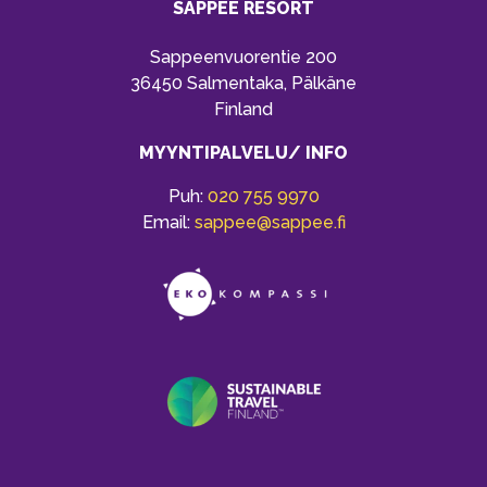
SAPPEE RESORT
Sappeenvuorentie 200
36450 Salmentaka, Pälkäne
Finland
MYYNTIPALVELU/ INFO
Puh:
020 755 9970
Email:
sappee@sappee.fi