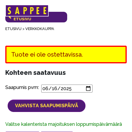
Päävalikko
VERKKOKAUPAN
ETUSIVU
ETUSIVU
>
VERKKOKAUPPA
Tuote ei ole ostettavissa.
Kohteen saatavuus
Saapumis pvm:
Valitse kalenterista majoituksen loppumispäivämäärä