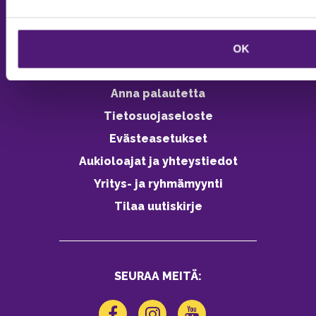
Vastuullisuus
Ympäristöohjelma
OK
Avoimet työpaikat
Anna palautetta
Tietosuojaseloste
Evästeasetukset
Aukioloajat ja yhteystiedot
Yritys- ja ryhmämyynti
Tilaa uutiskirje
SEURAA MEITÄ: