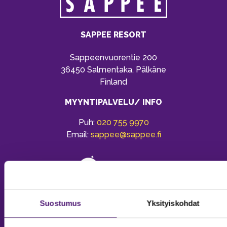
SAPPEE RESORT
Sappeenvuorentie 200
36450 Salmentaka, Pälkäne
Finland
MYYNTIPALVELU/ INFO
Puh:
020 755 9970
Email:
sappee@sappee.fi
Suostumus
Yksityiskohdat