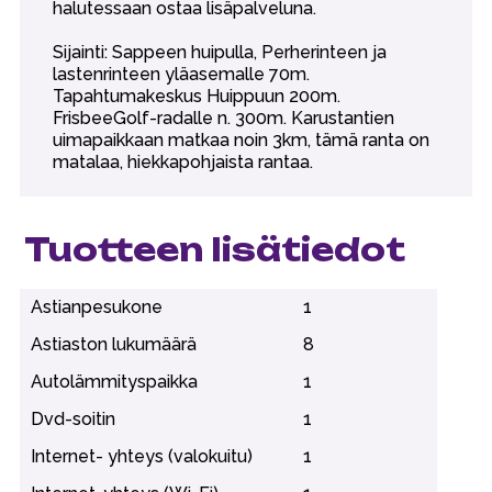
halutessaan ostaa lisäpalveluna.
Sijainti: Sappeen huipulla, Perherinteen ja
lastenrinteen yläasemalle 70m.
Tapahtumakeskus Huippuun 200m.
FrisbeeGolf-radalle n. 300m. Karustantien
uimapaikkaan matkaa noin 3km, tämä ranta on
matalaa, hiekkapohjaista rantaa.
Tuotteen lisätiedot
Astianpesukone
1
Astiaston lukumäärä
8
Autolämmityspaikka
1
Dvd-soitin
1
Internet- yhteys (valokuitu)
1