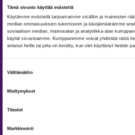
Tämä sivusto käyttää evästeitä
Käytämme evästeitä tarjoamamme sisällön ja mainosten räät
median ominaisuuksien tukemiseen ja kävijämäärämme anal
sosiaalisen median, mainosalan ja analytiikka-alan kumppanei
käytät sivustoamme. Kumppanimme voivat yhdistää näitä tietoja
antanut heille tai joita on kerätty, kun olet käyttänyt heidän p
MAJOITUS
Tiedustelut & Varaukset
Suostumuksen
Puh:
020 755 9975
Välttämätön
valinta
Email:
majoitus@sappee.fi
Palvelemme arkisin 9–16
Mieltymykset
Online varaukset
verkkokaupasta 24h
Tilastot
Markkinointi