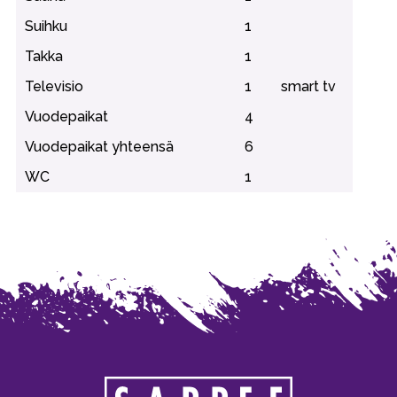
Suihku
1
Takka
1
Televisio
1
smart tv
Vuodepaikat
4
Vuodepaikat yhteensä
6
WC
1