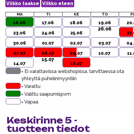
MA
TI
KE
TO
P
16.06
17.06
18.06
19.06
20
26.06
23.06
24.06
25.06
27
30.06
01.07
02.07
03.07
04
07.07
08.07
09.07
10.07
11
15.07
14.07
16.07
= Ei varattavissa webshopissa, tarvittaessa ota
yhteyttä puhelinmyyntiin
= Varattu
= Valittu saapumispvm
= Vapaa
Keskirinne 5 -
tuotteen tiedot