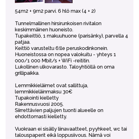
54m2 + 9m2 parvi. 6 hlö max (4 + 2)
Tunnelmallinen hirsirunkoisen rivitalon
keskimmäinen huoneisto.
Tupakeittiö, 1 makuuhuone (parisänky), parvella 4
patjaa.
Keittiö varusteltu 6:lle peruskodinkonein.
Huoneistossa on nopea valokuitu - yhteys 1
000/1 000 Mbit/s + WiFi -reititin.
Lukollinen ulkovarasto. Taloyhtiöllä on oma
grillipaikka.
Lemmikkieläimet ovat sallittuja,
lemmikkieläinmaksu 30€
Tupakointi kielletty
Rakennusvuosi 2005.
Siirrettävien paljujen tuonti alueelle on
ehdottomasti kielletty.
Vuokraan ei sisälly liinavaatteet, pyyhkeet, wc tai
talouspaperit eikä loppusiivous. Nämä voi