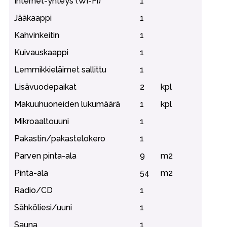
Internet-yhteys (Wi-Fi)
1
Jääkaappi
1
Kahvinkeitin
1
Kuivauskaappi
1
Lemmikkieläimet sallittu
1
Lisävuodepaikat
2
kpl
Makuuhuoneiden lukumäärä
1
kpl
Mikroaaltouuni
1
Pakastin/pakastelokero
1
Parven pinta-ala
9
m2
Pinta-ala
54
m2
Radio/CD
1
Sähköliesi/uuni
1
Sauna
1