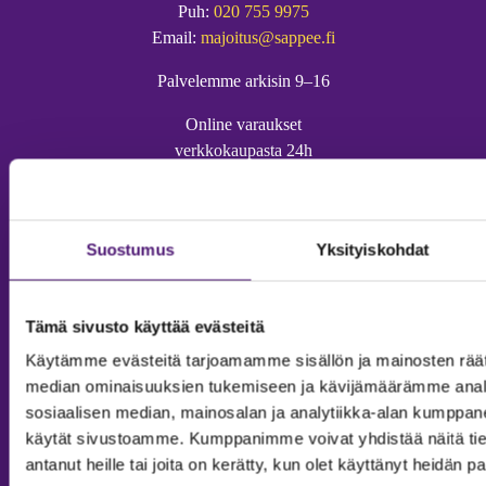
Puh:
020 755 9975
Email:
majoitus@sappee.fi
Palvelemme arkisin 9–16
Online varaukset
verkkokaupasta 24h
Suostumus
Yksityiskohdat
Vastuullisuus
Tämä sivusto käyttää evästeitä
Ympäristöohjelma
Käytämme evästeitä tarjoamamme sisällön ja mainosten räät
Avoimet työpaikat
median ominaisuuksien tukemiseen ja kävijämäärämme anal
Anna palautetta
sosiaalisen median, mainosalan ja analytiikka-alan kumppanei
Tietosuojaseloste
käytät sivustoamme. Kumppanimme voivat yhdistää näitä tietoja
antanut heille tai joita on kerätty, kun olet käyttänyt heidän p
Evästeasetukset