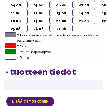
04.08
05.08
06.08
07.08
08
11.08
12.08
13.08
14.08
15
18.08
19.08
20.08
21.08
22
25.08
26.08
27.08
= Ei varattavissa webshopissa, tarvittaessa ota yhteyttä
puhelinmyyntiin
= Varattu
= Valittu saapumispvm
= Vapaa
- tuotteen tiedot