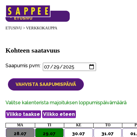
Päävalikko
VERKKOKAUPAN
ETUSIVU
ETUSIVU
>
VERKKOKAUPPA
Kohteen saatavuus
Saapumis pvm:
Valitse kalenterista majoituksen loppumispäivämäärä
MA
TI
KE
TO
P
28.07
29.07
30.07
31.07
01