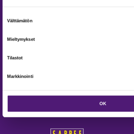
Aukioloajat ja yhteystiedot
Yritys- ja ryhmämyynti
Suostumuksen
Välttämätön
valinta
Tilaa uutiskirje
Mieltymykset
SEURAA MEITÄ:
Tilastot
Markkinointi
OK