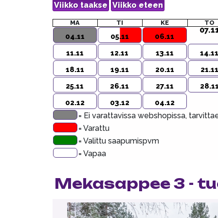
MA
TI
KE
TO
07.1
04.11
05.11
06.11
11.11
12.11
13.11
14.1
18.11
19.11
20.11
21.1
25.11
26.11
27.11
28.1
02.12
03.12
04.12
= Ei varattavissa webshopissa, tarvitt
= Varattu
= Valittu saapumispvm
= Vapaa
Mekasappee 3 - tu