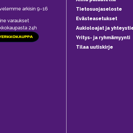
velemme arkisin 9–16
Tietosuojaseloste
Evästeasetukset
ine varaukset
kkokaupasta 24h
Aukioloajat ja yhteysti
Yritys- ja ryhmämyynti
Tilaa uutiskirje