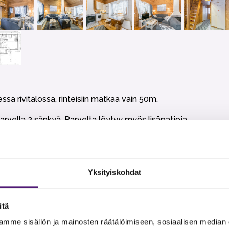
sa rivitalossa, rinteisiin matkaa vain 50m.
rvella 2 sänkyä. Parvelta löytyy myös lisäpatjoja.
llä 2016.
Yksityiskohdat
dottomasti kielletty.
itä
t, wc tai talouspaperit eikä loppusiivous. Nämä voi halutessaa
mme sisällön ja mainosten räätälöimiseen, sosiaalisen median