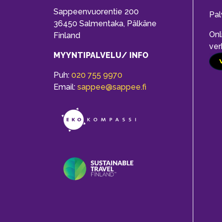
Sappeenvuorentie 200
Pal
36450 Salmentaka, Pälkäne
Onl
Finland
ver
MYYNTIPALVELU/ INFO
Puh:
020 755 9970
Email:
sappee@sappee.fi