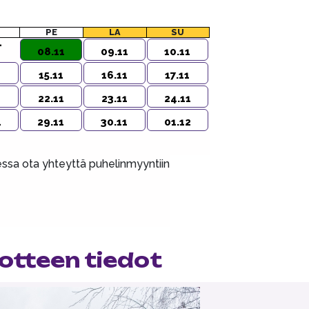
PE
LA
SU
1
08.11
09.11
10.11
1
15.11
16.11
17.11
1
22.11
23.11
24.11
1
29.11
30.11
01.12
aessa ota yhteyttä puhelinmyyntiin
otteen tiedot