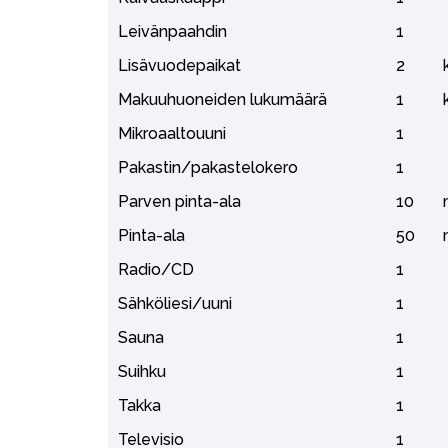
Leivänpaahdin
1
Lisävuodepaikat
2
Makuuhuoneiden lukumäärä
1
Mikroaaltouuni
1
Pakastin/pakastelokero
1
Parven pinta-ala
10
Pinta-ala
50
Radio/CD
1
Sähköliesi/uuni
1
Sauna
1
Suihku
1
Takka
1
Televisio
1