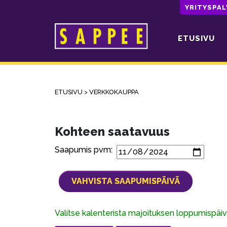
YRITYSPA
ETUSIVU
Päävalikko
ETUSIVU
>
VERKKOKAUPPA
Kohteen saatavuus
Saapumis pvm:
Valitse kalenterista majoituksen loppumispä