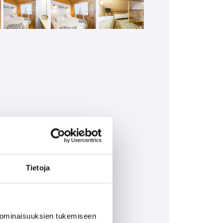
Tietoja
n ostaa lisäpalveluna.
 ominaisuuksien tukemiseen