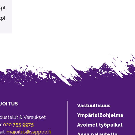
kpl
kpl
JOITUS
Vastuullisuus
Ympäristöohjelma
dustelut & Varaukset
h:
020 755 9975
Avoimet työpaikat
il:
majoitus@sappee.fi
Anna palautetta