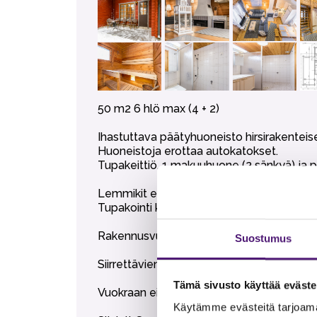
50 m2 6 hlö max (4 + 2)
Ihastuttava päätyhuoneisto hirsirakenteises
Huoneistoja erottaa autokatokset.
Tupakeittiö, 1 makuuhuone (2 sänkyä) ja pa
Lemmikit ei sallittuja.
Tupakointi kielletty sisätiloissa.
Rakennusvuosi 1990, sisutus uusittu syksy
Suostumus
Siirrettävien paljujen tuonti alueelle on eh
Tämä sivusto käyttää eväste
Vuokraan ei sisälly liinavaatteet, pyyhkee
Käytämme evästeitä tarjoama