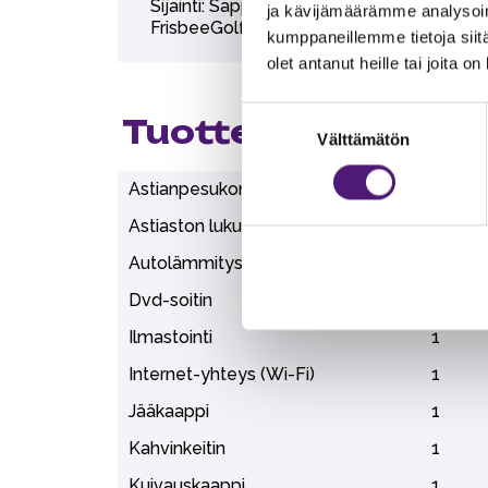
Sijainti: Sappeen huipulla, rinteiden ja 
ja kävijämäärämme analysoim
FrisbeeGolf 300 m. Karustantien uimapaik
kumppaneillemme tietoja siitä
olet antanut heille tai joita o
Suostumuksen
Tuotteen lisätiedo
Välttämätön
valinta
Astianpesukone
1
Astiaston lukumäärä
6
Autolämmityspaikka
1
Dvd-soitin
1
Ilmastointi
1
Internet-yhteys (Wi-Fi)
1
Jääkaappi
1
Kahvinkeitin
1
Kuivauskaappi
1