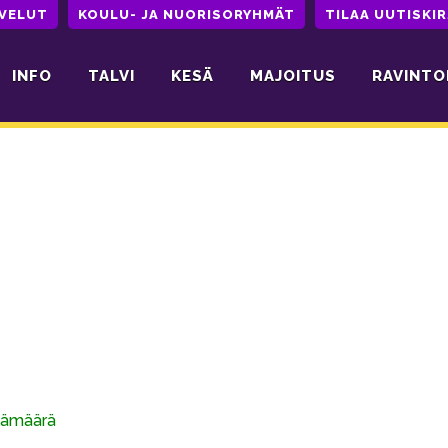
LVELUT
KOULU- JA NUORISORYHMÄT
TILAA UUTISKIR
INFO
TALVI
KESÄ
MAJOITUS
RAVINTO
ivämäärä