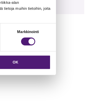
nrinteeseen 50 m,
tiikka-alan
ta rantaa.
ietoja muihin tietoihin, joita
Markkinointi
OK