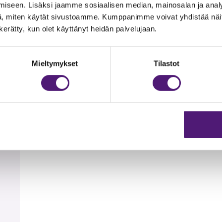
palveluiden vieressä, Tapahtumakeskus Huippuun 200 m. Laste
iseen. Lisäksi jaamme sosiaalisen median, mainosalan ja analy
kaan matkaa noin 3 km, tämä ranta on matalaa, hiekkapohjais
, miten käytät sivustoamme. Kumppanimme voivat yhdistää näitä t
n kerätty, kun olet käyttänyt heidän palvelujaan.
t
Mieltymykset
Tilastot