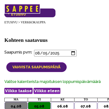
Päävalikko
VERKKOKAUPAN
ETUSIVU
ETUSIVU
>
VERKKOKAUPPA
Kohteen saatavuus
Saapumis pvm:
Valitse kalenterista majoituksen loppumispäivämäärä
MA
TI
KE
TO
04.08
05.08
06.08
07.08
08