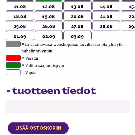
11.08
12.08
13.08
14.08
15
18.08
19.08
20.08
21.08
22
25.08
26.08
27.08
28.08
29
01.09
02.09
03.09
= Ei varattavissa webshopissa, tarvittaessa ota yhteyttä
puhelinmyyntiin
= Varattu
= Valittu saapumispvm
= Vapaa
- tuotteen tiedot