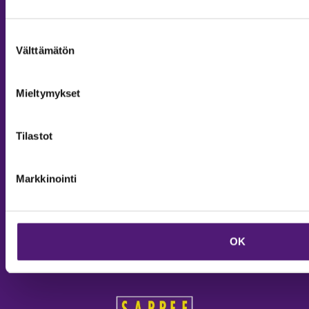
Aukioloajat ja yhteystiedot
Yritys- ja ryhmämyynti
Suostumuksen
Välttämätön
valinta
Tilaa uutiskirje
Mieltymykset
SEURAA MEITÄ:
Tilastot
Markkinointi
OK