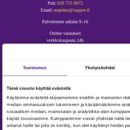
Puh:
020 755 9975
Email:
majoitus@sappee.fi
Palvelemme arkisin 9–16
Online varaukset
verkkokaupasta 24h
Suostumus
Yksityiskohdat
Vastuullisuus
Ympäristöohjelma
Tämä sivusto käyttää evästeitä
Avoimet työpaikat
Käytämme evästeitä tarjoamamme sisällön ja mainosten räät
median ominaisuuksien tukemiseen ja kävijämäärämme anal
Anna palautetta
sosiaalisen median, mainosalan ja analytiikka-alan kumppanei
Tietosuojaseloste
käytät sivustoamme. Kumppanimme voivat yhdistää näitä tietoja
Evästeasetukset
antanut heille tai joita on kerätty, kun olet käyttänyt heidän p