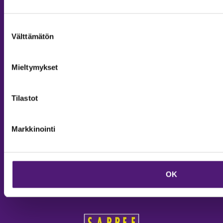
Aukioloajat ja yhteystiedot
Yritys- ja ryhmämyynti
Suostumuksen
Välttämätön
valinta
Tilaa uutiskirje
Mieltymykset
SEURAA MEITÄ:
Tilastot
Markkinointi
OK