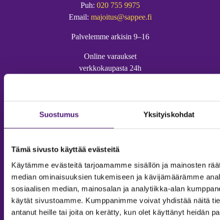
Puh:
020 755 9975
Email:
majoitus@sappee.fi
Palvelemme arkisin 9–16
Online varaukset
verkkokaupasta 24h
Suostumus
Yksityiskohdat
Vastuullisuus
Ympäristöohjelma
Tämä sivusto käyttää evästeitä
Avoimet työpaikat
Käytämme evästeitä tarjoamamme sisällön ja mainosten räät
median ominaisuuksien tukemiseen ja kävijämäärämme anal
Anna palautetta
sosiaalisen median, mainosalan ja analytiikka-alan kumppanei
Tietosuojaseloste
käytät sivustoamme. Kumppanimme voivat yhdistää näitä tietoja
Evästeasetukset
antanut heille tai joita on kerätty, kun olet käyttänyt heidän p