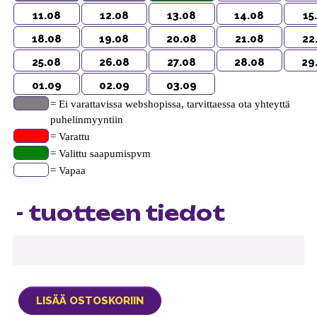
11.08
12.08
13.08
14.08
15
18.08
19.08
20.08
21.08
22
25.08
26.08
27.08
28.08
29
01.09
02.09
03.09
= Ei varattavissa webshopissa, tarvittaessa ota yhteyttä
puhelinmyyntiin
= Varattu
= Valittu saapumispvm
= Vapaa
- tuotteen tiedot