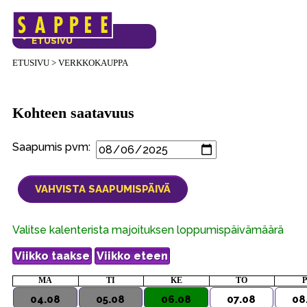
Päävalikko
VERKKOKAUPAN
ETUSIVU
ETUSIVU
>
VERKKOKAUPPA
Kohteen saatavuus
Saapumis pvm:
Valitse kalenterista majoituksen loppumispäivämäärä
MA
TI
KE
TO
04.08
05.08
06.08
07.08
08