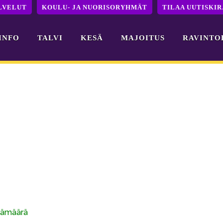
LVELUT
KOULU- JA NUORISORYHMÄT
TILAA UUTISKIR
INFO
TALVI
KESÄ
MAJOITUS
RAVINTO
ivämäärä