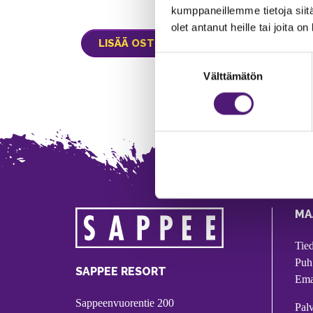
kumppaneillemme tietoja siitä
olet antanut heille tai joita o
Suostumuksen
Välttämätön
valinta
MA
Tie
Puh
SAPPEE RESORT
Ema
Sappeenvuorentie 200
Pal