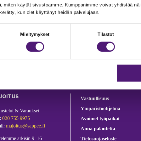
, miten käytät sivustoamme. Kumppanimme voivat yhdistää näitä t
n kerätty, kun olet käyttänyt heidän palvelujaan.
Mieltymykset
Tilastot
JOITUS
Vastuullisuus
Ympäristöohjelma
dustelut & Varaukset
:
020 755 9975
Avoimet työpaikat
il:
majoitus@sappee.fi
Anna palautetta
velemme arkisin 9–16
Tietosuojaseloste