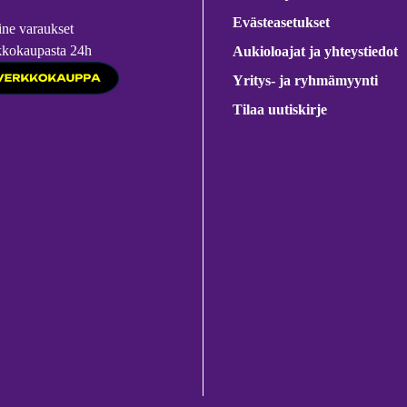
Evästeasetukset
ine varaukset
kkokaupasta 24h
Aukioloajat ja yhteystiedot
Yritys- ja ryhmämyynti
Tilaa uutiskirje