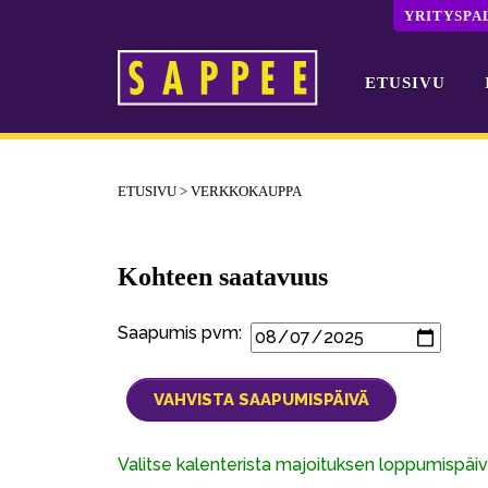
YRITYSPA
ETUSIVU
Päävalikko
ETUSIVU
>
VERKKOKAUPPA
Kohteen saatavuus
Saapumis pvm:
Valitse kalenterista majoituksen loppumispä