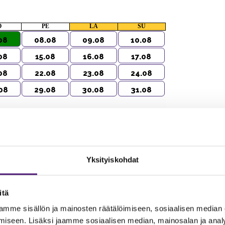
O
PE
LA
SU
08
08.08
09.08
10.08
08
15.08
16.08
17.08
08
22.08
23.08
24.08
08
29.08
30.08
31.08
a yhteyttä puhelinmyyntiin
Yksityiskohdat
itä
mme sisällön ja mainosten räätälöimiseen, sosiaalisen median
iseen. Lisäksi jaamme sosiaalisen median, mainosalan ja analy