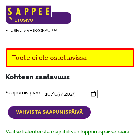
Päävalikko
VERKKOKAUPAN
ETUSIVU
ETUSIVU
>
VERKKOKAUPPA
Tuote ei ole ostettavissa.
Kohteen saatavuus
Saapumis pvm:
Valitse kalenterista majoituksen loppumispäivämäärä