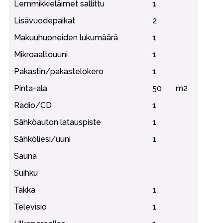
Lemmikkieläimet sallittu
1
Lisävuodepaikat
2
Makuuhuoneiden lukumäärä
1
Mikroaaltouuni
1
Pakastin/pakastelokero
1
Pinta-ala
50
m2
Radio/CD
1
Sähköauton latauspiste
1
Sähköliesi/uuni
1
Sauna
Suihku
Takka
1
Televisio
1