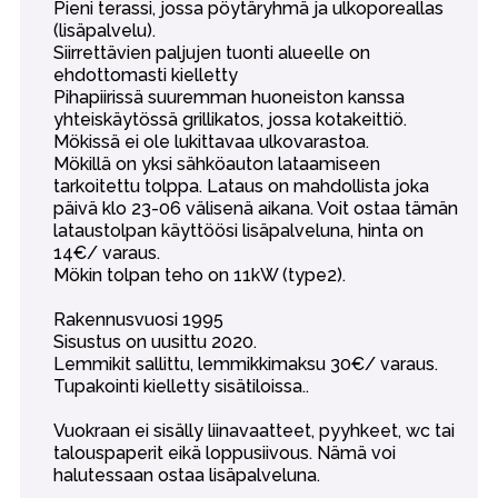
Pieni terassi, jossa pöytäryhmä ja ulkoporeallas
(lisäpalvelu).
Siirrettävien paljujen tuonti alueelle on
ehdottomasti kielletty
Pihapiirissä suuremman huoneiston kanssa
yhteiskäytössä grillikatos, jossa kotakeittiö.
Mökissä ei ole lukittavaa ulkovarastoa.
Mökillä on yksi sähköauton lataamiseen
tarkoitettu tolppa. Lataus on mahdollista joka
päivä klo 23-06 välisenä aikana. Voit ostaa tämän
lataustolpan käyttöösi lisäpalveluna, hinta on
14€/ varaus.
Mökin tolpan teho on 11kW (type2).
Rakennusvuosi 1995
Sisustus on uusittu 2020.
Lemmikit sallittu, lemmikkimaksu 30€/ varaus.
Tupakointi kielletty sisätiloissa..
Vuokraan ei sisälly liinavaatteet, pyyhkeet, wc tai
talouspaperit eikä loppusiivous. Nämä voi
halutessaan ostaa lisäpalveluna.