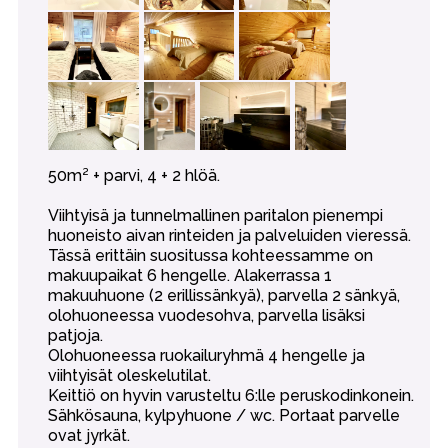
50m² + parvi, 4 + 2 hlöä.
Viihtyisä ja tunnelmallinen paritalon pienempi
huoneisto aivan rinteiden ja palveluiden vieressä.
Tässä erittäin suositussa kohteessamme on
makuupaikat 6 hengelle. Alakerrassa 1
makuuhuone (2 erillissänkyä), parvella 2 sänkyä,
olohuoneessa vuodesohva, parvella lisäksi
patjoja.
Olohuoneessa ruokailuryhmä 4 hengelle ja
viihtyisät oleskelutilat.
Keittiö on hyvin varusteltu 6:lle peruskodinkonein.
Sähkösauna, kylpyhuone / wc. Portaat parvelle
ovat jyrkät.