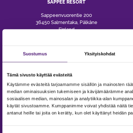
SAPPEE RESORT
Sappeenvuorentie 200
36450 Salmentaka, Pälkäne
Finland
MYYNTIPALVELU/ INFO
Puh:
020 755 9970
Suostumus
Yksityiskohdat
Email:
sappee@sappee.fi
Tämä sivusto käyttää evästeitä
Käytämme evästeitä tarjoamamme sisällön ja mainosten räät
median ominaisuuksien tukemiseen ja kävijämäärämme anal
sosiaalisen median, mainosalan ja analytiikka-alan kumppanei
käytät sivustoamme. Kumppanimme voivat yhdistää näitä tietoja
antanut heille tai joita on kerätty, kun olet käyttänyt heidän p