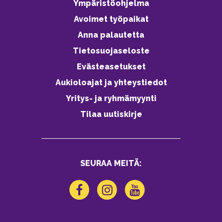
Ympäristöohjelma
Avoimet työpaikat
Anna palautetta
Tietosuojaseloste
Evästeasetukset
Aukioloajat ja yhteystiedot
Yritys- ja ryhmämyynti
Tilaa uutiskirje
SEURAA MEITÄ: