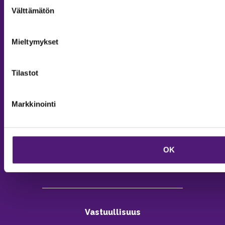
Suostumuksen
Välttämätön
valinta
Mieltymykset
MAJOITUS
Tiedustelut & Varaukset
Tilastot
Puh:
020 755 9975
Email:
majoitus@sappee.fi
Markkinointi
Palvelemme arkisin 9–16
Online varaukset
verkkokaupasta 24h
OK
Vastuullisuus