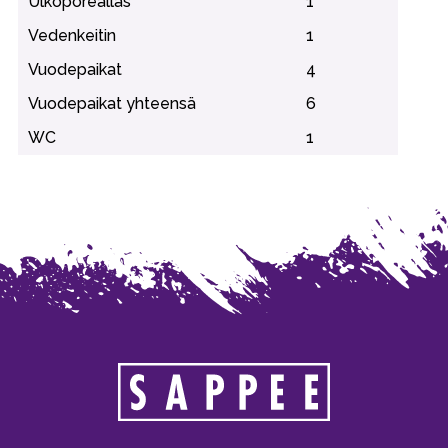
Ulkoporeallas
1
Vedenkeitin
1
Vuodepaikat
4
Vuodepaikat yhteensä
6
WC
1