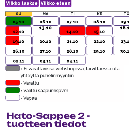
SU
MA
TI
KE
T
05.10
06.10
07.10
08.10
09.
13.10
16.
12.10
14.10
15.10
19.10
20.10
21.10
22.10
23.
26.10
27.10
28.10
29.10
30.
02.11
03.11
04.11
= Ei varattavissa webshopissa, tarvittaessa ota
yhteyttä puhelinmyyntiin
= Varattu
= Valittu saapumispvm
= Vapaa
Hato-Sappee 2 -
tuotteen tiedot