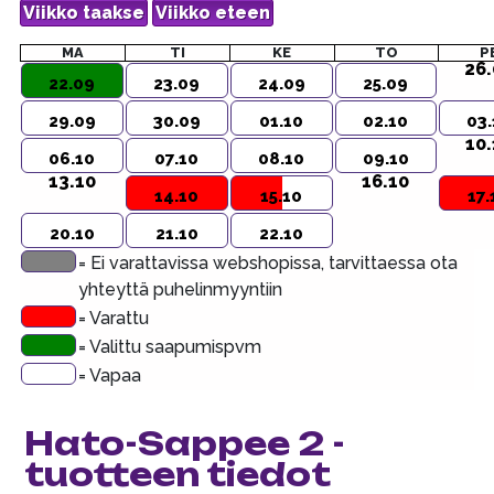
MA
TI
KE
TO
P
26.
22.09
23.09
24.09
25.09
29.09
30.09
01.10
02.10
03.
10.
06.10
07.10
08.10
09.10
13.10
16.10
14.10
15.10
17.
20.10
21.10
22.10
= Ei varattavissa webshopissa, tarvittaessa ota
yhteyttä puhelinmyyntiin
= Varattu
= Valittu saapumispvm
= Vapaa
Hato-Sappee 2 -
tuotteen tiedot