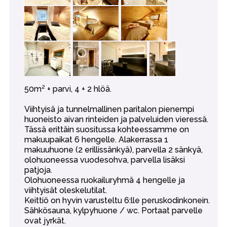
50m² + parvi, 4 + 2 hlöä.
Viihtyisä ja tunnelmallinen paritalon pienempi
huoneisto aivan rinteiden ja palveluiden vieressä.
Tässä erittäin suositussa kohteessamme on
makuupaikat 6 hengelle. Alakerrassa 1
makuuhuone (2 erillissänkyä), parvella 2 sänkyä,
olohuoneessa vuodesohva, parvella lisäksi
patjoja.
Olohuoneessa ruokailuryhmä 4 hengelle ja
viihtyisät oleskelutilat.
Keittiö on hyvin varusteltu 6:lle peruskodinkonein.
Sähkösauna, kylpyhuone / wc. Portaat parvelle
ovat jyrkät.