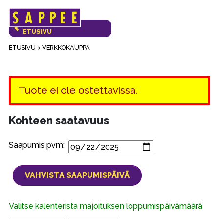
Päävalikko
VERKKOKAUPAN
ETUSIVU
ETUSIVU
>
VERKKOKAUPPA
Tuote ei ole ostettavissa.
Kohteen saatavuus
Saapumis pvm:
Valitse kalenterista majoituksen loppumispäivämäärä