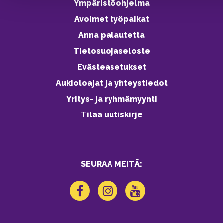
Ympäristöohjelma
Avoimet työpaikat
Anna palautetta
Tietosuojaseloste
Evästeasetukset
Aukioloajat ja yhteystiedot
Yritys- ja ryhmämyynti
Tilaa uutiskirje
SEURAA MEITÄ: