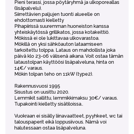
Pieni terassi, jossa pöytäryhmä ja ulkoporeallas
(lisäpalvelu).
Siirrettävien paljujen tuonti alueelle on
ehdottomasti kielletty
Pihapiirissä suuremman huoneiston kanssa
yhteiskäytössä grillikatos, jossa kotakeittiö.
Mökissä ei ole lukittavaa ulkovarastoa.
Mökillä on yksi sähköauton lataamiseen
tarkoitettu tolppa. Lataus on mahdollista joka
päivä klo 23-06 välisenä aikana. Voit ostaa tämän
lataustolpan käyttöösi lisäpalveluna, hinta on
14€/ varaus.
Mökin tolpan teho on 11kW (type2).
Rakennusvuosi 1995
Sisustus on uusittu 2020.
Lemmikit sallittu, lemmikkimaksu 30€/ varaus.
Tupakointi kielletty sisätiloissa..
Vuokraan ei sisälly liinavaatteet, pyyhkeet, wc tai
talouspaperit eikä loppusiivous. Nämä voi
halutessaan ostaa lisäpalveluna.