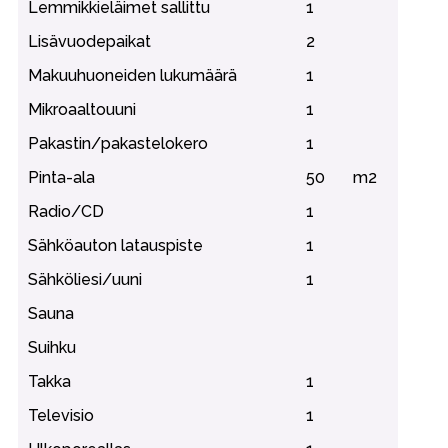
Lemmikkieläimet sallittu
1
Lisävuodepaikat
2
Makuuhuoneiden lukumäärä
1
Mikroaaltouuni
1
Pakastin/pakastelokero
1
Pinta-ala
50
m2
Radio/CD
1
Sähköauton latauspiste
1
Sähköliesi/uuni
1
Sauna
Suihku
Takka
1
Televisio
1