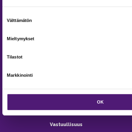
Suostumuksen
Välttämätön
valinta
MAJOITUS
Mieltymykset
Tiedustelut & Varaukset
Puh:
020 755 9975
Email:
majoitus@sappee.fi
Tilastot
Palvelemme arkisin 9–16
Markkinointi
Online varaukset
verkkokaupasta 24h
OK
Vastuullisuus