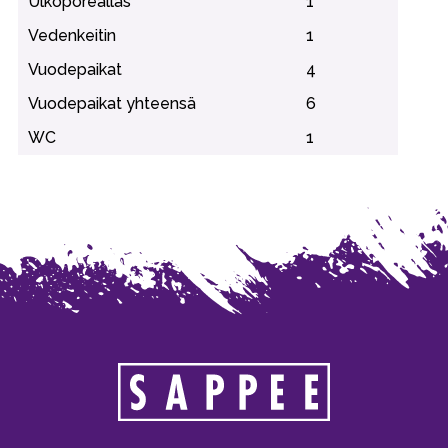
Ulkoporeallas
1
Vedenkeitin
1
Vuodepaikat
4
Vuodepaikat yhteensä
6
WC
1