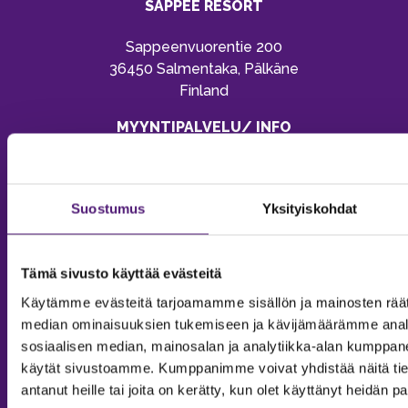
SAPPEE RESORT
Sappeenvuorentie 200
36450 Salmentaka, Pälkäne
Finland
MYYNTIPALVELU/ INFO
Puh:
020 755 9970
Email:
sappee@sappee.fi
Suostumus
Yksityiskohdat
Tämä sivusto käyttää evästeitä
Käytämme evästeitä tarjoamamme sisällön ja mainosten räät
median ominaisuuksien tukemiseen ja kävijämäärämme anal
sosiaalisen median, mainosalan ja analytiikka-alan kumppanei
käytät sivustoamme. Kumppanimme voivat yhdistää näitä tietoja
antanut heille tai joita on kerätty, kun olet käyttänyt heidän p