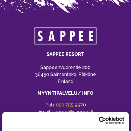
SAPPEE RESORT
Sappeenvuorentie 200
36450 Salmentaka, Pälkäne
Finland
MYYNTIPALVELU/ INFO
Puh:
020 755 9970
Email:
sappee@sappee.fi