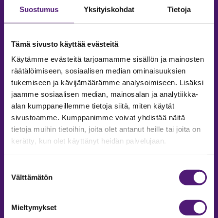
Suostumus
Yksityiskohdat
Tietoja
Tämä sivusto käyttää evästeitä
Käytämme evästeitä tarjoamamme sisällön ja mainosten
räätälöimiseen, sosiaalisen median ominaisuuksien
tukemiseen ja kävijämäärämme analysoimiseen. Lisäksi
jaamme sosiaalisen median, mainosalan ja analytiikka-
alan kumppaneillemme tietoja siitä, miten käytät
sivustoamme. Kumppanimme voivat yhdistää näitä
tietoja muihin tietoihin, joita olet antanut heille tai joita on
MAJOITUS
kerätty, kun olet käyttänyt heidän palvelujaan.
Tiedustelut & Varaukset
Puh:
020 755 9975
Suostumuksen
Email:
majoitus@sappee.fi
Välttämätön
valinta
Palvelemme arkisin 9–16
Mieltymykset
Online varaukset