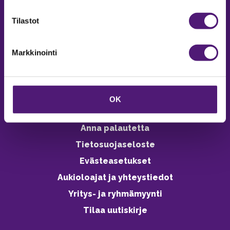
verkkokaupasta 24h
Tilastot
Markkinointi
Vastuullisuus
Ympäristöohjelma
OK
Avoimet työpaikat
Anna palautetta
Tietosuojaseloste
Evästeasetukset
Aukioloajat ja yhteystiedot
Yritys- ja ryhmämyynti
Tilaa uutiskirje