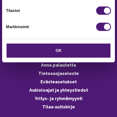
verkkokaupasta 24h
Tilastot
Markkinointi
Vastuullisuus
Ympäristöohjelma
OK
Avoimet työpaikat
Anna palautetta
Tietosuojaseloste
Evästeasetukset
Aukioloajat ja yhteystiedot
Yritys- ja ryhmämyynti
Tilaa uutiskirje