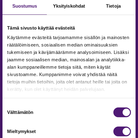
Suostumus
Yksityiskohdat
Tietoja
Tämä sivusto käyttää evästeitä
Käytämme evästeitä tarjoamamme sisällön ja mainosten
räätälöimiseen, sosiaalisen median ominaisuuksien
tukemiseen ja kävijämäärämme analysoimiseen. Lisäksi
jaamme sosiaalisen median, mainosalan ja analytiikka-
alan kumppaneillemme tietoja siitä, miten käytät
sivustoamme. Kumppanimme voivat yhdistää näitä
tietoja muihin tietoihin, joita olet antanut heille tai joita on
MAJOITUS
kerätty, kun olet käyttänyt heidän palvelujaan.
Tiedustelut & Varaukset
Puh:
020 755 9975
Suostumuksen
Email:
majoitus@sappee.fi
Välttämätön
valinta
Palvelemme arkisin 9–16
Mieltymykset
Online varaukset