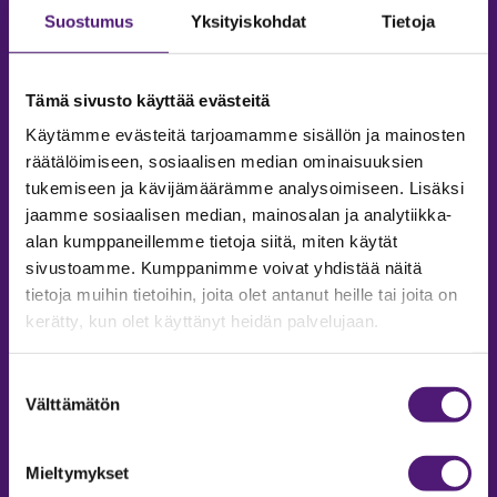
Suostumus
Yksityiskohdat
Tietoja
Tämä sivusto käyttää evästeitä
Käytämme evästeitä tarjoamamme sisällön ja mainosten
räätälöimiseen, sosiaalisen median ominaisuuksien
tukemiseen ja kävijämäärämme analysoimiseen. Lisäksi
jaamme sosiaalisen median, mainosalan ja analytiikka-
alan kumppaneillemme tietoja siitä, miten käytät
sivustoamme. Kumppanimme voivat yhdistää näitä
tietoja muihin tietoihin, joita olet antanut heille tai joita on
MAJOITUS
kerätty, kun olet käyttänyt heidän palvelujaan.
Tiedustelut & Varaukset
Puh:
020 755 9975
Suostumuksen
Email:
majoitus@sappee.fi
Välttämätön
valinta
Palvelemme arkisin 9–16
Mieltymykset
Online varaukset