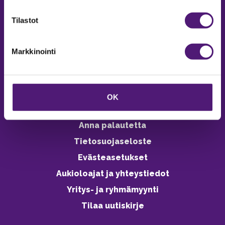
verkkokaupasta 24h
Tilastot
Markkinointi
Vastuullisuus
Ympäristöohjelma
OK
Avoimet työpaikat
Anna palautetta
Tietosuojaseloste
Evästeasetukset
Aukioloajat ja yhteystiedot
Yritys- ja ryhmämyynti
Tilaa uutiskirje