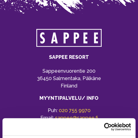
SAPPEE RESORT
Sappeenvuorentie 200
36450 Salmentaka, Pälkäne
Finland
MYYNTIPALVELU/ INFO
Puh:
020 755 9970
Email:
sappee@sappee.fi