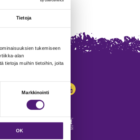
Tietoja
 ominaisuuksien tukemiseen
tiikka-alan
ietoja muihin tietoihin, joita
SEURAA MEITÄ:
Markkinointi
OK
edot