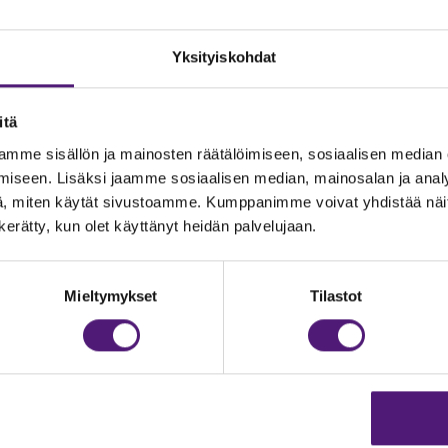
Yksityiskohdat
itä
mme sisällön ja mainosten räätälöimiseen, sosiaalisen median
iseen. Lisäksi jaamme sosiaalisen median, mainosalan ja analy
, miten käytät sivustoamme. Kumppanimme voivat yhdistää näitä t
n kerätty, kun olet käyttänyt heidän palvelujaan.
JOITUS
Vastuullisuus
Ympäristöohjelma
dustelut & Varaukset
Mieltymykset
Tilastot
h:
020 755 9975
Avoimet työpaikat
il:
majoitus@sappee.fi
Anna palautetta
velemme arkisin 9–16
Tietosuojaseloste
Evästeasetukset
ine varaukset
kkokaupasta 24h
Aukioloajat ja yhteysti