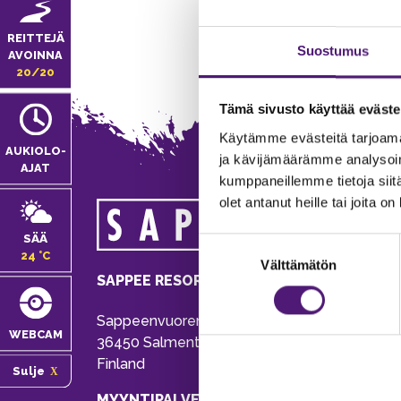
REITTEJÄ
Suostumus
AVOINNA
20/20
Tämä sivusto käyttää eväste
Käytämme evästeitä tarjoama
AUKIOLO­
ja kävijämäärämme analysoim
AJAT
kumppaneillemme tietoja siitä
olet antanut heille tai joita o
MA
SÄÄ
Suostumuksen
Tie
24 °C
Välttämätön
valinta
Pu
SAPPEE RESORT
Ema
Sappeenvuorentie 200
Pal
WEBCAM
36450 Salmentaka, Pälkäne
Onl
Finland
Sulje
ver
MYYNTIPALVELU/ INFO