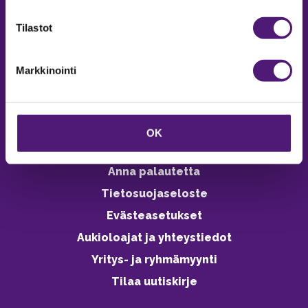
verkkokaupasta 24h
Tilastot
Markkinointi
Vastuullisuus
Ympäristöohjelma
OK
Avoimet työpaikat
Anna palautetta
Tietosuojaseloste
Evästeasetukset
Aukioloajat ja yhteystiedot
Yritys- ja ryhmämyynti
Tilaa uutiskirje