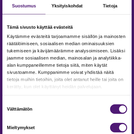
Suostumus
Yksityiskohdat
Tietoja
Tämä sivusto käyttää evästeitä
Käytämme evästeitä tarjoamamme sisällön ja mainosten
räätälöimiseen, sosiaalisen median ominaisuuksien
tukemiseen ja kävijämäärämme analysoimiseen. Lisäksi
jaamme sosiaalisen median, mainosalan ja analytiikka-
alan kumppaneillemme tietoja siitä, miten käytät
sivustoamme. Kumppanimme voivat yhdistää näitä
tietoja muihin tietoihin, joita olet antanut heille tai joita on
MAJOITUS
kerätty, kun olet käyttänyt heidän palvelujaan.
Tiedustelut & Varaukset
Puh:
020 755 9975
Suostumuksen
Email:
majoitus@sappee.fi
Välttämätön
valinta
Palvelemme arkisin 9–16
Mieltymykset
Online varaukset