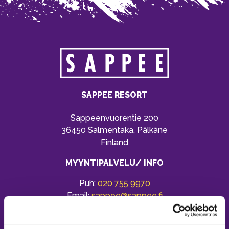
SAPPEE RESORT
Sappeenvuorentie 200
36450 Salmentaka, Pälkäne
Finland
MYYNTIPALVELU/ INFO
Puh:
020 755 9970
Email:
sappee@sappee.fi