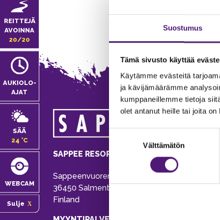
REITTEJÄ
Suostumus
AVOINNA
20/20
Tämä sivusto käyttää eväste
Käytämme evästeitä tarjoama
AUKIOLO­
ja kävijämäärämme analysoim
AJAT
kumppaneillemme tietoja siitä
olet antanut heille tai joita o
MA
SÄÄ
Suostumuksen
Tie
24 °C
Välttämätön
valinta
Pu
SAPPEE RESORT
Ema
Sappeenvuorentie 200
Pal
WEBCAM
36450 Salmentaka, Pälkäne
Onl
Finland
Sulje
ver
MYYNTIPALVELU/ INFO