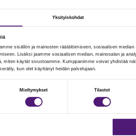
Yksityiskohdat
itä
mme sisällön ja mainosten räätälöimiseen, sosiaalisen median
iseen. Lisäksi jaamme sosiaalisen median, mainosalan ja analy
, miten käytät sivustoamme. Kumppanimme voivat yhdistää näitä t
n kerätty, kun olet käyttänyt heidän palvelujaan.
JOITUS
Vastuullisuus
Ympäristöohjelma
dustelut & Varaukset
Mieltymykset
Tilastot
h:
020 755 9975
Avoimet työpaikat
il:
majoitus@sappee.fi
Anna palautetta
velemme arkisin 9–16
Tietosuojaseloste
Evästeasetukset
ine varaukset
kkokaupasta 24h
Aukioloajat ja yhteysti