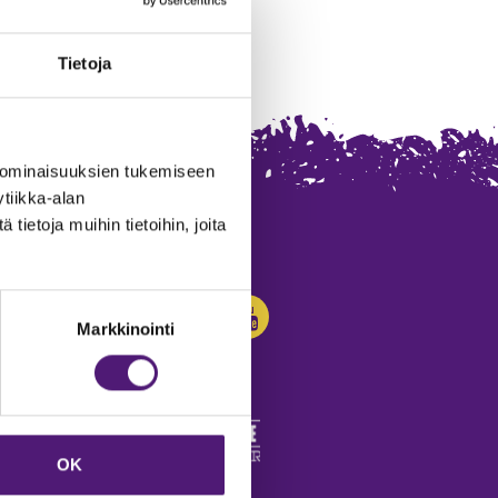
Tietoja
 ominaisuuksien tukemiseen
tiikka-alan
ietoja muihin tietoihin, joita
SEURAA MEITÄ:
Markkinointi
OK
edot