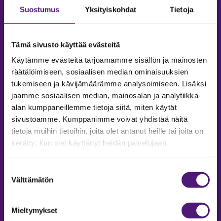
Suostumus
Yksityiskohdat
Tietoja
Tämä sivusto käyttää evästeitä
Käytämme evästeitä tarjoamamme sisällön ja mainosten
räätälöimiseen, sosiaalisen median ominaisuuksien
tukemiseen ja kävijämäärämme analysoimiseen. Lisäksi
jaamme sosiaalisen median, mainosalan ja analytiikka-
alan kumppaneillemme tietoja siitä, miten käytät
sivustoamme. Kumppanimme voivat yhdistää näitä
tietoja muihin tietoihin, joita olet antanut heille tai joita on
MAJOITUS
kerätty, kun olet käyttänyt heidän palvelujaan.
Tiedustelut & Varaukset
Puh:
020 755 9975
Suostumuksen
Email:
majoitus@sappee.fi
Välttämätön
valinta
Palvelemme arkisin 9–16
Mieltymykset
Online varaukset