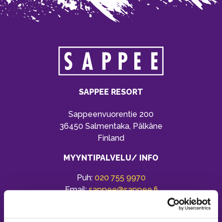
SAPPEE RESORT
Sappeenvuorentie 200
36450 Salmentaka, Pälkäne
Finland
MYYNTIPALVELU/ INFO
Puh:
020 755 9970
Email:
sappee@sappee.fi