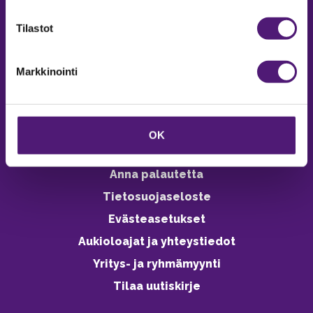
verkkokaupasta 24h
Tilastot
Markkinointi
Vastuullisuus
Ympäristöohjelma
OK
Avoimet työpaikat
Anna palautetta
Tietosuojaseloste
Evästeasetukset
Aukioloajat ja yhteystiedot
Yritys- ja ryhmämyynti
Tilaa uutiskirje