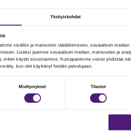
Yksityiskohdat
itä
mme sisällön ja mainosten räätälöimiseen, sosiaalisen median
iseen. Lisäksi jaamme sosiaalisen median, mainosalan ja analy
, miten käytät sivustoamme. Kumppanimme voivat yhdistää näitä t
n kerätty, kun olet käyttänyt heidän palvelujaan.
JOITUS
Vastuullisuus
Ympäristöohjelma
dustelut & Varaukset
Mieltymykset
Tilastot
h:
020 755 9975
Avoimet työpaikat
il:
majoitus@sappee.fi
Anna palautetta
velemme arkisin 9–16
Tietosuojaseloste
Evästeasetukset
ine varaukset
kkokaupasta 24h
Aukioloajat ja yhteysti