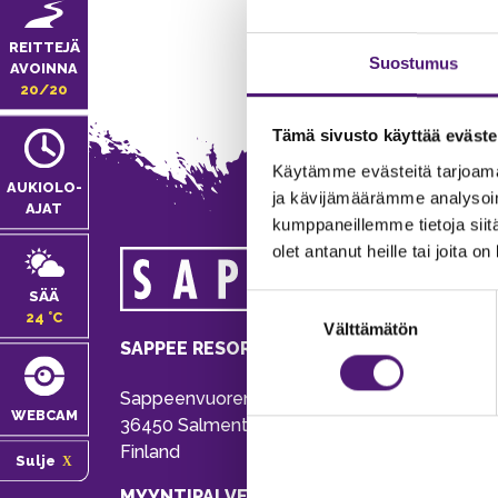
REITTEJÄ
Suostumus
AVOINNA
20/20
Tämä sivusto käyttää eväste
Käytämme evästeitä tarjoama
AUKIOLO­
ja kävijämäärämme analysoim
AJAT
kumppaneillemme tietoja siitä
olet antanut heille tai joita o
MA
SÄÄ
Suostumuksen
Tie
24 °C
Välttämätön
valinta
Pu
SAPPEE RESORT
Ema
Sappeenvuorentie 200
Pal
WEBCAM
36450 Salmentaka, Pälkäne
Onl
Finland
Sulje
ver
MYYNTIPALVELU/ INFO