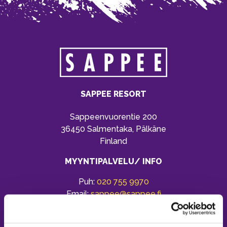
SAPPEE RESORT
Sappeenvuorentie 200
36450 Salmentaka, Pälkäne
Finland
MYYNTIPALVELU/ INFO
Puh:
020 755 9970
Email:
sappee@sappee.fi