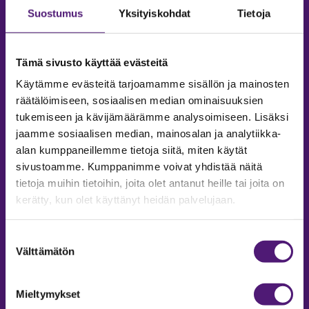
Suostumus
Yksityiskohdat
Tietoja
Tämä sivusto käyttää evästeitä
Käytämme evästeitä tarjoamamme sisällön ja mainosten
räätälöimiseen, sosiaalisen median ominaisuuksien
tukemiseen ja kävijämäärämme analysoimiseen. Lisäksi
jaamme sosiaalisen median, mainosalan ja analytiikka-
alan kumppaneillemme tietoja siitä, miten käytät
sivustoamme. Kumppanimme voivat yhdistää näitä
tietoja muihin tietoihin, joita olet antanut heille tai joita on
MAJOITUS
kerätty, kun olet käyttänyt heidän palvelujaan.
Tiedustelut & Varaukset
Puh:
020 755 9975
Suostumuksen
Email:
majoitus@sappee.fi
Välttämätön
valinta
Palvelemme arkisin 9–16
Mieltymykset
Online varaukset