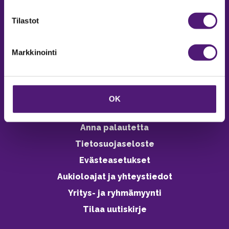
verkkokaupasta 24h
Tilastot
Markkinointi
Vastuullisuus
Ympäristöohjelma
OK
Avoimet työpaikat
Anna palautetta
Tietosuojaseloste
Evästeasetukset
Aukioloajat ja yhteystiedot
Yritys- ja ryhmämyynti
Tilaa uutiskirje