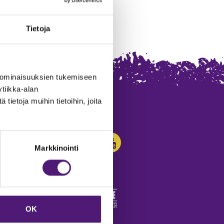
Tietoja
 ominaisuuksien tukemiseen
tiikka-alan
ietoja muihin tietoihin, joita
SEURAA MEITÄ:
Markkinointi
OK
edot