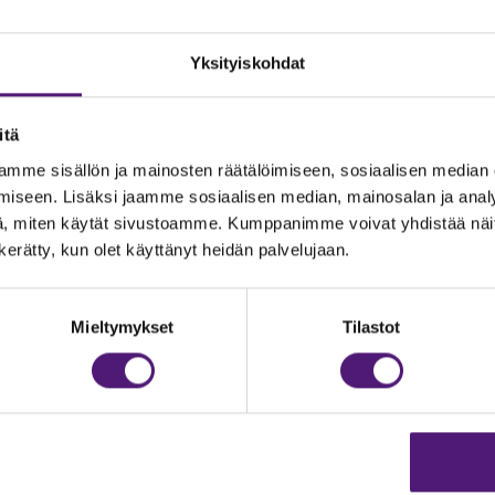
Yksityiskohdat
itä
mme sisällön ja mainosten räätälöimiseen, sosiaalisen median
iseen. Lisäksi jaamme sosiaalisen median, mainosalan ja analy
, miten käytät sivustoamme. Kumppanimme voivat yhdistää näitä t
n kerätty, kun olet käyttänyt heidän palvelujaan.
JOITUS
Vastuullisuus
Ympäristöohjelma
dustelut & Varaukset
Mieltymykset
Tilastot
h:
020 755 9975
Avoimet työpaikat
il:
majoitus@sappee.fi
Anna palautetta
velemme arkisin 9–16
Tietosuojaseloste
Evästeasetukset
ine varaukset
kkokaupasta 24h
Aukioloajat ja yhteysti