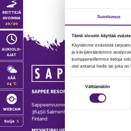
REITTEJÄ
Suostumus
AVOINNA
20/20
Tämä sivusto käyttää eväste
Käytämme evästeitä tarjoama
AUKIOLO­
ja kävijämäärämme analysoim
AJAT
kumppaneillemme tietoja siitä
olet antanut heille tai joita o
MA
SÄÄ
Suostumuksen
Tie
24 °C
Välttämätön
valinta
Pu
SAPPEE RESORT
Ema
Sappeenvuorentie 200
Pal
WEBCAM
36450 Salmentaka, Pälkäne
Onl
Finland
Sulje
ver
MYYNTIPALVELU/ INFO