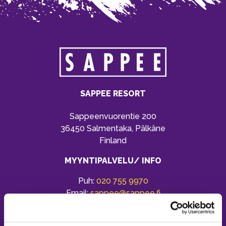
SAPPEE RESORT
Sappeenvuorentie 200
36450 Salmentaka, Pälkäne
Finland
MYYNTIPALVELU/ INFO
Puh:
020 755 9970
Email:
sappee@sappee.fi