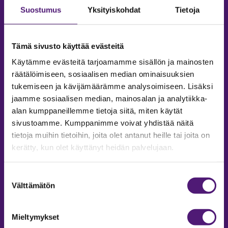
Suostumus
Yksityiskohdat
Tietoja
Tämä sivusto käyttää evästeitä
Käytämme evästeitä tarjoamamme sisällön ja mainosten
räätälöimiseen, sosiaalisen median ominaisuuksien
tukemiseen ja kävijämäärämme analysoimiseen. Lisäksi
jaamme sosiaalisen median, mainosalan ja analytiikka-
alan kumppaneillemme tietoja siitä, miten käytät
sivustoamme. Kumppanimme voivat yhdistää näitä
tietoja muihin tietoihin, joita olet antanut heille tai joita on
MAJOITUS
kerätty, kun olet käyttänyt heidän palvelujaan.
Tiedustelut & Varaukset
Puh:
020 755 9975
Suostumuksen
Email:
majoitus@sappee.fi
Välttämätön
valinta
Palvelemme arkisin 9–16
Mieltymykset
Online varaukset