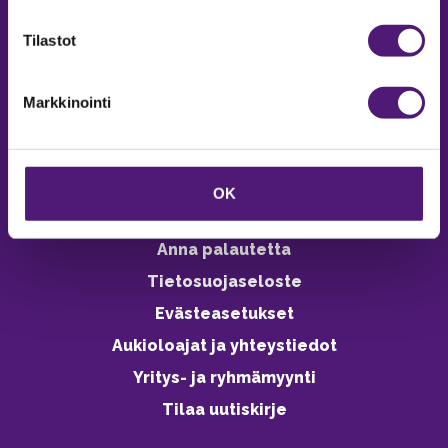
verkkokaupasta 24h
Tilastot
Markkinointi
Vastuullisuus
Ympäristöohjelma
OK
Avoimet työpaikat
Anna palautetta
Tietosuojaseloste
Evästeasetukset
Aukioloajat ja yhteystiedot
Yritys- ja ryhmämyynti
Tilaa uutiskirje