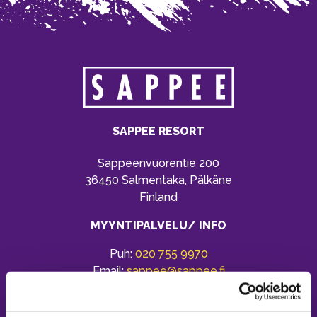
SAPPEE RESORT
Sappeenvuorentie 200
36450 Salmentaka, Pälkäne
Finland
MYYNTIPALVELU/ INFO
Puh:
020 755 9970
Email:
sappee@sappee.fi