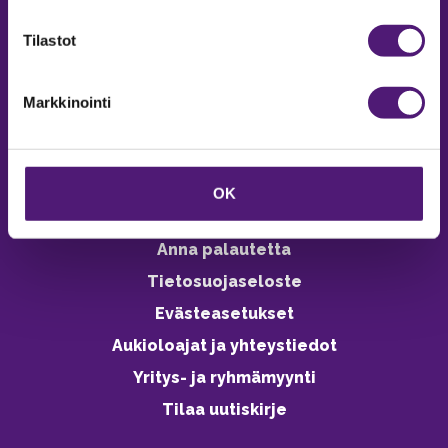
verkkokaupasta 24h
Tilastot
Markkinointi
Vastuullisuus
Ympäristöohjelma
OK
Avoimet työpaikat
Anna palautetta
Tietosuojaseloste
Evästeasetukset
Aukioloajat ja yhteystiedot
Yritys- ja ryhmämyynti
Tilaa uutiskirje