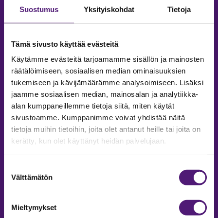
Suostumus
Yksityiskohdat
Tietoja
Tämä sivusto käyttää evästeitä
Käytämme evästeitä tarjoamamme sisällön ja mainosten
räätälöimiseen, sosiaalisen median ominaisuuksien
tukemiseen ja kävijämäärämme analysoimiseen. Lisäksi
jaamme sosiaalisen median, mainosalan ja analytiikka-
alan kumppaneillemme tietoja siitä, miten käytät
sivustoamme. Kumppanimme voivat yhdistää näitä
tietoja muihin tietoihin, joita olet antanut heille tai joita on
MAJOITUS
kerätty, kun olet käyttänyt heidän palvelujaan.
Tiedustelut & Varaukset
Puh:
020 755 9975
Suostumuksen
Email:
majoitus@sappee.fi
Välttämätön
valinta
Palvelemme arkisin 9–16
Mieltymykset
Online varaukset