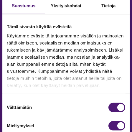
Suostumus
Yksityiskohdat
Tietoja
Tämä sivusto käyttää evästeitä
Käytämme evästeitä tarjoamamme sisällön ja mainosten
räätälöimiseen, sosiaalisen median ominaisuuksien
tukemiseen ja kävijämäärämme analysoimiseen. Lisäksi
jaamme sosiaalisen median, mainosalan ja analytiikka-
alan kumppaneillemme tietoja siitä, miten käytät
sivustoamme. Kumppanimme voivat yhdistää näitä
tietoja muihin tietoihin, joita olet antanut heille tai joita on
MAJOITUS
kerätty, kun olet käyttänyt heidän palvelujaan.
Tiedustelut & Varaukset
Puh:
020 755 9975
Suostumuksen
Email:
majoitus@sappee.fi
Välttämätön
valinta
Palvelemme arkisin 9–16
Mieltymykset
Online varaukset