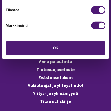
verkkokaupasta 24h
Tilastot
Markkinointi
Vastuullisuus
Ympäristöohjelma
OK
Avoimet työpaikat
Anna palautetta
Tietosuojaseloste
Evästeasetukset
Aukioloajat ja yhteystiedot
Yritys- ja ryhmämyynti
Tilaa uutiskirje