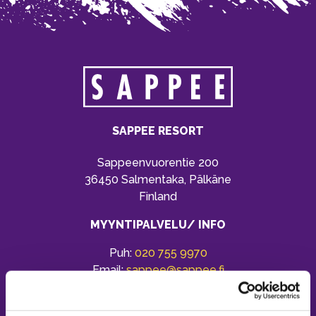
SAPPEE RESORT
Sappeenvuorentie 200
36450 Salmentaka, Pälkäne
Finland
MYYNTIPALVELU/ INFO
Puh:
020 755 9970
Email:
sappee@sappee.fi