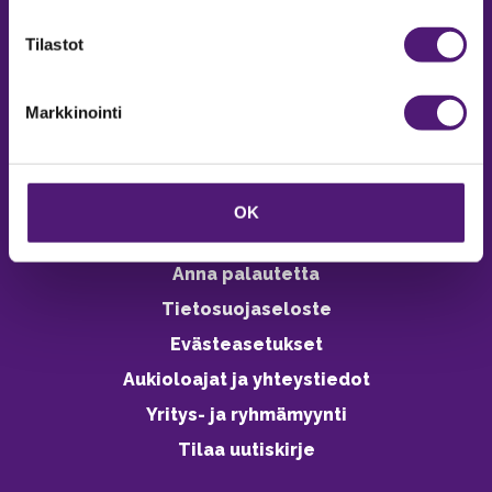
verkkokaupasta 24h
Tilastot
Markkinointi
Vastuullisuus
Ympäristöohjelma
OK
Avoimet työpaikat
Anna palautetta
Tietosuojaseloste
Evästeasetukset
Aukioloajat ja yhteystiedot
Yritys- ja ryhmämyynti
Tilaa uutiskirje