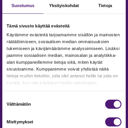
Suostumus
Yksityiskohdat
Tietoja
Tämä sivusto käyttää evästeitä
Käytämme evästeitä tarjoamamme sisällön ja mainosten
räätälöimiseen, sosiaalisen median ominaisuuksien
tukemiseen ja kävijämäärämme analysoimiseen. Lisäksi
jaamme sosiaalisen median, mainosalan ja analytiikka-
alan kumppaneillemme tietoja siitä, miten käytät
sivustoamme. Kumppanimme voivat yhdistää näitä
tietoja muihin tietoihin, joita olet antanut heille tai joita on
MAJOITUS
kerätty, kun olet käyttänyt heidän palvelujaan.
Tiedustelut & Varaukset
Puh:
020 755 9975
Suostumuksen
Email:
majoitus@sappee.fi
Välttämätön
valinta
Palvelemme arkisin 9–16
Mieltymykset
Online varaukset