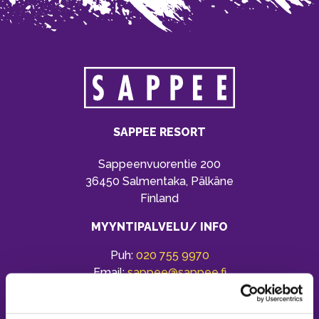
SAPPEE RESORT
Sappeenvuorentie 200
36450 Salmentaka, Pälkäne
Finland
MYYNTIPALVELU/ INFO
Puh:
020 755 9970
Email:
sappee@sappee.fi