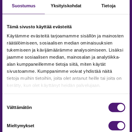
Suostumus
Yksityiskohdat
Tietoja
Tämä sivusto käyttää evästeitä
Käytämme evästeitä tarjoamamme sisällön ja mainosten
räätälöimiseen, sosiaalisen median ominaisuuksien
tukemiseen ja kävijämäärämme analysoimiseen. Lisäksi
jaamme sosiaalisen median, mainosalan ja analytiikka-
alan kumppaneillemme tietoja siitä, miten käytät
sivustoamme. Kumppanimme voivat yhdistää näitä
tietoja muihin tietoihin, joita olet antanut heille tai joita on
MAJOITUS
kerätty, kun olet käyttänyt heidän palvelujaan.
Tiedustelut & Varaukset
Puh:
020 755 9975
Suostumuksen
Email:
majoitus@sappee.fi
Välttämätön
valinta
Palvelemme arkisin 9–16
Mieltymykset
Online varaukset