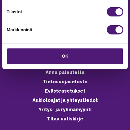
verkkokaupasta 24h
Tilastot
Markkinointi
Vastuullisuus
Ympäristöohjelma
OK
Avoimet työpaikat
Anna palautetta
Tietosuojaseloste
Evästeasetukset
Aukioloajat ja yhteystiedot
Yritys- ja ryhmämyynti
Tilaa uutiskirje