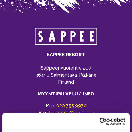
SAPPEE RESORT
Sappeenvuorentie 200
36450 Salmentaka, Pälkäne
Finland
MYYNTIPALVELU/ INFO
Puh:
020 755 9970
Email:
sappee@sappee.fi