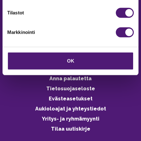
verkkokaupasta 24h
Tilastot
Markkinointi
Vastuullisuus
Ympäristöohjelma
OK
Avoimet työpaikat
Anna palautetta
Tietosuojaseloste
Evästeasetukset
Aukioloajat ja yhteystiedot
Yritys- ja ryhmämyynti
Tilaa uutiskirje