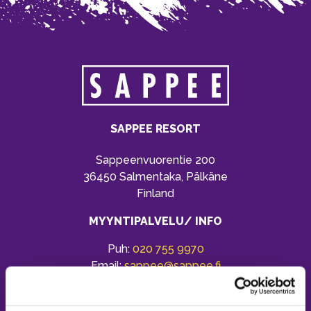
SAPPEE RESORT
Sappeenvuorentie 200
36450 Salmentaka, Pälkäne
Finland
MYYNTIPALVELU/ INFO
Puh:
020 755 9970
Email:
sappee@sappee.fi