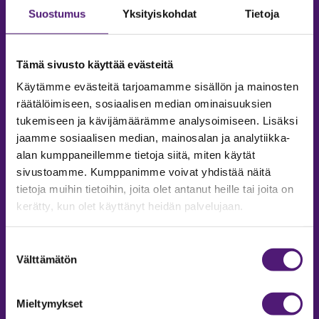
Suostumus
Yksityiskohdat
Tietoja
Tämä sivusto käyttää evästeitä
Käytämme evästeitä tarjoamamme sisällön ja mainosten
räätälöimiseen, sosiaalisen median ominaisuuksien
tukemiseen ja kävijämäärämme analysoimiseen. Lisäksi
jaamme sosiaalisen median, mainosalan ja analytiikka-
alan kumppaneillemme tietoja siitä, miten käytät
sivustoamme. Kumppanimme voivat yhdistää näitä
tietoja muihin tietoihin, joita olet antanut heille tai joita on
MAJOITUS
kerätty, kun olet käyttänyt heidän palvelujaan.
Tiedustelut & Varaukset
Puh:
020 755 9975
Suostumuksen
Email:
majoitus@sappee.fi
Välttämätön
valinta
Palvelemme arkisin 9–16
Mieltymykset
Online varaukset