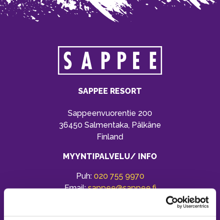
SAPPEE RESORT
Sappeenvuorentie 200
36450 Salmentaka, Pälkäne
Finland
MYYNTIPALVELU/ INFO
Puh:
020 755 9970
Email:
sappee@sappee.fi