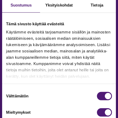
Suostumus
Yksityiskohdat
Tietoja
Tämä sivusto käyttää evästeitä
Käytämme evästeitä tarjoamamme sisällön ja mainosten
räätälöimiseen, sosiaalisen median ominaisuuksien
tukemiseen ja kävijämäärämme analysoimiseen. Lisäksi
jaamme sosiaalisen median, mainosalan ja analytiikka-
alan kumppaneillemme tietoja siitä, miten käytät
sivustoamme. Kumppanimme voivat yhdistää näitä
tietoja muihin tietoihin, joita olet antanut heille tai joita on
MAJOITUS
kerätty, kun olet käyttänyt heidän palvelujaan.
Tiedustelut & Varaukset
Puh:
020 755 9975
Suostumuksen
Email:
majoitus@sappee.fi
Välttämätön
valinta
Palvelemme arkisin 9–16
Mieltymykset
Online varaukset