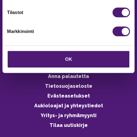
verkkokaupasta 24h
Tilastot
Markkinointi
Vastuullisuus
Ympäristöohjelma
OK
Avoimet työpaikat
Anna palautetta
Tietosuojaseloste
Evästeasetukset
Aukioloajat ja yhteystiedot
Yritys- ja ryhmämyynti
Tilaa uutiskirje