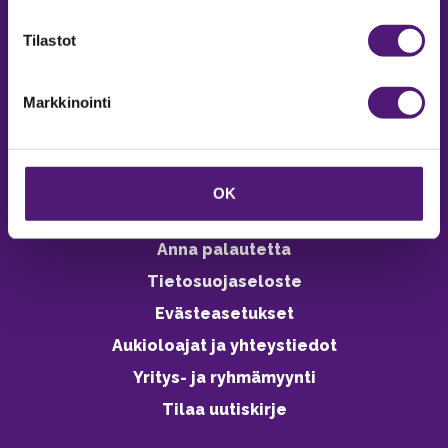
verkkokaupasta 24h
Tilastot
Markkinointi
Vastuullisuus
Ympäristöohjelma
OK
Avoimet työpaikat
Anna palautetta
Tietosuojaseloste
Evästeasetukset
Aukioloajat ja yhteystiedot
Yritys- ja ryhmämyynti
Tilaa uutiskirje