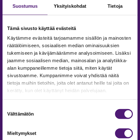
Suostumus
Yksityiskohdat
Tietoja
Tämä sivusto käyttää evästeitä
Käytämme evästeitä tarjoamamme sisällön ja mainosten
räätälöimiseen, sosiaalisen median ominaisuuksien
tukemiseen ja kävijämäärämme analysoimiseen. Lisäksi
jaamme sosiaalisen median, mainosalan ja analytiikka-
alan kumppaneillemme tietoja siitä, miten käytät
sivustoamme. Kumppanimme voivat yhdistää näitä
tietoja muihin tietoihin, joita olet antanut heille tai joita on
MAJOITUS
kerätty, kun olet käyttänyt heidän palvelujaan.
Tiedustelut & Varaukset
Puh:
020 755 9975
Suostumuksen
Email:
majoitus@sappee.fi
Välttämätön
valinta
Palvelemme arkisin 9–16
Mieltymykset
Online varaukset