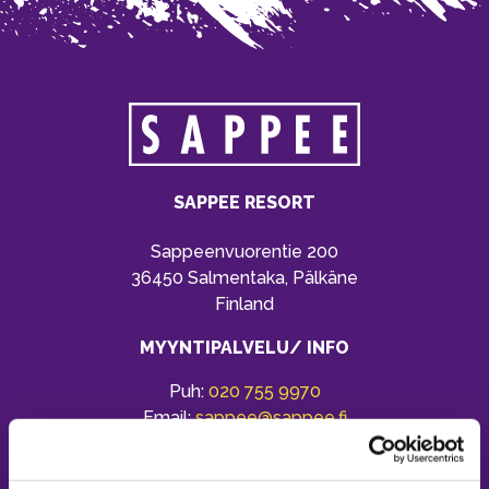
SAPPEE RESORT
Sappeenvuorentie 200
36450 Salmentaka, Pälkäne
Finland
MYYNTIPALVELU/ INFO
Puh:
020 755 9970
Email:
sappee@sappee.fi