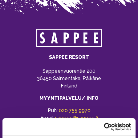
SAPPEE RESORT
Sappeenvuorentie 200
36450 Salmentaka, Pälkäne
Finland
MYYNTIPALVELU/ INFO
Puh:
020 755 9970
Email:
sappee@sappee.fi