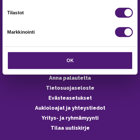
verkkokaupasta 24h
Tilastot
Markkinointi
Vastuullisuus
Ympäristöohjelma
OK
Avoimet työpaikat
Anna palautetta
Tietosuojaseloste
Evästeasetukset
Aukioloajat ja yhteystiedot
Yritys- ja ryhmämyynti
Tilaa uutiskirje