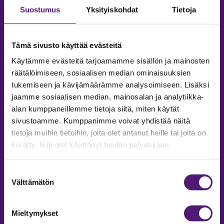
Suostumus
Yksityiskohdat
Tietoja
Tämä sivusto käyttää evästeitä
Käytämme evästeitä tarjoamamme sisällön ja mainosten
räätälöimiseen, sosiaalisen median ominaisuuksien
tukemiseen ja kävijämäärämme analysoimiseen. Lisäksi
jaamme sosiaalisen median, mainosalan ja analytiikka-
alan kumppaneillemme tietoja siitä, miten käytät
sivustoamme. Kumppanimme voivat yhdistää näitä
tietoja muihin tietoihin, joita olet antanut heille tai joita on
MAJOITUS
kerätty, kun olet käyttänyt heidän palvelujaan.
Tiedustelut & Varaukset
Puh:
020 755 9975
Suostumuksen
Email:
majoitus@sappee.fi
Välttämätön
valinta
Palvelemme arkisin 9–16
Mieltymykset
Online varaukset