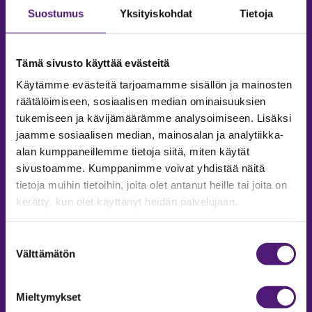
Suostumus
Yksityiskohdat
Tietoja
Tämä sivusto käyttää evästeitä
Käytämme evästeitä tarjoamamme sisällön ja mainosten
räätälöimiseen, sosiaalisen median ominaisuuksien
tukemiseen ja kävijämäärämme analysoimiseen. Lisäksi
jaamme sosiaalisen median, mainosalan ja analytiikka-
alan kumppaneillemme tietoja siitä, miten käytät
sivustoamme. Kumppanimme voivat yhdistää näitä
tietoja muihin tietoihin, joita olet antanut heille tai joita on
MAJOITUS
kerätty, kun olet käyttänyt heidän palvelujaan.
Tiedustelut & Varaukset
Puh:
020 755 9975
Suostumuksen
Email:
majoitus@sappee.fi
Välttämätön
valinta
Palvelemme arkisin 9–16
Mieltymykset
Online varaukset