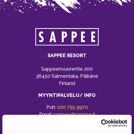
SAPPEE RESORT
Sappeenvuorentie 200
36450 Salmentaka, Pälkäne
Finland
MYYNTIPALVELU/ INFO
Puh:
020 755 9970
Email:
sappee@sappee.fi