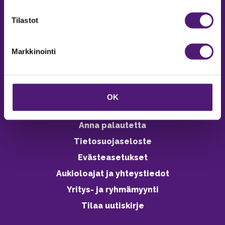
verkkokaupasta 24h
Tilastot
Markkinointi
Vastuullisuus
Ympäristöohjelma
OK
Avoimet työpaikat
Anna palautetta
Tietosuojaseloste
Evästeasetukset
Aukioloajat ja yhteystiedot
Yritys- ja ryhmämyynti
Tilaa uutiskirje