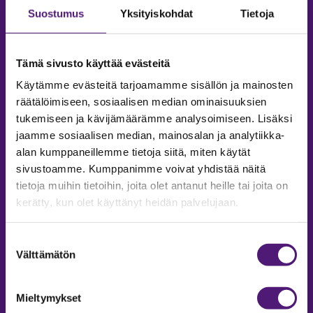
Suostumus
Yksityiskohdat
Tietoja
Tämä sivusto käyttää evästeitä
Käytämme evästeitä tarjoamamme sisällön ja mainosten
räätälöimiseen, sosiaalisen median ominaisuuksien
tukemiseen ja kävijämäärämme analysoimiseen. Lisäksi
jaamme sosiaalisen median, mainosalan ja analytiikka-
alan kumppaneillemme tietoja siitä, miten käytät
sivustoamme. Kumppanimme voivat yhdistää näitä
tietoja muihin tietoihin, joita olet antanut heille tai joita on
MAJOITUS
kerätty, kun olet käyttänyt heidän palvelujaan.
Tiedustelut & Varaukset
Puh:
020 755 9975
Suostumuksen
Email:
majoitus@sappee.fi
Välttämätön
valinta
Palvelemme arkisin 9–16
Mieltymykset
Online varaukset