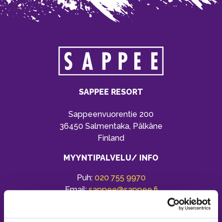
SAPPEE RESORT
Sappeenvuorentie 200
36450 Salmentaka, Pälkäne
Finland
MYYNTIPALVELU/ INFO
Puh:
020 755 9970
Email:
sappee@sappee.fi