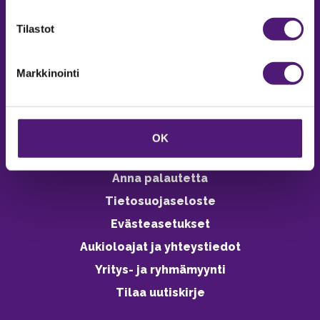
verkkokaupasta 24h
Tilastot
Markkinointi
Vastuullisuus
Ympäristöohjelma
OK
Avoimet työpaikat
Anna palautetta
Tietosuojaseloste
Evästeasetukset
Aukioloajat ja yhteystiedot
Yritys- ja ryhmämyynti
Tilaa uutiskirje