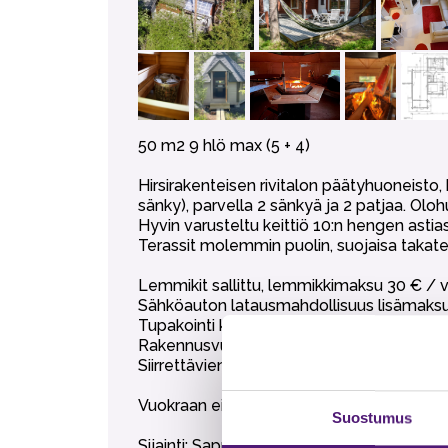
50 m2 9 hlö max (5 + 4)
Hirsirakenteisen rivitalon päätyhuoneisto
sänky), parvella 2 sänkyä ja 2 patjaa. Ol
Hyvin varusteltu keittiö 10:n hengen astias
Terassit molemmin puolin, suojaisa takater
Lemmikit sallittu, lemmikkimaksu 30 € / v
Sähköauton latausmahdollisuus lisämaksus
Tupakointi kielletty.
Rakennusvuosi 1990.
Siirrettävien paljujen tuonti alueelle on eh
Vuokraan ei sisälly liinavaatteet, pyyhkee
Suostumus
Sijainti: Sappeen huipulla, rinteiden ja 