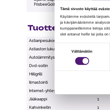
FrisbeeGolf 200 m, Seikkailupuisto 200m.
Tämä sivusto käyttää eväste
Käytämme evästeitä tarjoama
ja kävijämäärämme analysoim
Tuotteen lisätiedo
kumppaneillemme tietoja siitä
olet antanut heille tai joita o
Astianpesukone
1
Suostumuksen
Astiaston lukumäärä
10
Välttämätön
valinta
Autolämmityspaikka
1
Dvd-soitin
1
Hiiligrilli
1
Ilmastointi
1
Internet-yhteys (Wi-Fi)
1
Jääkaappi
1
Kahvinkeitin
1