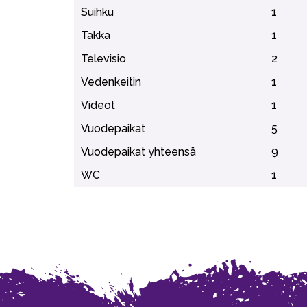
Suihku
1
Takka
1
Televisio
2
Vedenkeitin
1
Videot
1
Vuodepaikat
5
Vuodepaikat yhteensä
9
WC
1