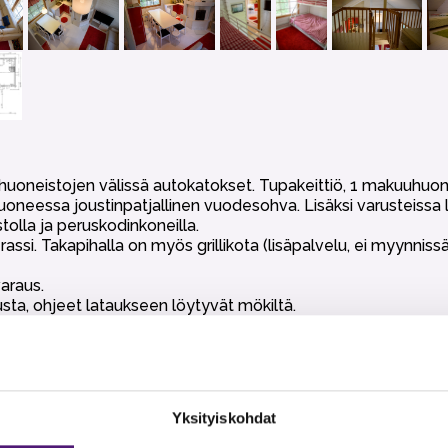
, huoneistojen välissä autokatokset. Tupakeittiö, 1 makuuhuo
ohuoneessa joustinpatjallinen vuodesohva. Lisäksi varusteissa
tolla ja peruskodinkoneilla.
assi. Takapihalla on myös grillikota (lisäpalvelu, ei myynnis
araus.
ta, ohjeet lataukseen löytyvät mökiltä.
dottomasti kielletty.
t, wc tai talouspaperit eikä loppusiivous. Nämä voi halutessaa
Yksityiskohdat
palveluiden vieressä, Tapahtumakeskus Huippuun 300 m. Laste