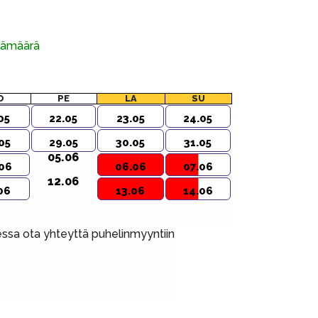
ivämäärä
O
PE
LA
SU
05
22.05
23.05
24.05
05
29.05
30.05
31.05
05.06
06
06.06
07.06
12.06
06
13.06
14.06
aessa ota yhteyttä puhelinmyyntiin