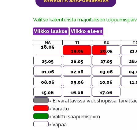
Valitse kalenterista majoituksen loppumispä
MA
TI
KE
T
18.05
19.05
20.05
21.
25.05
26.05
27.05
28.
01.06
02.06
03.06
04.
08.06
09.06
10.06
11.
15.06
16.06
17.06
= Ei varattavissa webshopissa, tarvitt
= Varattu
= Valittu saapumispvm
= Vapaa