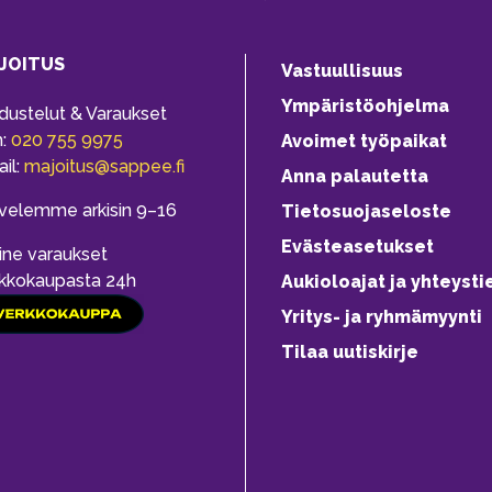
JOITUS
Vastuullisuus
Ympäristöohjelma
dustelut & Varaukset
h:
020 755 9975
Avoimet työpaikat
il:
majoitus@sappee.fi
Anna palautetta
velemme arkisin 9–16
Tietosuojaseloste
Evästeasetukset
ine varaukset
kkokaupasta 24h
Aukioloajat ja yhteysti
Yritys- ja ryhmämyynti
Tilaa uutiskirje