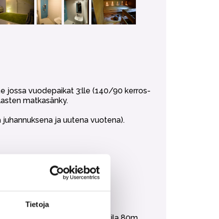
ne jossa vuodepaikat 3:lle (140/90 kerros-
 lasten matkasänky.
sä juhannuksena ja uutena vuotena).
n ostaa lisäpalveluna.
Tietoja
nrinteeseen 100 m, Vohvelikahvila 80m,