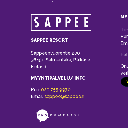
MA
Tie
Pu
SAPPEE RESORT
Ema
Sappeenvuorentie 200
Pal
36450 Salmentaka, Pälkäne
Onl
Finland
ver
MYYNTIPALVELU/ INFO
Puh:
020 755 9970
Email:
sappee@sappee.fi