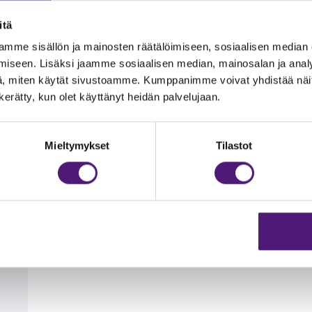
 Karustantien uimapaikkaan matkaa noin 3 km, tämä ranta on 
itä
mme sisällön ja mainosten räätälöimiseen, sosiaalisen median
iseen. Lisäksi jaamme sosiaalisen median, mainosalan ja analy
t
, miten käytät sivustoamme. Kumppanimme voivat yhdistää näitä t
n kerätty, kun olet käyttänyt heidän palvelujaan.
Mieltymykset
Tilastot