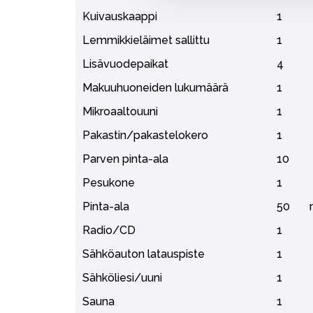
Kuivauskaappi
1
Lemmikkieläimet sallittu
1
Lisävuodepaikat
4
Makuuhuoneiden lukumäärä
1
Mikroaaltouuni
1
Pakastin/pakastelokero
1
Parven pinta-ala
10
Pesukone
1
Pinta-ala
50
Radio/CD
1
Sähköauton latauspiste
1
Sähköliesi/uuni
1
Sauna
1