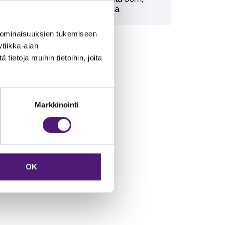
matalaa, hiekkapohjaista rantaa.
 ominaisuuksien tukemiseen
tiikka-alan
ietoja muihin tietoihin, joita
Markkinointi
OK