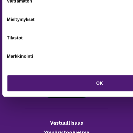
Välttämätön
valinta
Mieltymykset
MAJOITUS
Tilastot
Tiedustelut & Varaukset
Puh:
020 755 9975
Email:
majoitus@sappee.fi
Markkinointi
Palvelemme arkisin 9–16
Online varaukset
OK
verkkokaupasta 24h
Vastuullisuus
Ympäristöohjelma