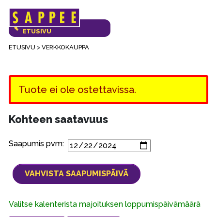
Päävalikko
VERKKOKAUPAN
ETUSIVU
ETUSIVU
>
VERKKOKAUPPA
Tuote ei ole ostettavissa.
Kohteen saatavuus
Saapumis pvm:
Valitse kalenterista majoituksen loppumispäivämäärä