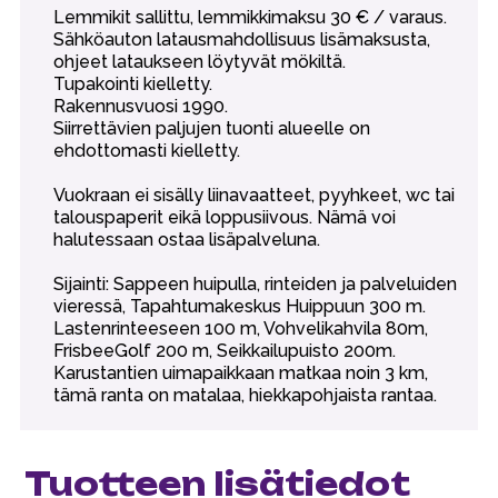
Lemmikit sallittu, lemmikkimaksu 30 € / varaus.
Sähköauton latausmahdollisuus lisämaksusta,
ohjeet lataukseen löytyvät mökiltä.
Tupakointi kielletty.
Rakennusvuosi 1990.
Siirrettävien paljujen tuonti alueelle on
ehdottomasti kielletty.
Vuokraan ei sisälly liinavaatteet, pyyhkeet, wc tai
talouspaperit eikä loppusiivous. Nämä voi
halutessaan ostaa lisäpalveluna.
Sijainti: Sappeen huipulla, rinteiden ja palveluiden
vieressä, Tapahtumakeskus Huippuun 300 m.
Lastenrinteeseen 100 m, Vohvelikahvila 80m,
FrisbeeGolf 200 m, Seikkailupuisto 200m.
Karustantien uimapaikkaan matkaa noin 3 km,
tämä ranta on matalaa, hiekkapohjaista rantaa.
Tuotteen lisätiedot