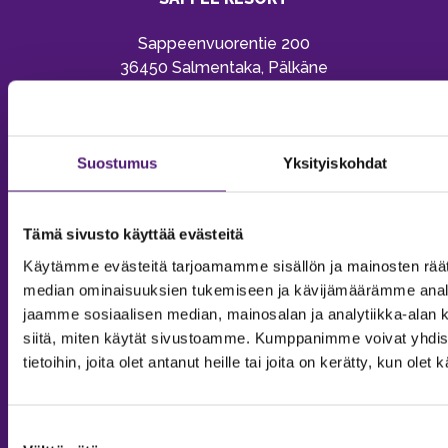
Sappeenvuorentie 200
36450 Salmentaka, Pälkäne
Finland
MYYNTIPALVELU/ INFO
Suostumus
Yksityiskohdat
Puh:
020 755 9970
Email:
sappee@sappee.fi
Tämä sivusto käyttää evästeitä
Käytämme evästeitä tarjoamamme sisällön ja mainosten räät
median ominaisuuksien tukemiseen ja kävijämäärämme anal
jaamme sosiaalisen median, mainosalan ja analytiikka-alan 
siitä, miten käytät sivustoamme. Kumppanimme voivat yhdistä
tietoihin, joita olet antanut heille tai joita on kerätty, kun ole
Suostumuksen