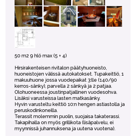
50 m2 9 hlö max (5 + 4)
Hirsirakenteisen rivitalon päätyhuoneisto,
huoneistojen välissä autokatokset. Tupakeittiö, 1
makuuhuone jossa vuodepaikat 3:lle (140/90
kerros-sänky), parvella 2 sänkyä ja 2 patjaa.
Olohuoneessa joustinpatjallinen vuodesohva.
Lisäksi varusteissa lasten matkasänky.
Hyvin varusteltu keittiö 10:n hengen astiastolla ja
peruskodinkoneilla.
Terassit molemmin puolin, suojaisa takaterassi.
Takapihalla on myös grillikota (lisäpalvelu, ei
myynnissä juhannuksena ja uutena vuotena).