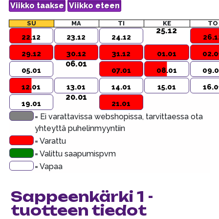
SU
MA
TI
KE
TO
25.12
22.12
23.12
24.12
26.1
29.12
30.12
31.12
01.01
02.0
06.01
05.01
07.01
08.01
09.0
12.01
13.01
14.01
15.01
16.0
20.01
19.01
21.01
= Ei varattavissa webshopissa, tarvittaessa ota
yhteyttä puhelinmyyntiin
= Varattu
= Valittu saapumispvm
= Vapaa
Sappeenkärki 1 -
tuotteen tiedot