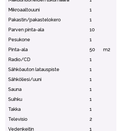
Mikroaaltouuni
1
Pakastin/pakastelokero
1
Parven pinta-ala
10
Pesukone
1
Pinta-ala
50
m2
Radio/CD
1
Sähköauton latauspiste
1
Sähköliesi/uuni
1
Sauna
1
Suihku
1
Takka
1
Televisio
2
Vedenkeitin
1