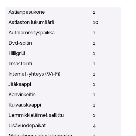
Astianpesukone
1
Astiaston lukumäärä
10
Autolämmityspaikka
1
Dvd-soitin
1
Hiiligrilli
1
Ilmastointi
1
Internet-yhteys (Wi-Fi)
1
Jääkaappi
1
Kahvinkeitin
1
Kuivauskaappi
1
Lemmikkieläimet sallittu
1
Lisävuodepaikat
4
Makuuhuoneiden lukumäärä
1