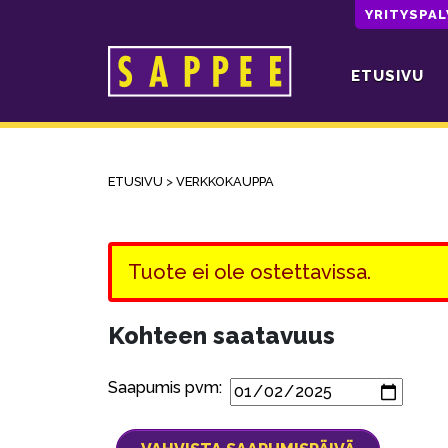
YRITYSPA
ETUSIVU
Päävalikko
ETUSIVU
>
VERKKOKAUPPA
Tuote ei ole ostettavissa.
Kohteen saatavuus
Saapumis pvm: