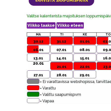
Valitse kalenterista majoituksen loppumispä
MA
TI
KE
TO
30.12
31.12
01.01
02.0
06.01
07.01
08.01
09.
13.01
14.01
15.01
16.0
20.01
21.01
22.01
23.0
27.01
28.01
29.01
= Ei varattavissa webshopissa, tarvitt
= Varattu
= Valittu saapumispvm
= Vapaa