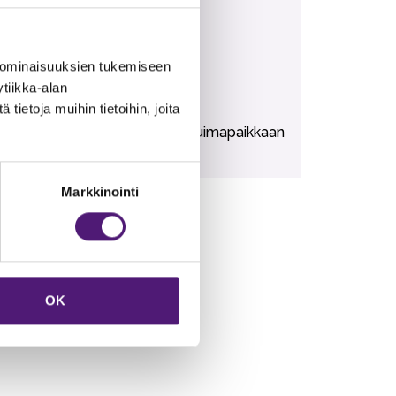
ältyvät vuokrahintaan.
 ominaisuuksien tukemiseen
tiikka-alan
ietoja muihin tietoihin, joita
risbee Golf 150m. Karustantien uimapaikkaan
Markkinointi
OK