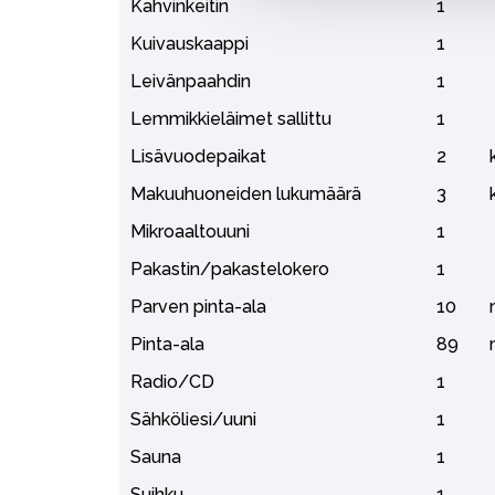
Kahvinkeitin
1
Kuivauskaappi
1
Leivänpaahdin
1
Lemmikkieläimet sallittu
1
Lisävuodepaikat
2
Makuuhuoneiden lukumäärä
3
Mikroaaltouuni
1
Pakastin/pakastelokero
1
Parven pinta-ala
10
Pinta-ala
89
Radio/CD
1
Sähköliesi/uuni
1
Sauna
1
Suihku
1