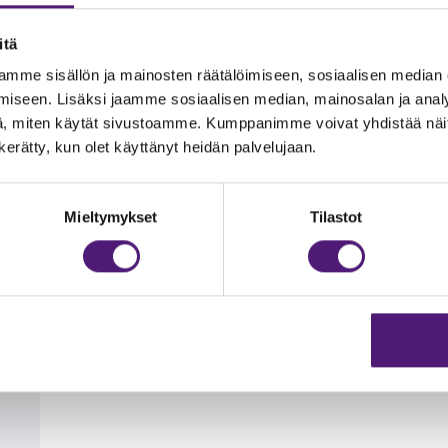
ia, joissa on pöytäryhmät, hiilikäyttöiset grillit. Grillihiilet sis
itä
mme sisällön ja mainosten räätälöimiseen, sosiaalisen median
iseen. Lisäksi jaamme sosiaalisen median, mainosalan ja analy
, miten käytät sivustoamme. Kumppanimme voivat yhdistää näitä t
n kerätty, kun olet käyttänyt heidän palvelujaan.
0 m, hiihtoladulle 100 m, Tapahtumakeskus Huippuun 200m ja F
hiekkapohjaista rantaa.
Mieltymykset
Tilastot
t