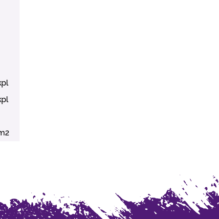
kpl
kpl
m2