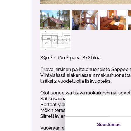
89m² + 10m² parvi. 8+2 hlöä.
Tilava hirsinen paritalohuoneisto Sappeen
Viihtyisässä alakerrassa 2 makuuhuonetta
lisäksi 2 vuodetuolia lisävuoteiksi.
Olohuoneessa tilava ruokailuryhmä, sovelt
Sähkösauna, kylpyhuone ja erillinen wc.
Portaat yläkertaan jyrkät, ylhäällä lapsiport
Mökin terassilla ulkoporeallas (lisäpalvelu
Siirrettävien paljujen tuonti alueelle on eh
Suostumus
Vuokraan ei sisälly liinavaatteet, pyyhkee