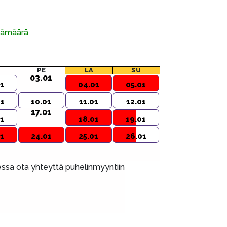
ivämäärä
PE
LA
SU
03.01
1
04.01
05.01
01
10.01
11.01
12.01
17.01
1
18.01
19.01
1
24.01
25.01
26.01
aessa ota yhteyttä puhelinmyyntiin