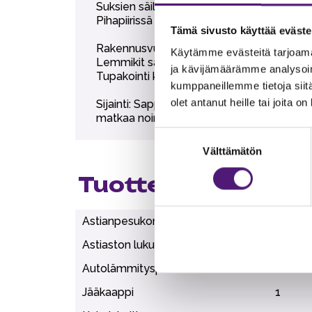
Suksien säilytysvarasto.
Pihapiirissä yhteiskäytössä kaksi grilliterass
Tämä sivusto käyttää eväste
Rakennusvuosi 2002-2004.
Käytämme evästeitä tarjoama
Lemmikit sallittu, lemmikkimaksu 30€.
ja kävijämäärämme analysoim
Tupakointi kielletty.
kumppaneillemme tietoja siitä
olet antanut heille tai joita o
Sijainti: Sappeen huipulla, rinteisiin 20
matkaa noin 3 km, tämä ranta on matalaa, 
Suostumuksen
Välttämätön
valinta
Tuotteen lisätiedo
Astianpesukone
1
Astiaston lukumäärä
10
Autolämmityspaikka
1
Jääkaappi
1