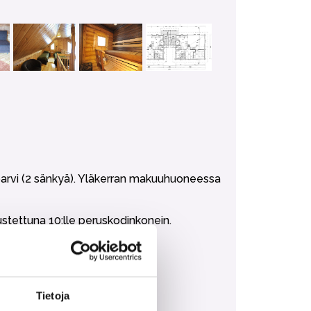
parvi (2 sänkyä). Yläkerran makuuhuoneessa
stettuna 10:lle peruskodinkonein.
Tietoja
n ostaa lisäpalveluna.