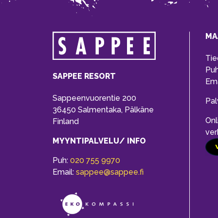
MA
Tie
Pu
SAPPEE RESORT
Ema
Sappeenvuorentie 200
Pal
36450 Salmentaka, Pälkäne
Onl
Finland
ver
MYYNTIPALVELU/ INFO
Puh:
020 755 9970
Email:
sappee@sappee.fi