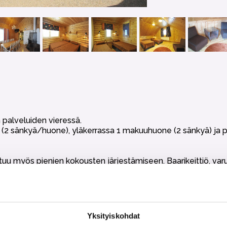
 palveluiden vieressä.
 (2 sänkyä/huone), yläkerrassa 1 makuuhuone (2 sänkyä) ja 
uu myös pienien kokousten järjestämiseen. Baarikeittiö, varu
ti.
)
dottomasti kielletty.
Yksityiskohdat
t, wc tai talouspaperit eikä loppusiivous. Nämä voi halutessaa