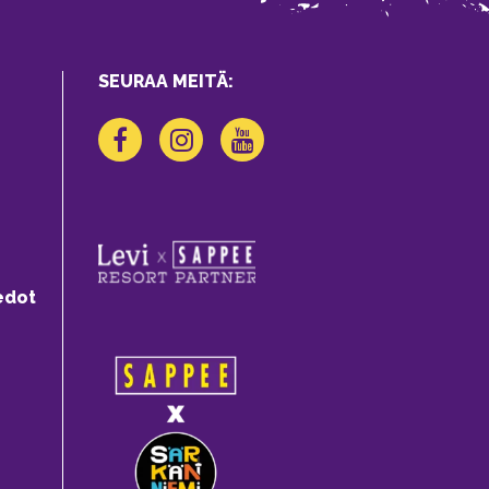
SEURAA MEITÄ:
edot