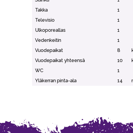
Takka
1
Televisio
1
Ulkoporeallas
1
Vedenkeitin
1
Vuodepaikat
8
Vuodepaikat yhteensä
10
WC
1
Yläkerran pinta-ala
14