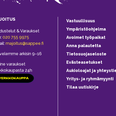
JOITUS
Vastuullisuus
Ympäristöohjelma
dustelut & Varaukset
h:
020 755 9975
Avoimet työpaikat
il:
majoitus@sappee.fi
Anna palautetta
velemme arkisin 9–16
Tietosuojaseloste
Evästeasetukset
ine varaukset
kkokaupasta 24h
Aukioloajat ja yhteysti
Yritys- ja ryhmämyynti
Tilaa uutiskirje